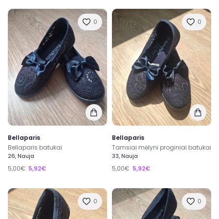
0
0
Bellaparis
Bellaparis
Bellaparis batukai
Tamsiai mėlyni proginiai batukai
26, Nauja
33, Nauja
5,00€
5,92€
5,00€
5,92€
0
0