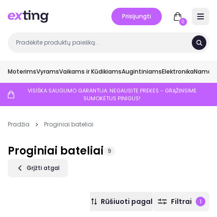
Prisijungti
Open 
0
Moterims
Vyrams
Vaikams ir Kūdikiams
Augintiniams
Elektronika
Namai ir
VISIŠKA SAUGUMO GARANTIJA: NEGAUSITE PREKĖS - GRĄŽINSIME
SUMOKĖTUS PINIGUS!
Pradžia
Proginiai bateliai
Proginiai bateliai
9
Grįžti atgal
Rūšiuoti pagal
Filtrai
1