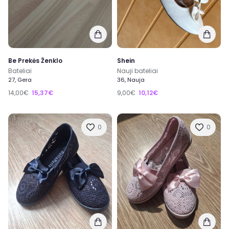
Be Prekės Ženklo
Shein
Bateliai
Nauji bateliai
27, Gera
36, Nauja
14,00€
15,37€
9,00€
10,12€
0
0