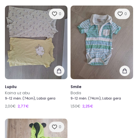
0
0
Lupilu
Smile
Kaina uz abu
Bodis
9-12 mėn. (74cm), Labai gera
9-12 mėn. (74cm), Labai gera
2,00€
2,77€
1,50€
2,25€
0