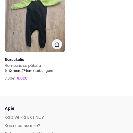
Barsukėlis
Romperis su pūkeliu
9-12 mėn. (74cm), Labai gera
7,00€
8,02€
Apie
Kaip veikia EXTING?
Kas mes esame?