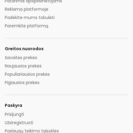
Patarimai apsipirkinėtojams
Reklama platformoje
Padėkite mums tobulėti
Paremkite platformą
Greitos nuorodos
Savaitės prekės
Naujausios prekės
Populiariausios prekės
Pigiausios prekės
Paskyra
Prisijungti
Užsiregistruoti
Paslaugų teikimo taisyklės