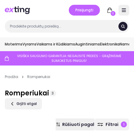
Prisijungti
Open 
0
Moterims
Vyrams
Vaikams ir Kūdikiams
Augintiniams
Elektronika
Namai ir
VISIŠKA SAUGUMO GARANTIJA: NEGAUSITE PREKĖS - GRĄŽINSIME
SUMOKĖTUS PINIGUS!
Pradžia
Romperiukai
Romperiukai
3
Grįžti atgal
Rūšiuoti pagal
Filtrai
1