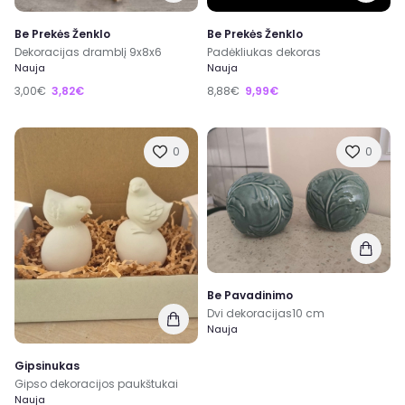
Be Prekės Ženklo
Be Prekės Ženklo
Dekoracijas dramblį 9x8x6
Padėkliukas dekoras
Nauja
Nauja
3,00€
3,82€
8,88€
9,99€
0
0
Be Pavadinimo
Dvi dekoracijas10 cm
Nauja
Gipsinukas
Gipso dekoracijos paukštukai
Nauja