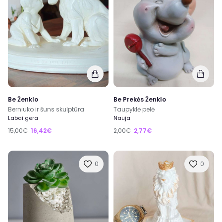
Be Ženklo
Be Prekės Ženklo
Berniuko ir šuns skulptūra
Taupyklė pelė
Labai gera
Nauja
15,00€
16,42€
2,00€
2,77€
0
0