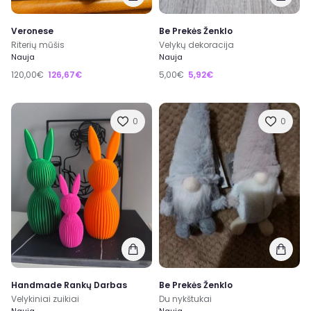
Veronese
Be Prekės Ženklo
Riterių mūšis
Velykų dekoracija
Nauja
Nauja
120,00€
126,67€
5,00€
5,92€
0
0
Handmade Rankų Darbas
Be Prekės Ženklo
Velykiniai zuikiai
Du nykštukai