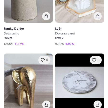
Rankų Darbo
Luér
Dekoracija
Dovana vyrui
Nauja
Nauja
10,00€
11,17€
6,00€
6,97€
0
0