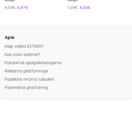
Nauja
Nauja
6,00€
6,97€
7,00€
8,02€
Apie
Kaip veikia EXTING?
Kas mes esame?
Patarimai apsipirkinėtojams
Reklama platformoje
Padėkite mums tobulėti
Paremkite platformą
Greitos nuorodos
Savaitės prekės
Naujausios prekės