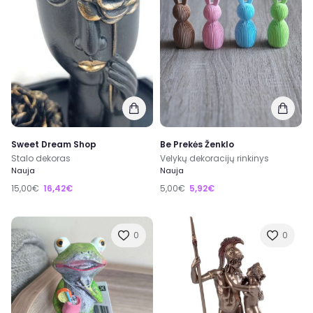
Sweet Dream Shop
Be Prekės Ženklo
Stalo dekoras
Velykų dekoracijų rinkinys
Nauja
Nauja
15,00€
16,42€
5,00€
5,92€
0
0