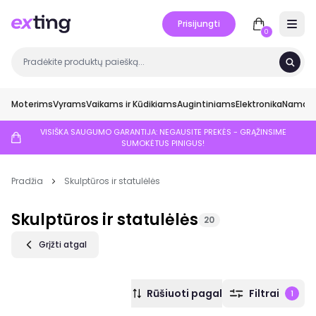
Prisijungti
Open 
0
Moterims
Vyrams
Vaikams ir Kūdikiams
Augintiniams
Elektronika
Namai ir
VISIŠKA SAUGUMO GARANTIJA: NEGAUSITE PREKĖS - GRĄŽINSIME
SUMOKĖTUS PINIGUS!
Pradžia
Skulptūros ir statulėlės
Skulptūros ir statulėlės
20
Grįžti atgal
Rūšiuoti pagal
Filtrai
1