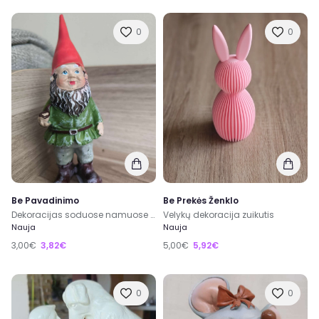
0
0
Be Pavadinimo
Be Prekės Ženklo
Dekoracijas soduose namuose nikštukas 15x5x4
Velykų dekoracija zuikutis
Nauja
Nauja
3,00€
3,82€
5,00€
5,92€
0
0