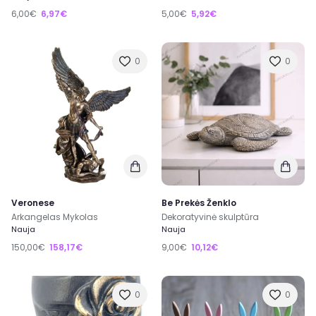
6,00€
6,97€
5,00€
5,92€
0
0
Veronese
Be Prekės Ženklo
Arkangelas Mykolas
Dekoratyvinė skulptūra
Nauja
Nauja
150,00€
158,17€
9,00€
10,12€
0
0