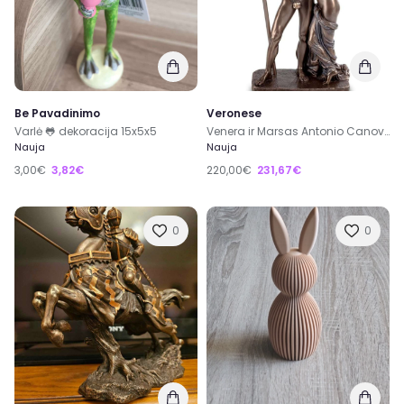
Be Pavadinimo
Veronese
Varlė 🐸 dekoracija 15x5x5
Venera ir Marsas Antonio Canova skulpturos kopija
Nauja
Nauja
3,00€
3,82€
220,00€
231,67€
0
0