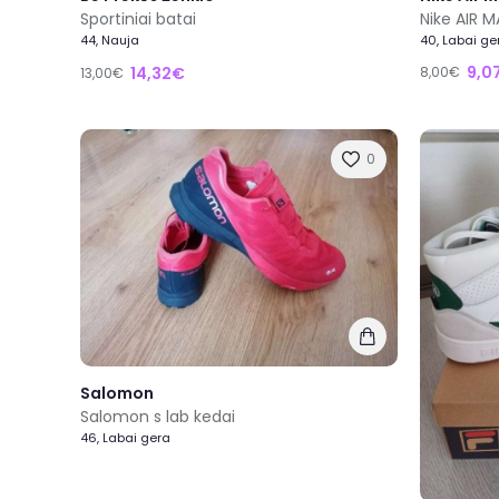
Sportiniai batai
Nike AIR M
44, Nauja
40, Labai ge
9,0
14,32€
8,00€
13,00€
0
Salomon
Salomon s lab kedai
46, Labai gera