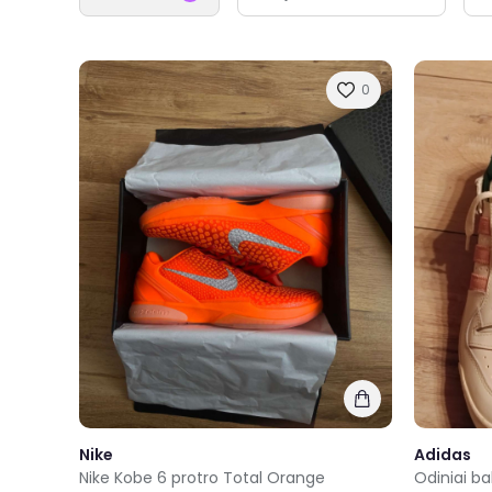
0
Nike
Adidas
Nike Kobe 6 protro Total Orange
Odiniai ba