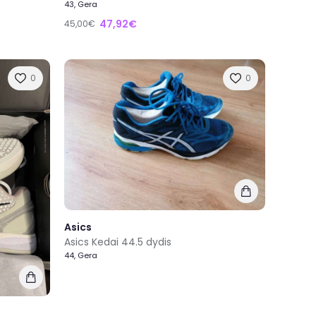
43, Gera
47,92€
45,00€
0
0
Asics
Asics Kedai 44.5 dydis
44, Gera