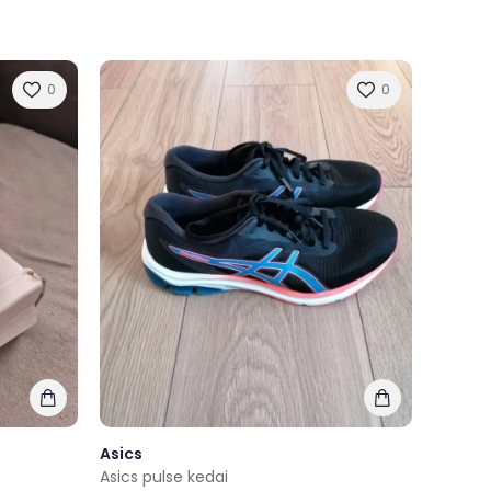
0
0
Asics
Asics pulse kedai