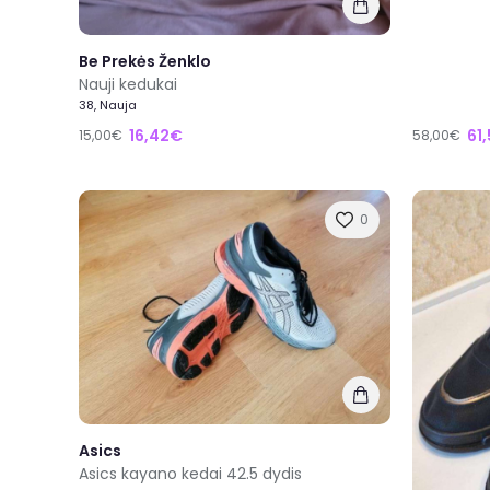
Be Prekės Ženklo
Nauji kedukai
38, Nauja
16,42€
61
15,00€
58,00€
0
Asics
Asics kayano kedai 42.5 dydis