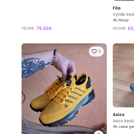
Fila
Vyriški ke
45, Nauja
79,42€
63
75,00€
60,00€
0
Asics
Asics keda
46, Labai ge