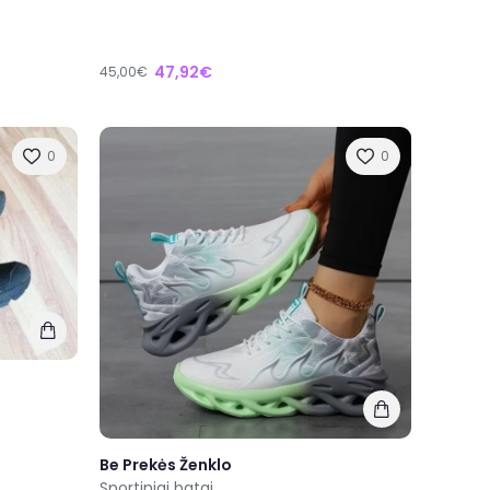
47,92€
45,00€
0
0
Be Prekės Ženklo
Sportiniai batai