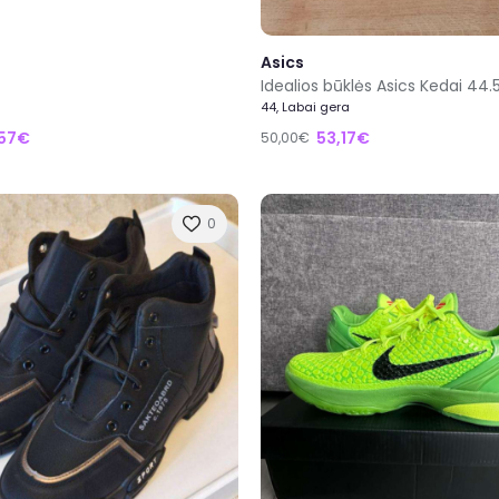
Asics
Idealios būklės Asics Kedai 44.
44, Labai gera
,57€
53,17€
50,00€
0