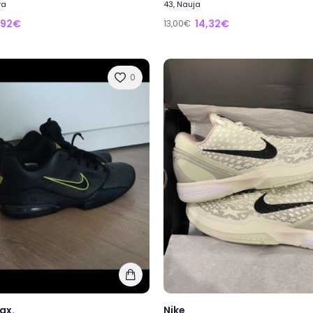
ra
43, Nauja
,92€
14,32€
13,00€
0
ax.
Nike