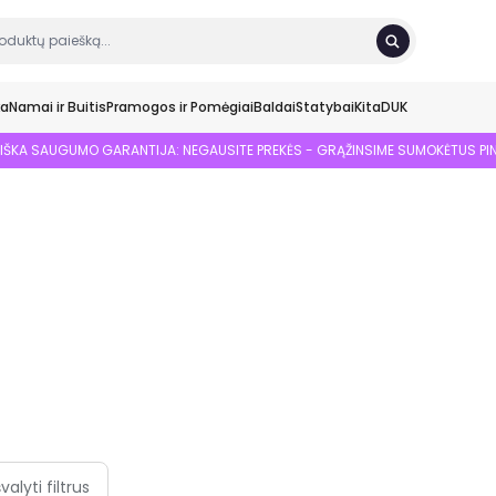
ka
Namai ir Buitis
Pramogos ir Pomėgiai
Baldai
Statybai
Kita
DUK
SIŠKA SAUGUMO GARANTIJA: NEGAUSITE PREKĖS - GRĄŽINSIME SUMOKĖTUS PI
švalyti filtrus