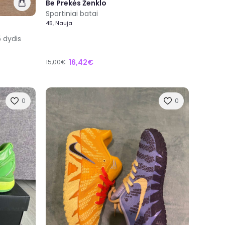
Be Prekės Ženklo
Sportiniai batai
45, Nauja
5 dydis
16,42€
15,00€
0
0