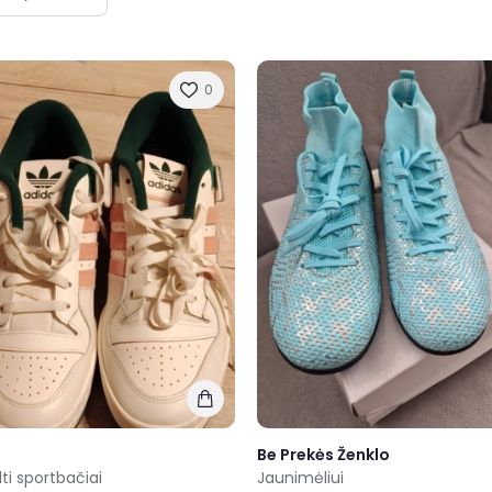
0
Be Prekės Ženklo
lti sportbačiai
Jaunimėliui