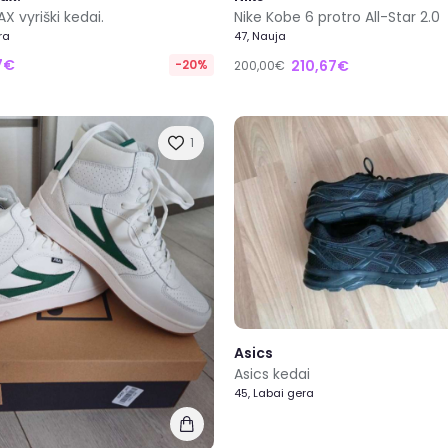
AX vyriški kedai.
Nike Kobe 6 protro All-Star 2.0
ra
47, Nauja
7€
-20%
210,67€
200,00€
1
Asics
Asics kedai
45, Labai gera