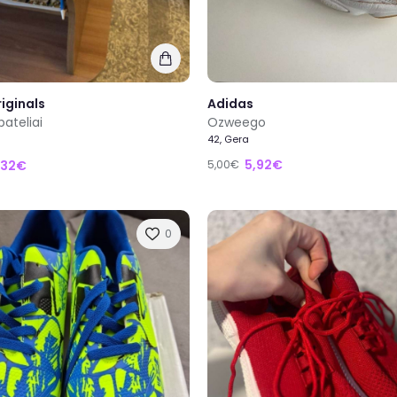
iginals
Adidas
bateliai
Ozweego
42, Gera
5,92€
,32€
5,00€
0