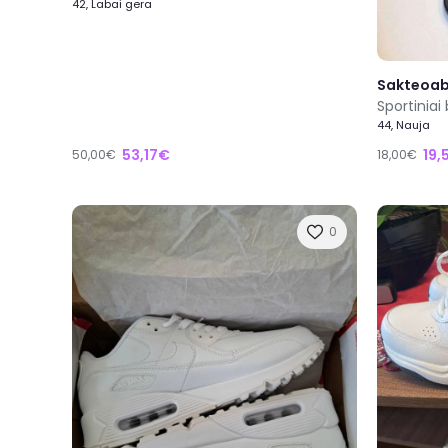
42, Labai gera
Sakteoa
Sportiniai 
44, Nauja
53,17€
19,
50,00€
18,00€
0