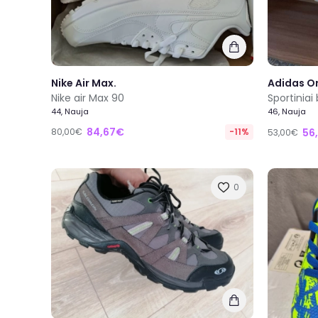
Nike Air Max.
Adidas Or
Nike air Max 90
Sportiniai 
44, Nauja
46, Nauja
84,67€
80,00€
-11%
56
53,00€
0