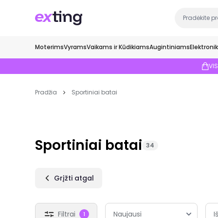
Moterims
Vyrams
Vaikams ir Kūdikiams
Augintiniams
Elektroni
VI
Pradžia
Sportiniai batai
Sportiniai batai
34
Grįžti atgal
Filtrai
I
1