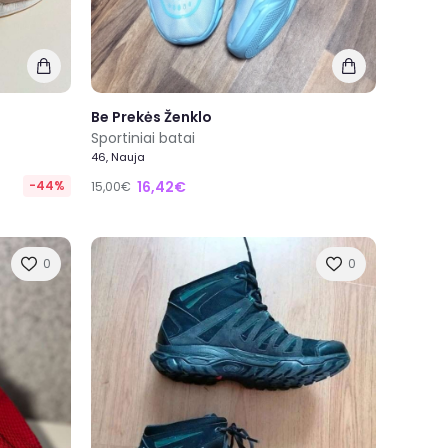
Be Prekės Ženklo
Sportiniai batai
46, Nauja
-44%
16,42€
15,00€
0
0