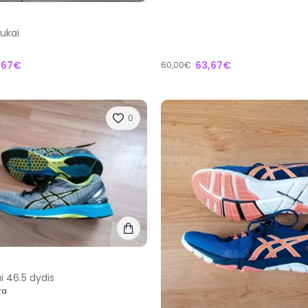
dukai
,67€
63,67€
60,00€
0
i 46.5 dydis
ra