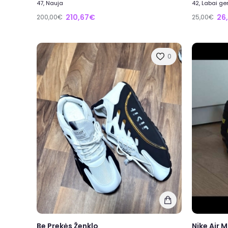
47, Nauja
42, Labai ge
210,67€
26
200,00€
25,00€
0
Be Prekės Ženklo
Nike Air M