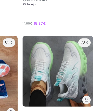
45, Nauja
15,37€
14,00€
0
0