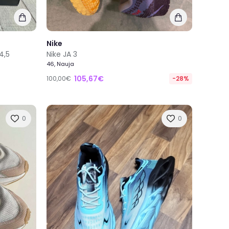
Nike
4,5
Nike JA 3
46, Nauja
105,67€
100,00€
-28%
0
0