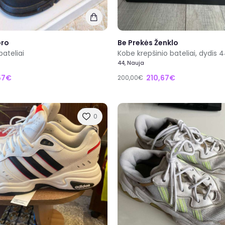
bro
Be Prekės Ženklo
bateliai
Kobe krepšinio bateliai, dydis 4
44, Nauja
57€
210,67€
200,00€
0