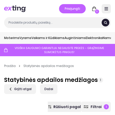
Prisijungti
Open 
0
Moterims
Vyrams
Vaikams ir Kūdikiams
Augintiniams
Elektronika
Namai ir
VISIŠKA SAUGUMO GARANTIJA: NEGAUSITE PREKĖS - GRĄŽINSIME
SUMOKĖTUS PINIGUS!
Pradžia
Statybinės apdailos medžiagos
Statybinės apdailos medžiagos
1
Grįžti atgal
Dažai
Rūšiuoti pagal
Filtrai
1