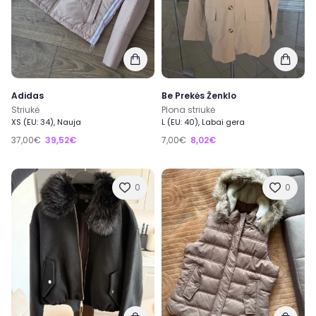
Adidas
Be Prekės Ženklo
Striukė
Plona striukė
XS (EU: 34), Nauja
L (EU: 40), Labai gera
37,00€
39,52€
7,00€
8,02€
0
0