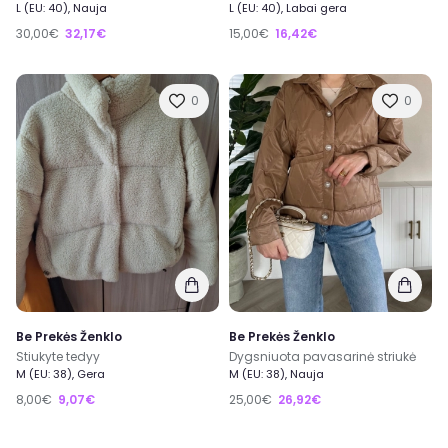
L (EU: 40), Nauja
L (EU: 40), Labai gera
30,00€
32,17€
15,00€
16,42€
0
0
Be Prekės Ženklo
Be Prekės Ženklo
Stiukyte tedyy
Dygsniuota pavasarinė striukė
M (EU: 38), Gera
M (EU: 38), Nauja
8,00€
9,07€
25,00€
26,92€