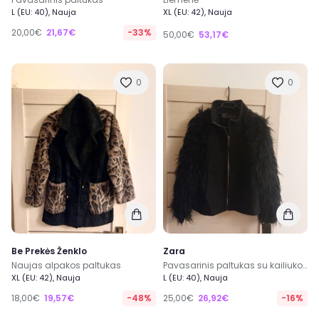
L (EU: 40), Nauja
XL (EU: 42), Nauja
20,00€
21,67€
-33%
50,00€
53,17€
0
0
Be Prekės Ženklo
Zara
Naujas alpakos paltukas
Pavasarinis paltukas su kailiuko apdaila
XL (EU: 42), Nauja
L (EU: 40), Nauja
18,00€
19,57€
-48%
25,00€
26,92€
-16%