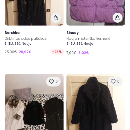
Bershka
Sinsay
Dirbtinos odos paltukas
Nauja moteriška liemenė
S (EU: 36), Nauja
S (EU: 36), Nauja
25,00€
26,92€
-28%
7,00€
8,02€
0
0