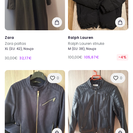
Zara
Ralph Lauren
Zara paltas
Ralph Lauren striukė
XL (EU: 42), Nauja
M (EU: 38), Nauja
100,00€
105,67€
-4%
30,00€
32,17€
0
0