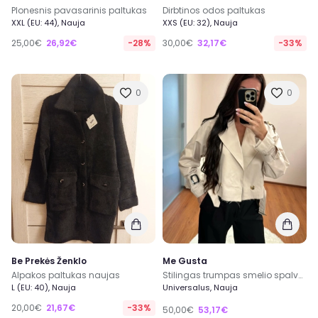
Plonesnis pavasarinis paltukas
Dirbtinos odos paltukas
XXL (EU: 44), Nauja
XXS (EU: 32), Nauja
25,00€
26,92€
-28%
30,00€
32,17€
-33%
0
0
Be Prekės Ženklo
Me Gusta
Alpakos paltukas naujas
Stilingas trumpas smelio spalvos lietpaltis (Cropped Trench)
L (EU: 40), Nauja
Universalus, Nauja
20,00€
21,67€
-33%
50,00€
53,17€