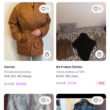
0
0
Zentex
Be Prekės Ženklo
Striuke pavasariui
Visos prekės už 10€
XXXL (EU: 46), Nauja
M (EU: 38), Gera
10,00€
11,17€
-16%
25,00€
26,92€
0
0