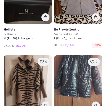
Hollister
Be Prekės Ženklo
Paltukas
Visos prekės 10€
M (EU: 38), Labai gera
L (EU: 40), Labai gera
10,00€
11,17€
-16%
25,00€
26,92€
0
0