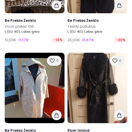
Be Prekės Ženklo
Be Prekės Ženklo
Visos prekės 10€
Teddy paltukas
L (EU: 40), Labai gera
L (EU: 40), Labai gera
10,00€
11,17€
-16%
20,00€
21,67€
-20%
0
0
Be Prekės Ženklo
River Island