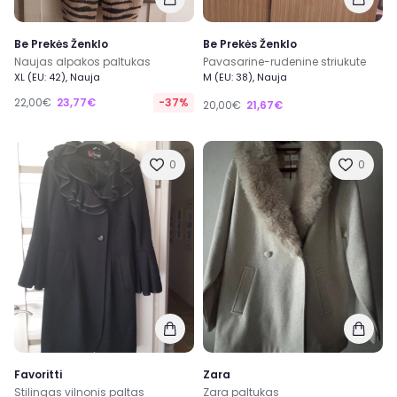
Be Prekės Ženklo
Be Prekės Ženklo
Naujas alpakos paltukas
Pavasarine-rudenine striukute
XL (EU: 42), Nauja
M (EU: 38), Nauja
22,00€
23,77€
-37%
20,00€
21,67€
0
0
Favoritti
Zara
Stilingas vilnonis paltas
Zara paltukas