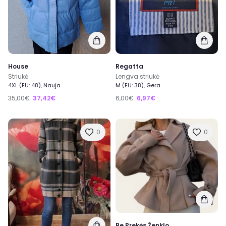
House
Regatta
Striukė
Lengva striukė
4XL (EU: 48), Nauja
M (EU: 38), Gera
35,00€
37,42€
6,00€
6,97€
0
0
Be Prekės Ženklo