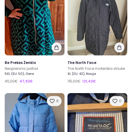
Be Prekės Ženklo
The North Face
Neopreninis paltas
The North Face moteriška striukė
5XL (EU: 50), Gera
XL (EU: 42), Nauja
45,00€
47,92€
115,00€
121,42€
6
0