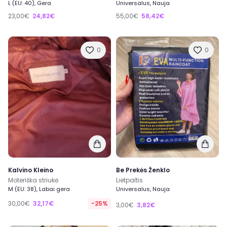
L (EU: 40), Gera
Universalus, Nauja
23,00€
24,82€
55,00€
58,42€
0
0
Kalvino Kleino
Be Prekės Ženklo
Moteriška striukė
Lietpaltis
M (EU: 38), Labai gera
Universalus, Nauja
30,00€
32,17€
-25%
3,00€
3,82€