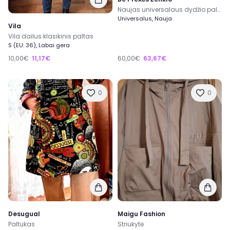
Naujas universalaus dydžio paltukas
Universalus, Nauja
Vila
Vila dailus klasikinis paltas
S (EU: 36), Labai gera
10,00€
11,17€
60,00€
63,67€
0
0
Desugual
Maigu Fashion
Paltukas
Striukytė