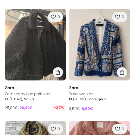
0
0
Zara
Zara
Zara teddy tipo paltukas
Zara svarkas
XL (EU: 42), Nauja
M (EU: 38), Labai gera
25,00€
26,92€
-37%
8,50€
9,60€
0
0