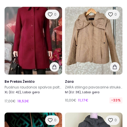
0
0
Be Prekės Ženklo
Zara
Puošnus raudonos spalvos paltas pavasariui
ZARA stilinga pavasarinė striukė S/M dydis su kišenes
XL (EU: 42), Labai gera
M (EU: 38), Labai gera
10,00€
11,17€
-33%
17,00€
18,52€
0
0