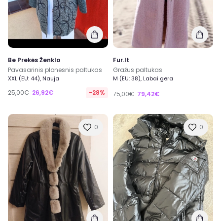
Be Prekės Ženklo
Fur.lt
Pavasarinis plonesnis paltukas
Gražus paltukas
XXL (EU: 44), Nauja
M (EU: 38), Labai gera
25,00€
26,92€
-28%
75,00€
79,42€
0
0