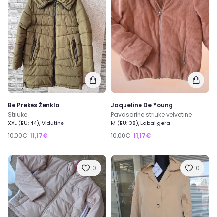
Be Prekės Ženklo
Jaqueline De Young
Striuke
Pavasarine striuke velvetine
XXL (EU: 44), Vidutinė
M (EU: 38), Labai gera
10,00€
11,17€
10,00€
11,17€
0
0