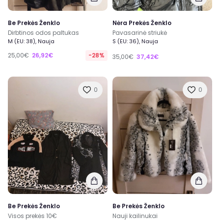
Be Prekės Ženklo
Nėra Prekės Ženklo
Dirbtinos odos paltukas
Pavasarinė striukė
M (EU: 38), Nauja
S (EU: 36), Nauja
25,00€
26,92€
-28%
35,00€
37,42€
0
0
Be Prekės Ženklo
Be Prekės Ženklo
Visos prekės 10€
Nauji kailinukai