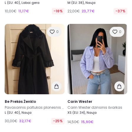
L (EU: 40), Labai gera
M (EU: 38), Nauja
10,00€
11,17€
-16%
22,00€
23,77€
-37%
0
0
Be Prekės Ženklo
Carin Wester
Pavasarinis paltukas plonesnis su kailiuko apdaila
Carin Wester dzinsinis švarkas
L (EU: 40), Nauja
XS (EU: 34), Nauja
30,00€
32,17€
-25%
14,50€
15,90€