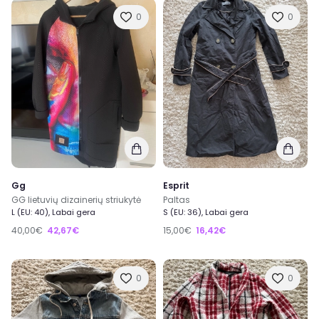
0
0
Gg
Esprit
GG lietuvių dizainerių striukytė
Paltas
L (EU: 40), Labai gera
S (EU: 36), Labai gera
40,00€
42,67€
15,00€
16,42€
0
0