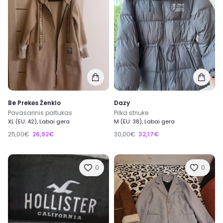
Be Prekės Ženklo
Dazy
Pavasarinis paltukas
Pilka striuke
XL (EU: 42), Labai gera
M (EU: 38), Labai gera
25,00€
26,92€
30,00€
32,17€
0
0