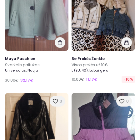
Maya Faschion
Be Prekės Ženklo
Svarkelis paltukas
Visos prekės už 10€
Universalus, Nauja
L (EU: 40), Labai gera
10,00€
11,17€
-16%
30,00€
32,17€
0
0