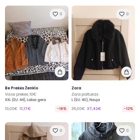
0
0
Be Prekės Ženklo
Zara
Visos prekės 10€
Zara paltukas
XXL (EU: 44), Labai gera
L (EU: 40), Nauja
10,00€
11,17€
-16%
35,00€
37,42€
-12%
0
0