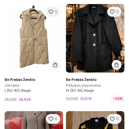
0
0
Be Prekės Ženklo
Be Prekės Ženklo
Liemenė
Paltukas pavasariui
L (EU: 40), Nauja
XL (EU: 42), Nauja
20,00€
21,67€
-42%
25,00€
26,92€
0
0