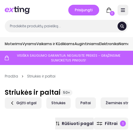
Prisijungti
Open 
0
Moterims
Vyrams
Vaikams ir Kūdikiams
Augintiniams
Elektronika
Namai ir
VISIŠKA SAUGUMO GARANTIJA: NEGAUSITE PREKĖS - GRĄŽINSIME
SUMOKĖTUS PINIGUS!
Pradžia
Striukės ir paltai
Striukės ir paltai
50+
Grįžti atgal
Striukės
Paltai
Žieminės striu
Rūšiuoti pagal
Filtrai
1