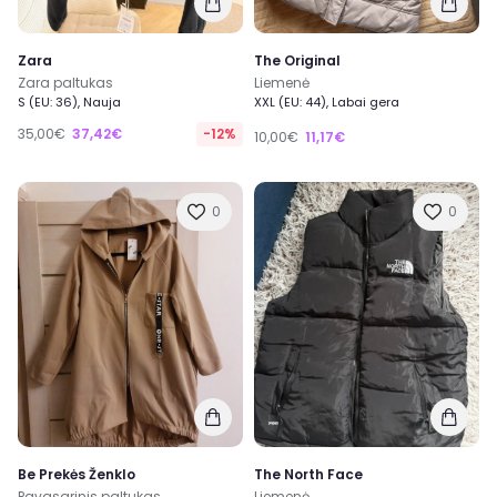
Zara
The Original
Zara paltukas
Liemenė
S (EU: 36), Nauja
XXL (EU: 44), Labai gera
35,00€
37,42€
-12%
10,00€
11,17€
0
0
Be Prekės Ženklo
The North Face
Pavasarinis paltukas
Liemenė