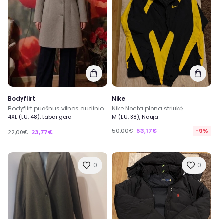
Bodyflirt
Nike
Bodyflirt puošnus vilnos audinio paltas pavasariui
Nike Nocta plona striukė
4XL (EU: 48), Labai gera
M (EU: 38), Nauja
50,00€
53,17€
-9%
22,00€
23,77€
0
0