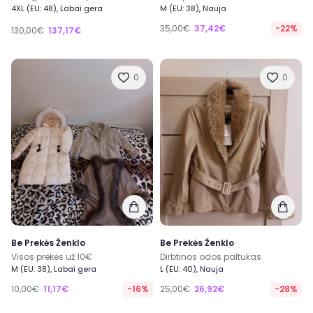
4XL (EU: 48), Labai gera
M (EU: 38), Nauja
35,00€
37,42€
-22%
130,00€
137,17€
0
0
Be Prekės Ženklo
Be Prekės Ženklo
Visos prekės už 10€
Dirbtinos odos paltukas
M (EU: 38), Labai gera
L (EU: 40), Nauja
10,00€
11,17€
-16%
25,00€
26,92€
-28%