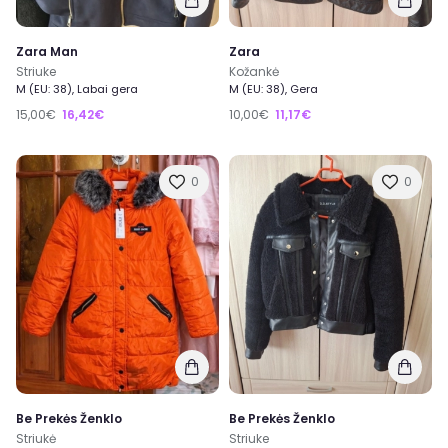
Zara Man
Zara
Striuke
Kožankė
M (EU: 38), Labai gera
M (EU: 38), Gera
15,00€
16,42€
10,00€
11,17€
0
0
Be Prekės Ženklo
Be Prekės Ženklo
Striukė
Striuke