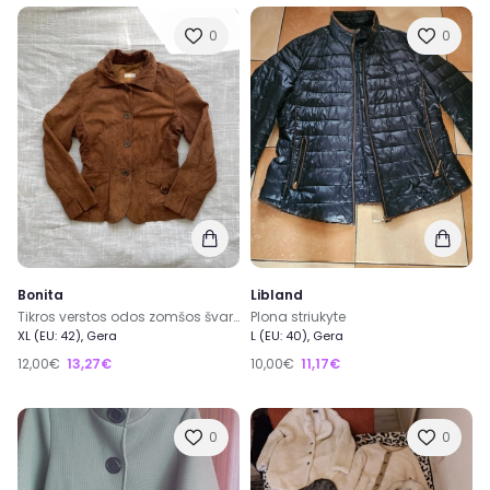
0
0
Bonita
Libland
Tikros verstos odos zomšos švarkelis trumpas paltukas, Bonita, retro vintage
Plona striukyte
XL (EU: 42), Gera
L (EU: 40), Gera
12,00€
13,27€
10,00€
11,17€
0
0