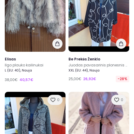
Elisas
Be Prekės Ženklo
Ilgo plauko kailinukai
Juodas pavasarinis plonesnis paltukas
L (EU: 40), Nauja
XXL (EU: 44), Nauja
25,00€
26,92€
-28%
38,00€
40,57€
0
0