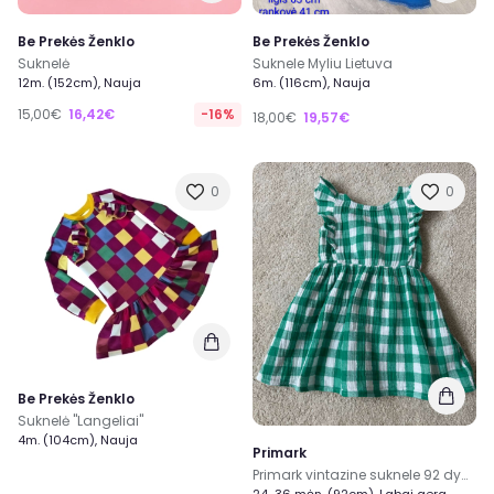
Be Prekės Ženklo
Be Prekės Ženklo
Suknelė
Suknele Myliu Lietuva
12m. (152cm), Nauja
6m. (116cm), Nauja
15,00€
16,42€
-16%
18,00€
19,57€
0
0
Be Prekės Ženklo
Suknelė "Langeliai"
4m. (104cm), Nauja
Primark
Primark vintazine suknele 92 dydis