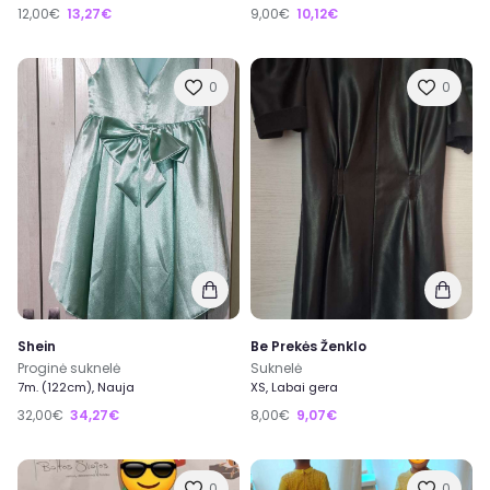
12,00€
13,27€
9,00€
10,12€
0
0
Shein
Be Prekės Ženklo
Proginė suknelė
Suknelė
7m. (122cm), Nauja
XS, Labai gera
32,00€
34,27€
8,00€
9,07€
0
0