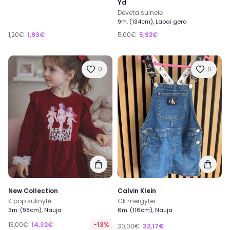
Yd
Dėvėta sulnelė
9m. (134cm), Labai gera
1,20€
1,93€
5,00€
5,92€
0
0
New Collection
Calvin Klein
K pop suknytė
Ck mergytei
3m. (98cm), Nauja
6m. (116cm), Nauja
13,00€
14,32€
-13%
30,00€
32,17€