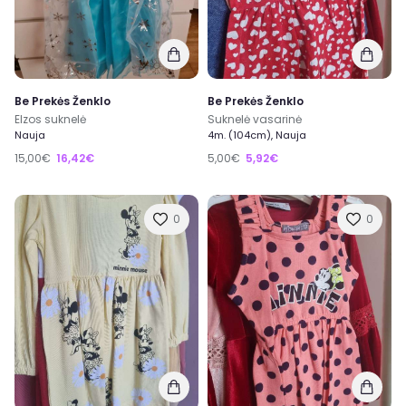
Be Prekės Ženklo
Be Prekės Ženklo
Elzos suknelė
Suknelė vasarinė
Nauja
4m. (104cm), Nauja
15,00€
16,42€
5,00€
5,92€
0
0