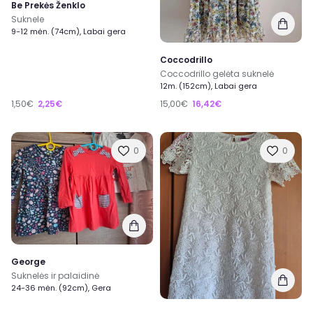
Be Prekės Ženklo
Suknele
9-12 mėn. (74cm), Labai gera
Coccodrillo
Coccodrillo gelėta suknelė
12m. (152cm), Labai gera
1,50€
2,25€
15,00€
16,42€
0
0
George
Suknelės ir palaidinė
24-36 mėn. (92cm), Gera