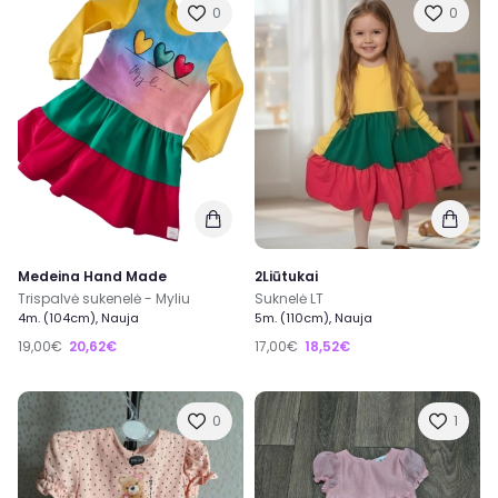
0
0
Medeina Hand Made
2Liūtukai
Trispalvė sukenelė - Myliu
Suknelė LT
4m. (104cm), Nauja
5m. (110cm), Nauja
19,00€
20,62€
17,00€
18,52€
0
1