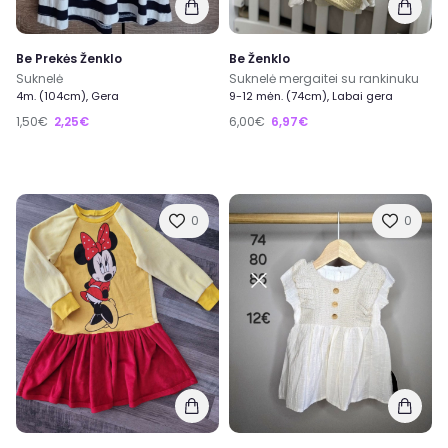
Be Prekės Ženklo
Be Ženklo
Suknelė
Suknelė mergaitei su rankinuku
4m. (104cm), Gera
9-12 mėn. (74cm), Labai gera
1,50€
2,25€
6,00€
6,97€
0
0