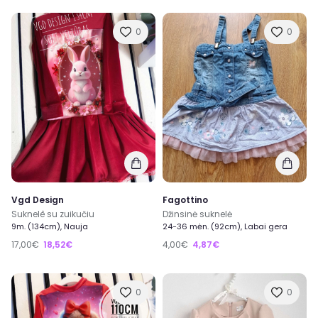
0
0
Vgd Design
Fagottino
Suknelê su zuikučiu
Džinsinė suknelė
9m. (134cm), Nauja
24-36 mėn. (92cm), Labai gera
17,00€
18,52€
4,00€
4,87€
0
0