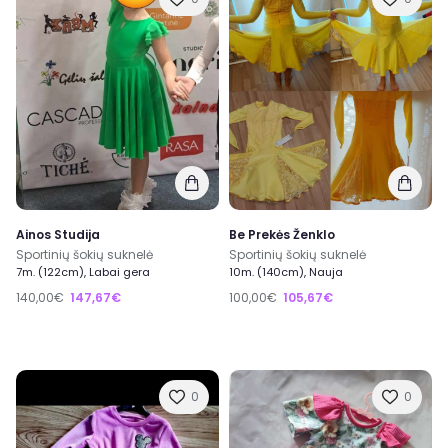
Ainos Studija
Be Prekės Ženklo
Sportinių šokių suknelė
Sportinių šokių suknelė
7m. (122cm), Labai gera
10m. (140cm), Nauja
140,00€
147,67€
100,00€
105,67€
0
0