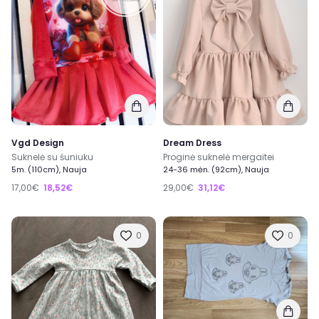
Vgd Design
Dream Dress
Suknelė su śuniuku
Proginė suknelė mergaitei
5m. (110cm), Nauja
24-36 mėn. (92cm), Nauja
17,00€
18,52€
29,00€
31,12€
0
0