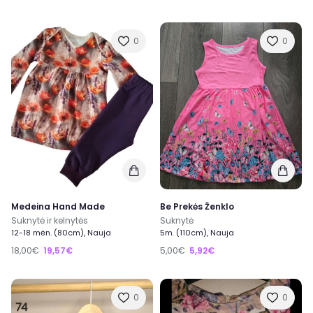
0
0
Medeina Hand Made
Be Prekės Ženklo
Suknytė ir kelnytės
Suknytė
12-18 mėn. (80cm), Nauja
5m. (110cm), Nauja
18,00€
19,57€
5,00€
5,92€
0
0