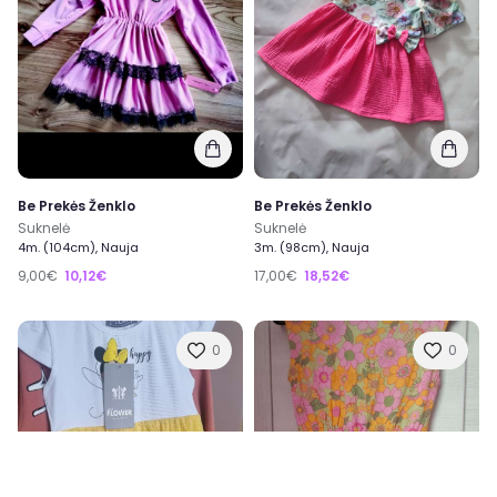
Be Prekės Ženklo
Be Prekės Ženklo
Suknelė
Suknelė
4m. (104cm), Nauja
3m. (98cm), Nauja
9,00€
10,12€
17,00€
18,52€
0
0