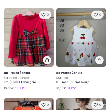
0
0
Be Prekės Ženklo
Be Prekės Ženklo
Kalėdinė suknelė
Suknelė
3m. (98cm), Labai gera
6-9 mėn. (68cm), Nauja
10,00€
11,17€
10,00€
11,17€
0
0