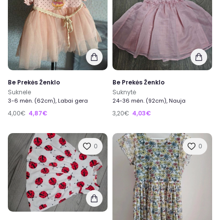
Be Prekės Ženklo
Be Prekės Ženklo
Suknele
Suknytė
3-6 mėn. (62cm), Labai gera
24-36 mėn. (92cm), Nauja
4,00€
4,87€
3,20€
4,03€
0
0