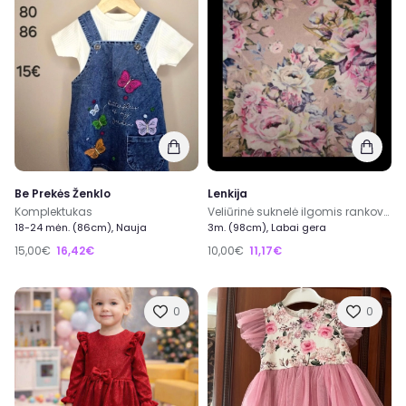
Be Prekės Ženklo
Lenkija
Komplektukas
Veliūrinė suknelė ilgomis rankovėmis mergaitei.
18-24 mėn. (86cm), Nauja
3m. (98cm), Labai gera
15,00€
16,42€
10,00€
11,17€
0
0