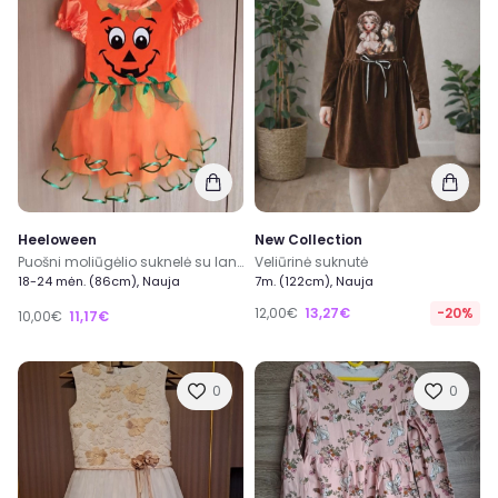
Heeloween
New Collection
Puošni moliūgėlio suknelė su lankeliu
Veliūrinė suknutė
18-24 mėn. (86cm), Nauja
7m. (122cm), Nauja
12,00€
13,27€
-20%
10,00€
11,17€
0
0