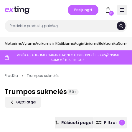
Prisijungti
Open 
0
Moterims
Vyrams
Vaikams ir Kūdikiams
Augintiniams
Elektronika
Namai ir
VISIŠKA SAUGUMO GARANTIJA: NEGAUSITE PREKĖS - GRĄŽINSIME
SUMOKĖTUS PINIGUS!
Pradžia
Trumpos suknelės
Trumpos suknelės
50+
Grįžti atgal
Rūšiuoti pagal
Filtrai
1