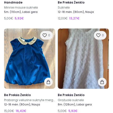
Handmade
Be Prekės Ženklo
Minnie mouse suknelė
Suknelė
5m. (110cm), Labai gera
12-18 mėn. (80cm), Nauja
5,00€
5,92€
12,00€
13,27€
0
0
Be Prekės Ženklo
Be Prekės Ženklo
Prabangi veliurine suknyte mergaitei
Gražuolė suknelė
12-18 mėn. (80cm), Nauja
8m. (128cm), Labai gera
15,00€
16,42€
5,00€
5,92€