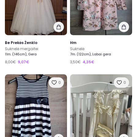
Be Prekės Ženklo
Hm
Suknelė mergaitei
Suknelė
11m. (146cm), Gera
7m. (122cm), Labai gera
8,00€
9,07€
3,50€
4,35€
0
0