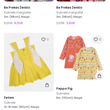
Be Prekės Ženklo
Be Prekės Ženklo
Suknelė mergaitei
Suknelė mergaitei
3m. (98cm), Nauja
3m. (98cm), Nauja
5,00€
5,92€
3,00€
3,82€
0
0
Peppa Pig
Sukneles
Žetem
5m. (110cm), Nauja
Suknelė
12-18 mėn. (80cm), Nauja