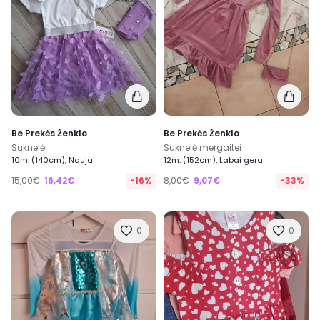
Be Prekės Ženklo
Be Prekės Ženklo
Suknelė
Suknelė mergaitei
10m. (140cm), Nauja
12m. (152cm), Labai gera
15,00€
16,42€
-16%
8,00€
9,07€
-33%
0
0