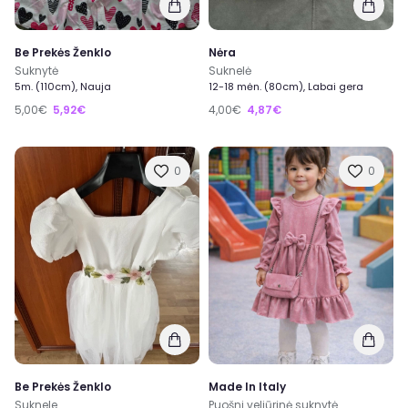
Be Prekės Ženklo
Nėra
Suknytė
Suknelė
5m. (110cm), Nauja
12-18 mėn. (80cm), Labai gera
5,00€
5,92€
4,00€
4,87€
0
0
Be Prekės Ženklo
Made In Italy
Suknele
Puošni veliūrinė suknytė