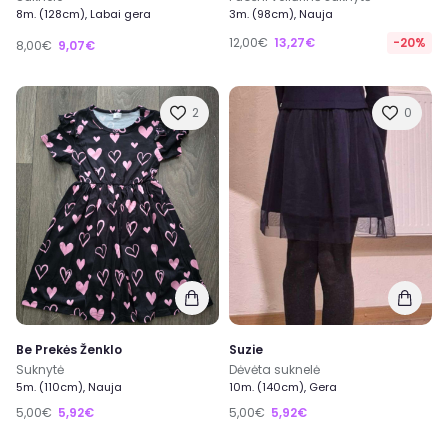
8m. (128cm), Labai gera
3m. (98cm), Nauja
12,00€
13,27€
-20%
8,00€
9,07€
2
0
Be Prekės Ženklo
Suzie
Suknytė
Dėvėta suknelė
5m. (110cm), Nauja
10m. (140cm), Gera
5,00€
5,92€
5,00€
5,92€