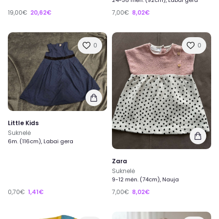
24-36 mėn. (92cm), Labai gera
19,00€
20,62€
7,00€
8,02€
0
0
Little Kids
Suknelė
6m. (116cm), Labai gera
Zara
Suknelė
9-12 mėn. (74cm), Nauja
0,70€
1,41€
7,00€
8,02€