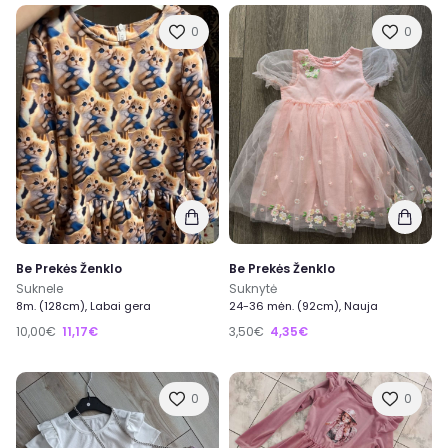
0
0
Be Prekės Ženklo
Be Prekės Ženklo
Suknele
Suknytė
8m. (128cm), Labai gera
24-36 mėn. (92cm), Nauja
10,00€
11,17€
3,50€
4,35€
0
0