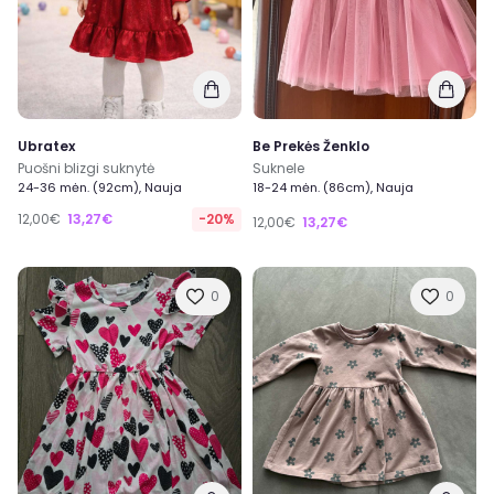
Ubratex
Be Prekės Ženklo
Puošni blizgi suknytė
Suknele
24-36 mėn. (92cm), Nauja
18-24 mėn. (86cm), Nauja
12,00€
13,27€
-20%
12,00€
13,27€
0
0