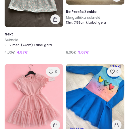
Be Prekės Ženklo
Mergaitiška suknelė
13m. (158cm), Labai gera
Next
Suknelė
9-12 mėn. (74cm), Labai gera
4,00€
4,87€
8,00€
9,07€
0
0