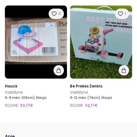
0
1
Hauck
Be Prekės Ženklo
Vaikštyne
Vaikštynė
6-9 mėn. (68cm), Nauja
9-12 mėn. (74cm), Nauja
50,00€
53,17€
30,00€
32,17€
Apie