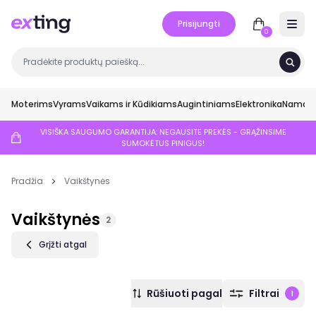
Prisijungti
Open 
0
Moterims
Vyrams
Vaikams ir Kūdikiams
Augintiniams
Elektronika
Namai ir
VISIŠKA SAUGUMO GARANTIJA: NEGAUSITE PREKĖS - GRĄŽINSIME
SUMOKĖTUS PINIGUS!
Pradžia
Vaikštynės
Vaikštynės
2
Grįžti atgal
Rūšiuoti pagal
Filtrai
1