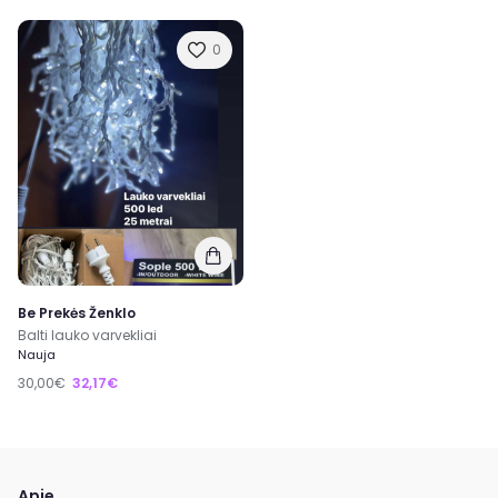
0
Be Prekės Ženklo
Balti lauko varvekliai
Nauja
30,00€
32,17€
Apie