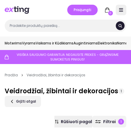
Prisijungti
Open 
0
Moterims
Vyrams
Vaikams ir Kūdikiams
Augintiniams
Elektronika
Namai ir
VISIŠKA SAUGUMO GARANTIJA: NEGAUSITE PREKĖS - GRĄŽINSIME
SUMOKĖTUS PINIGUS!
Pradžia
Veidrodžiai, žibintai ir dekoracijos
Veidrodžiai, žibintai ir dekoracijos
1
Grįžti atgal
Rūšiuoti pagal
Filtrai
1