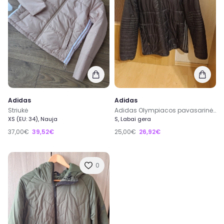
Adidas
Adidas
Striukė
Adidas Olympiacos pavasarinė striukė S dydžio
XS (EU: 34), Nauja
S, Labai gera
37,00€
39,52€
25,00€
26,92€
0