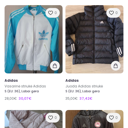
0
0
Adidas
Adidas
Vasarinė striukė Adidas
Juoda Adidas striukė
S (EU: 36), Labai gera
S (EU: 36), Labai gera
28,00€
30,07€
35,00€
37,42€
0
0