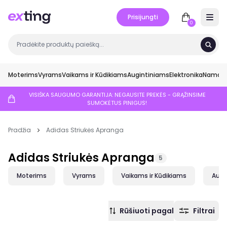
Prisijungti
Open 
0
Moterims
Vyrams
Vaikams ir Kūdikiams
Augintiniams
Elektronika
Namai ir
VISIŠKA SAUGUMO GARANTIJA: NEGAUSITE PREKĖS - GRĄŽINSIME
SUMOKĖTUS PINIGUS!
Pradžia
Adidas Striukės Apranga
Adidas Striukės Apranga
5
Moterims
Vyrams
Vaikams ir Kūdikiams
Augi
Rūšiuoti pagal
Filtrai