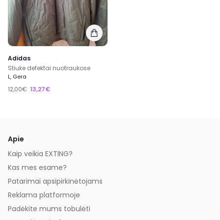
Adidas
Stiuke defektai nuotraukose
L, Gera
12,00€
13,27€
Apie
Kaip veikia EXTING?
Kas mes esame?
Patarimai apsipirkinėtojams
Reklama platformoje
Padėkite mums tobulėti