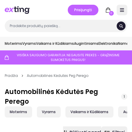
Prisijungti
Open 
0
Moterims
Vyrams
Vaikams ir Kūdikiams
Augintiniams
Elektronika
Namai ir
VISIŠKA SAUGUMO GARANTIJA: NEGAUSITE PREKĖS - GRĄŽINSIME
SUMOKĖTUS PINIGUS!
Pradžia
Automobilinės Kėdutės Peg Perego
Automobilinės Kėdutės Peg
1
Perego
Moterims
Vyrams
Vaikams ir Kūdikiams
Augi