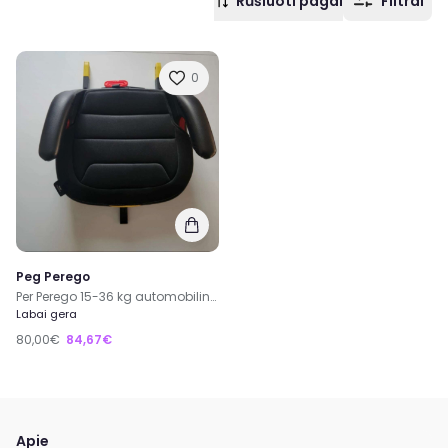
Rūšiuoti pagal
Filtrai
0
Peg Perego
Per Perego 15-36 kg automobilinė kėdutė
Labai gera
80,00€
84,67€
Apie