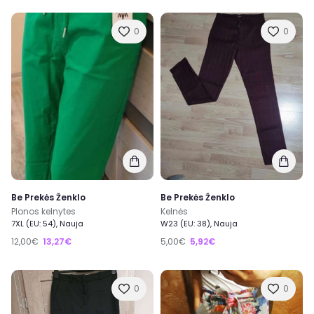
0
0
Be Prekės Ženklo
Be Prekės Ženklo
Plonos kelnytes
Kelnės
7XL (EU: 54), Nauja
W23 (EU: 38), Nauja
12,00€
13,27€
5,00€
5,92€
0
0