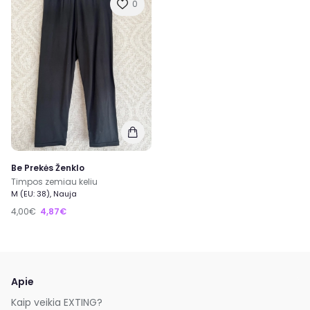
0
Be Prekės Ženklo
Timpos zemiau keliu
M (EU: 38), Nauja
4,00€
4,87€
Apie
Kaip veikia EXTING?