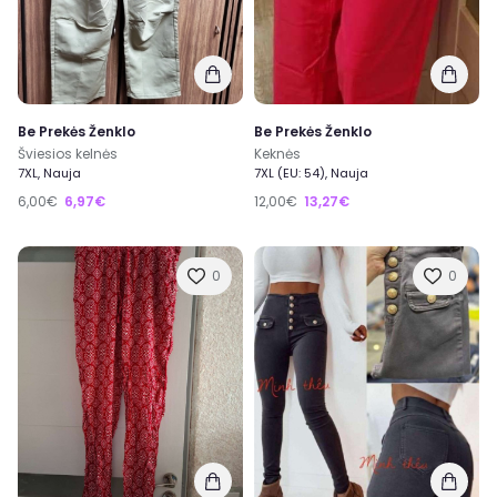
Be Prekės Ženklo
Be Prekės Ženklo
Šviesios kelnės
Keknės
7XL, Nauja
7XL (EU: 54), Nauja
6,00€
6,97€
12,00€
13,27€
0
0