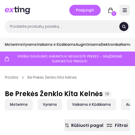
Prisijungti
Open 
0
Moterims
Vyrams
Vaikams ir Kūdikiams
Augintiniams
Elektronika
Namai ir
VISIŠKA SAUGUMO GARANTIJA: NEGAUSITE PREKĖS - GRĄŽINSIME
SUMOKĖTUS PINIGUS!
Pradžia
Be Prekės Ženklo Kita Kelnės
Be Prekės Ženklo Kita Kelnės
13
Moterims
Vyrams
Vaikams ir Kūdikiams
Augi
Rūšiuoti pagal
Filtrai