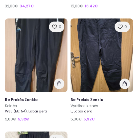
32,00€
34,27€
15,00€
16,42€
0
0
Be Prekės Ženklo
Be Prekės Ženklo
Kelnės
Vyriškos kelnės
W38 (EU: 54), Labai gera
L, Labai gera
5,00€
5,92€
5,00€
5,92€