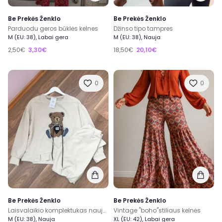
Be Prekės Ženklo
Be Prekės Ženklo
Parduodu geros būklės kelnes
Džinso tipo tampres
M (EU: 38), Labai gera
M (EU: 38), Nauja
2,50€
3,30€
18,50€
20,10€
0
0
Be Prekės Ženklo
Be Prekės Ženklo
Laisvalaikio komplektukas naujas
Vintage "boho"stiliaus kelnės
M (EU: 38), Nauja
XL (EU: 42), Labai gera