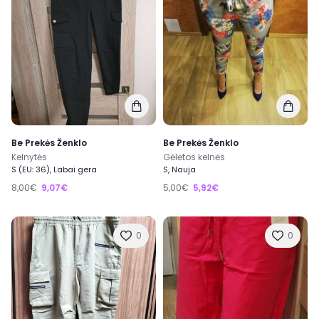
Be Prekės Ženklo
Be Prekės Ženklo
Kelnytės
Gėlėtos kelnės
S (EU: 36), Labai gera
S, Nauja
8,00€
9,07€
5,00€
5,92€
0
0