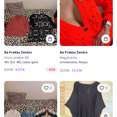
Be Prekės Ženklo
Be Prekės Ženklo
Visos prekės 8€
Megztukas
4XL (EU: 48), Labai gera
Universalus, Nauja
8,00€
9,07€
-20%
13,00€
14,32€
0
0