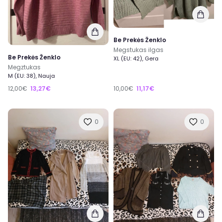
Be Prekės Ženklo
Megstukas ilgas
Be Prekės Ženklo
XL (EU: 42), Gera
Megztukas
M (EU: 38), Nauja
12,00€
13,27€
10,00€
11,17€
0
0