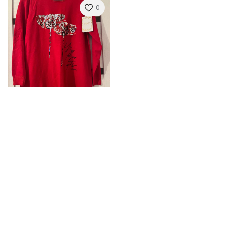
0
Be Prekės Ženklo
Megztukas
M (EU: 38), Nauja
10,00€
11,17€
Apie
Kaip veikia EXTING?