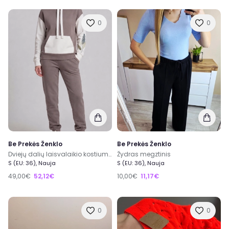
0
0
Be Prekės Ženklo
Be Prekės Ženklo
Dviejų dalių laisvalaikio kostiumėlis su pūkeliu
Žydras megztinis
S (EU: 36), Nauja
S (EU: 36), Nauja
49,00€
52,12€
10,00€
11,17€
0
0