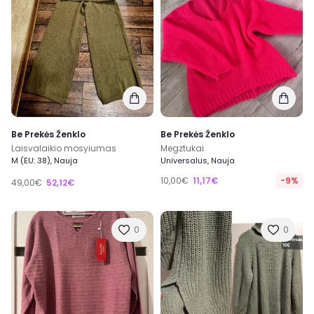
Be Prekės Ženklo
Be Prekės Ženklo
Laisvalaikio mosyiumas
Megztukai
M (EU: 38), Nauja
Universalus, Nauja
10,00€
11,17€
-9%
49,00€
52,12€
0
0