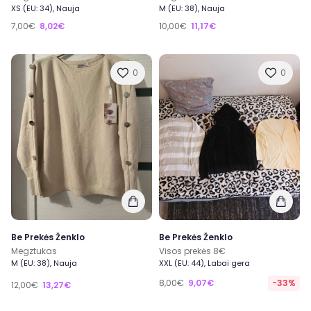
XS (EU: 34), Nauja
M (EU: 38), Nauja
7,00€
8,02€
10,00€
11,17€
0
0
Be Prekės Ženklo
Be Prekės Ženklo
Megztukas
Visos prekės 8€
M (EU: 38), Nauja
XXL (EU: 44), Labai gera
8,00€
9,07€
-33%
12,00€
13,27€