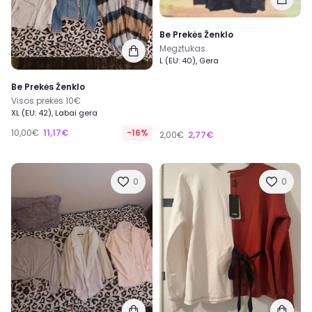
Be Prekės Ženklo
Megztukas
L (EU: 40), Gera
Be Prekės Ženklo
Visos prekės 10€
XL (EU: 42), Labai gera
10,00€
11,17€
-16%
2,00€
2,77€
0
0