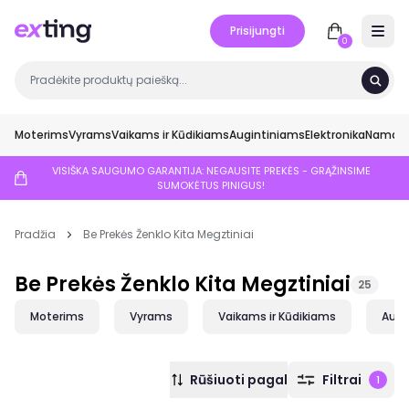
Prisijungti
Open 
0
Moterims
Vyrams
Vaikams ir Kūdikiams
Augintiniams
Elektronika
Namai ir
VISIŠKA SAUGUMO GARANTIJA: NEGAUSITE PREKĖS - GRĄŽINSIME
SUMOKĖTUS PINIGUS!
Pradžia
Be Prekės Ženklo Kita Megztiniai
Be Prekės Ženklo Kita Megztiniai
25
Moterims
Vyrams
Vaikams ir Kūdikiams
Augi
Rūšiuoti pagal
Filtrai
1