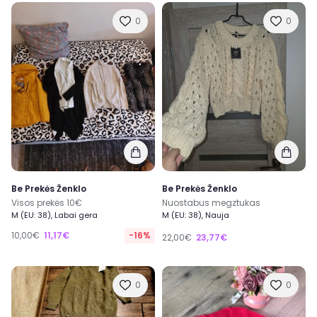
0
0
Be Prekės Ženklo
Be Prekės Ženklo
Visos prekės 10€
Nuostabus megztukas
M (EU: 38), Labai gera
M (EU: 38), Nauja
10,00€
11,17€
-16%
22,00€
23,77€
0
0