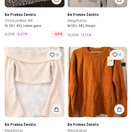
Be Prekės Ženklo
Be Prekės Ženklo
Visos prekės 8€
Megztukas
XL (EU: 42), Labai gera
M (EU: 38), Nauja
8,00€
9,07€
-33%
10,00€
11,17€
0
0
Be Prekės Ženklo
Be Prekės Ženklo
Megztinus
Megztukas