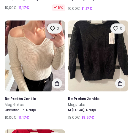
10,00€
11,17€
-16%
10,00€
11,17€
0
0
Be Prekės Ženklo
Be Prekės Ženklo
Megztukas
Megztukas
Universalus, Nauja
M (EU: 38), Nauja
10,00€
11,17€
18,00€
19,57€