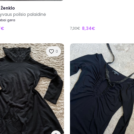
 Ženklo
yvaus poilsio palaidinė
Labai gera
7€
8,34€
7,30€
0