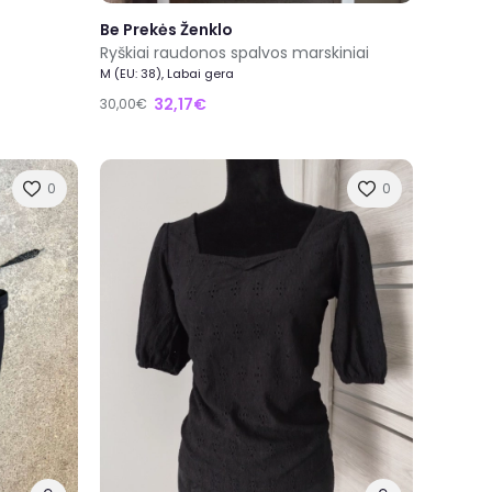
Be Prekės Ženklo
Ryškiai raudonos spalvos marskiniai
M (EU: 38), Labai gera
32,17€
30,00€
0
0