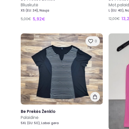
Bliuskutė
Mot.palai
XS (EU: 34), Nauja
L (EU: 40), N
13,
5,92€
12,00€
5,00€
0
Be Prekės Ženklo
Palaidinė
5XL (EU: 50), Labai gera