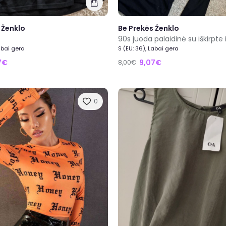
 Ženklo
Be Prekės Ženklo
abai gera
S (EU: 36), Labai gera
7€
9,07€
8,00€
0