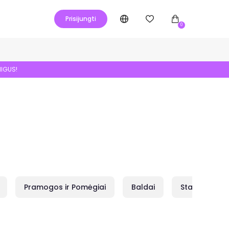
Prisijungti
0
NIGUS!
Pramogos ir Pomėgiai
Baldai
Statybai