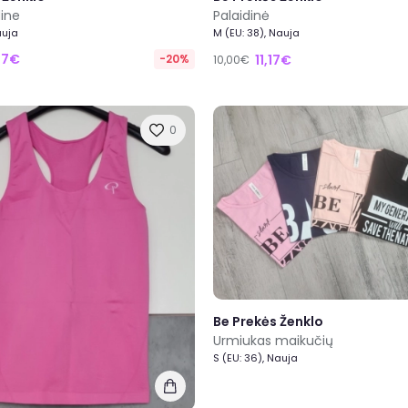
dine
Palaidinė
auja
M (EU: 38), Nauja
27€
-20%
11,17€
10,00€
0
Be Prekės Ženklo
Urmiukas maikučių
S (EU: 36), Nauja