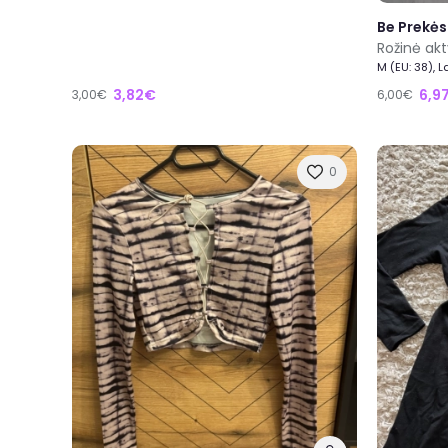
Be Prekės
Rožinė akt
M (EU: 38), 
3,82€
6,9
3,00€
6,00€
0