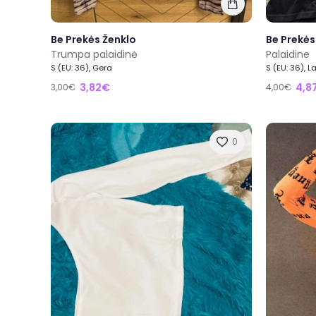
Be Prekės Ženklo
Be Prekės
Trumpa palaidinė
Palaidine
S (EU: 36), Gera
S (EU: 36), L
3,82€
4,8
3,00€
4,00€
0