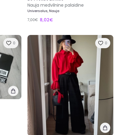
Nauja medvilnine palaidine
Universalus, Nauja
8,02€
7,00€
0
0