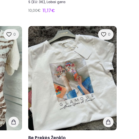
S (EU: 36), Labai gera
11,17€
10,00€
0
0
Be Prekės Ženklo