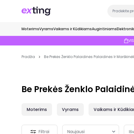
Moterims
Vyrams
Vaikams ir Kūdikiams
Augintiniams
Elektroni
VI
Pradžia
Be Prekės Ženklo Palaidinės Palaidinės Ir Marškinėl
Be Prekės Ženklo Palaidinė
Moterims
Vyrams
Vaikams ir Kūdiki
Filtrai
Išv