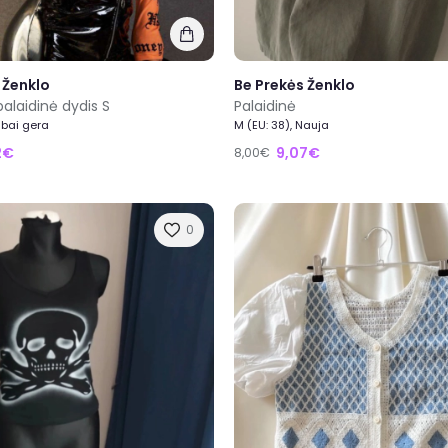
 Ženklo
Be Prekės Ženklo
alaidinė dydis S
Palaidinė
abai gera
M (EU: 38), Nauja
2€
9,07€
8,00€
0