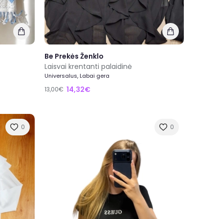
Be Prekės Ženklo
Laisvai krentanti palaidinė
Universalus, Labai gera
14,32€
13,00€
0
0