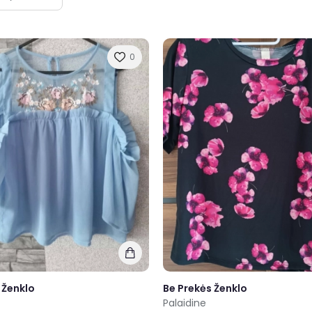
0
 Ženklo
Be Prekės Ženklo
Palaidine