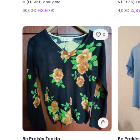
M (EU: 38), Labai gera
S (EU: 36), L
63,67€
4,8
60,00€
4,00€
0
Be Prekės Ženklo
Be Prekės