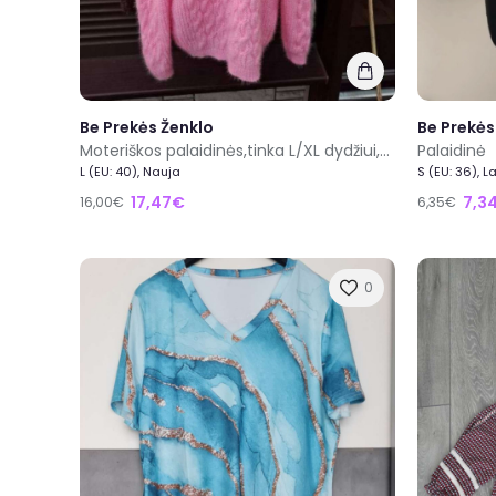
Be Prekės Ženklo
Be Prekės
Moteriškos palaidinės,tinka L/XL dydžiui,kaina 16e
Palaidinė
L (EU: 40), Nauja
S (EU: 36), L
17,47€
7,3
16,00€
6,35€
0