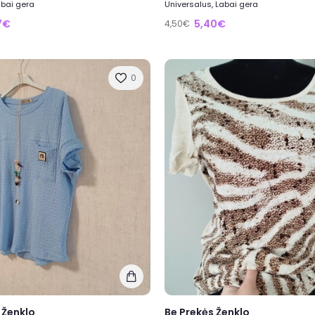
abai gera
Universalus, Labai gera
7€
5,40€
4,50€
0
 Ženklo
Be Prekės Ženklo