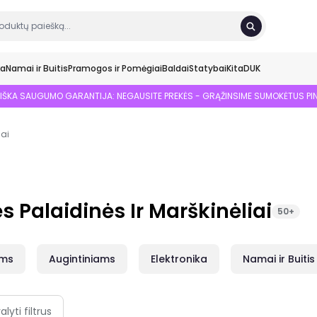
ka
Namai ir Buitis
Pramogos ir Pomėgiai
Baldai
Statybai
Kita
DUK
SIŠKA SAUGUMO GARANTIJA: NEGAUSITE PREKĖS - GRĄŽINSIME SUMOKĖTUS PI
iai
s Palaidinės Ir Marškinėliai
50+
ams
Augintiniams
Elektronika
Namai ir Buitis
alyti filtrus