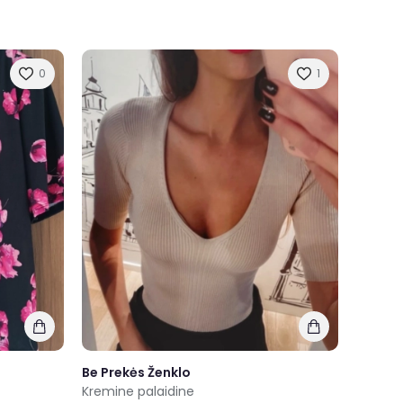
0
1
Be Prekės Ženklo
Kremine palaidine