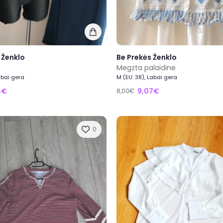
 Ženklo
Be Prekės Ženklo
Megzta palaidinė
abai gera
M (EU: 38), Labai gera
4€
9,07€
8,00€
0