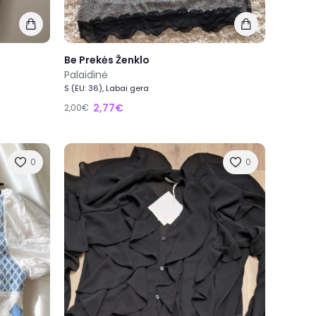
Be Prekės Ženklo
Palaidinė
S (EU: 36), Labai gera
2,77€
2,00€
0
0