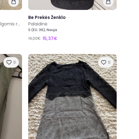
Be Prekės Ženklo
90s juoda palaidinė su iškirpte ilgomis rankovėmis su aukso detalėmis
Palaidinė
S (EU: 36), Nauja
15,37€
14,00€
0
0