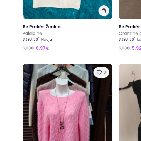
Be Prekės Ženklo
Be Prekės
Palaidinė
Oranžinė p
S (EU: 36), Nauja
S (EU: 36), L
6,97€
5,9
6,00€
5,00€
0