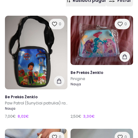
Rūšiuoti pagal
Filtrai
0
0
Be Prekės Ženklo
Piniginė
Nauja
Be Prekės Ženklo
Paw Patrol (Šunyčiai patruliai) rankinuką
Nauja
7,00€
8,02€
2,50€
3,30€
0
0