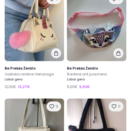
Be Prekės Ženklo
Be Prekės Ženklo
Vaikiska rankine Vienaragis
Rankinė ant juosmens
Labai gera
Labai gera
12,00€
13,27€
5,00€
5,92€
0
0