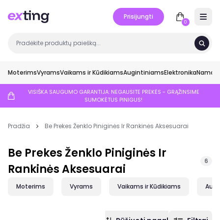
Prisijungti
Open 
0
Moterims
Vyrams
Vaikams ir Kūdikiams
Augintiniams
Elektronika
Namai ir
VISIŠKA SAUGUMO GARANTIJA: NEGAUSITE PREKĖS - GRĄŽINSIME
SUMOKĖTUS PINIGUS!
Pradžia
Be Prekes Ženklo Piniginės Ir Rankinės Aksesuarai
Be Prekes Ženklo Piniginės Ir
6
Rankinės Aksesuarai
Moterims
Vyrams
Vaikams ir Kūdikiams
Augi