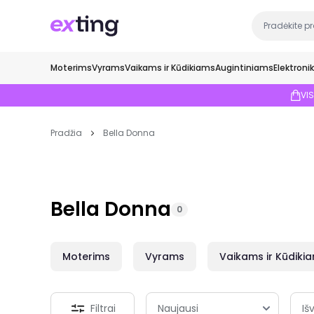
Moterims
Vyrams
Vaikams ir Kūdikiams
Augintiniams
Elektroni
VI
Pradžia
Bella Donna
Bella Donna
0
Moterims
Vyrams
Vaikams ir Kūdiki
Filtrai
Išv