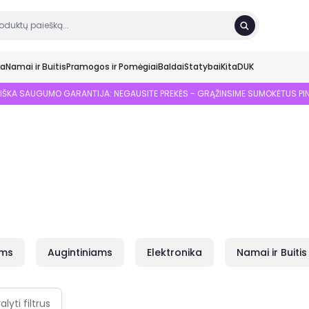
ka
Namai ir Buitis
Pramogos ir Pomėgiai
Baldai
Statybai
Kita
DUK
SIŠKA SAUGUMO GARANTIJA: NEGAUSITE PREKĖS - GRĄŽINSIME SUMOKĖTUS PI
ams
Augintiniams
Elektronika
Namai ir Buitis
alyti filtrus