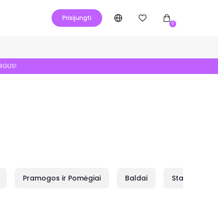
Prisijungti
0
NIGUS!
Pramogos ir Pomėgiai
Baldai
Statybai