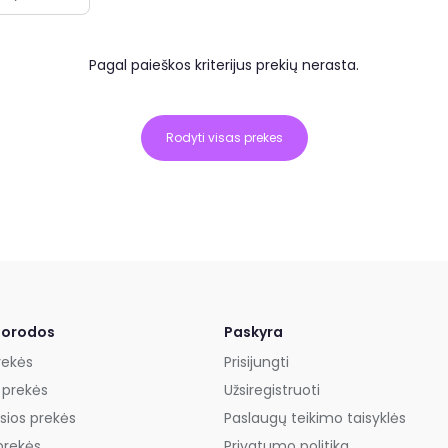
Pagal paieškos kriterijus prekių nerasta.
Rodyti visas prekes
uorodos
Paskyra
rekės
Prisijungti
 prekės
Užsiregistruoti
sios prekės
Paslaugų teikimo taisyklės
prekės
Privatumo politika