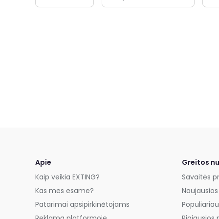
Apie
Greitos n
Kaip veikia EXTING?
Savaitės p
Kas mes esame?
Naujausios
Patarimai apsipirkinėtojams
Populiariau
Reklama platformoje
Pigiausios 