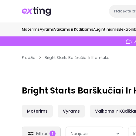
Moterims
Vyrams
Vaikams ir Kūdikiams
Augintiniams
Elektroni
VI
Pradžia
Bright Starts Barškučiai Ir Kramtukai
Bright Starts Barškučiai I
Moterims
Vyrams
Vaikams ir Kūdiki
Filtrai
I
1