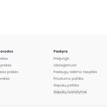
uorodos
Paskyra
rekės
Prisijungti
 prekės
Užsiregistruoti
sios prekės
Paslaugų teikimo taisyklės
prekės
Privatumo politika
Slapukų politika
Slapukų nustatymai