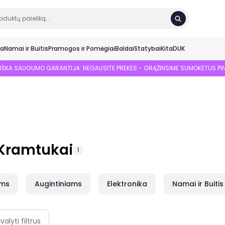
ka
Namai ir Buitis
Pramogos ir Pomėgiai
Baldai
Statybai
Kita
DUK
SIŠKA SAUGUMO GARANTIJA: NEGAUSITE PREKĖS - GRĄŽINSIME SUMOKĖTUS PI
r Kramtukai
1
ams
Augintiniams
Elektronika
Namai ir Buitis
švalyti filtrus