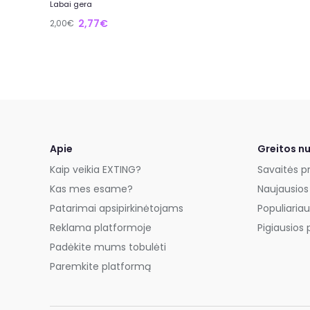
Labai gera
2,77€
2,00€
Apie
Greitos n
Kaip veikia EXTING?
Savaitės p
Kas mes esame?
Naujausios
Patarimai apsipirkinėtojams
Populiariau
Reklama platformoje
Pigiausios 
Padėkite mums tobulėti
Paremkite platformą