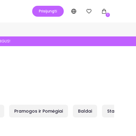
Prisijungti
0
NIGUS!
Pramogos ir Pomėgiai
Baldai
Statybai