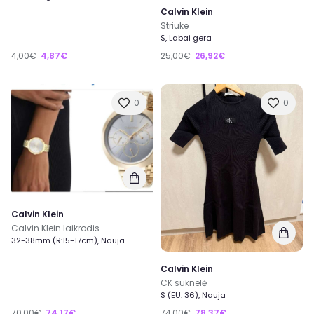
Calvin Klein
Striuke
S, Labai gera
4,00€
4,87€
25,00€
26,92€
0
0
Calvin Klein
Calvin Klein laikrodis
32-38mm (R:15-17cm), Nauja
Calvin Klein
CK suknelė
S (EU: 36), Nauja
70,00€
74,17€
74,00€
78,37€