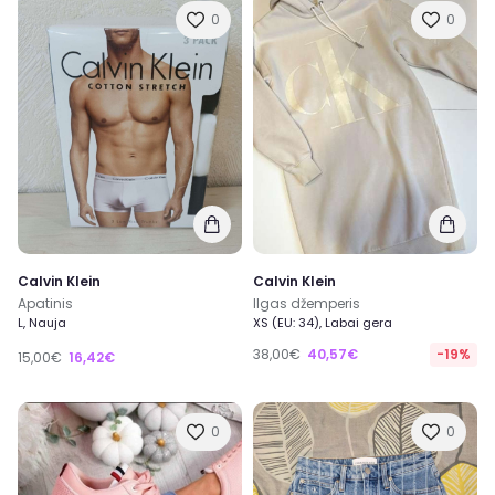
0
0
Calvin Klein
Calvin Klein
Apatinis
Ilgas džemperis
L, Nauja
XS (EU: 34), Labai gera
38,00€
40,57€
-19%
15,00€
16,42€
0
0