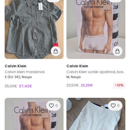
Calvin Klein
Calvin Klein
Calvin klein marskiniai
Calvin Klein vyriški apatiniai, boxeriai
S (EU: 36), Nauja
M, Nauja
20,50€
22,20€
-10%
35,00€
37,42€
0
0