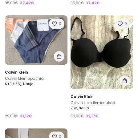
35,00€
37,42€
35,00€
37,42€
0
0
Calvin Klein
Calvin klein apatiniai
S (EU: 36), Nauja
Calvin Klein
Calvin klein liemenukas
70D, Nauja
29,00€
31,12€
30,00€
32,17€
0