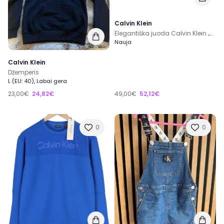
Calvin Klein
Elegantiška juoda Calvin Klein „Make-Up + D-Ring Keyfob“ kosmetin
Nauja
Calvin Klein
Džemperis
L (EU: 40), Labai gera
23,00€
24,82€
49,00€
52,12€
0
0