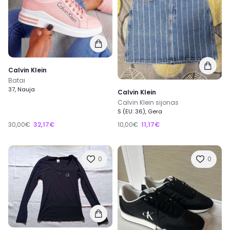
Calvin Klein
Batai
37, Nauja
Calvin Klein
Calvin Klein sijonas
S (EU: 36), Gera
30,00€
32,17€
10,00€
11,17€
0
0