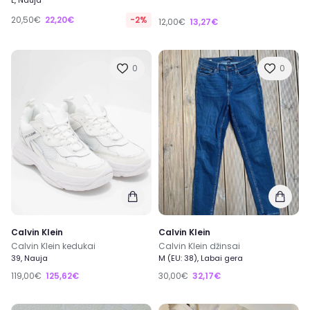
L, Nauja
20,50€
22,20€
-2%
12,00€
13,27€
0
0
Calvin Klein
Calvin Klein
Calvin Klein kedukai
Calvin Klein džinsai
39, Nauja
M (EU: 38), Labai gera
119,00€
125,62€
30,00€
32,17€