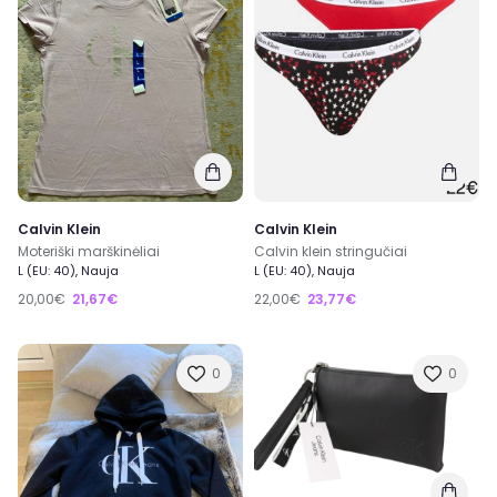
Calvin Klein
Calvin Klein
Moteriški marškinėliai
Calvin klein stringučiai
L (EU: 40), Nauja
L (EU: 40), Nauja
20,00€
21,67€
22,00€
23,77€
0
0