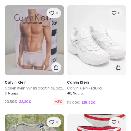
0
0
Calvin Klein
Calvin Klein
Calvin Klein vyriški apatiniai, boxeriai
Calvin Klein kedukai
S, Nauja
40, Nauja
20,50€
22,20€
-2%
119,00€
125,62€
0
0