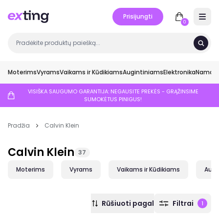
Prisijungti
Open 
0
Moterims
Vyrams
Vaikams ir Kūdikiams
Augintiniams
Elektronika
Namai ir
VISIŠKA SAUGUMO GARANTIJA: NEGAUSITE PREKĖS - GRĄŽINSIME
SUMOKĖTUS PINIGUS!
Pradžia
Calvin Klein
Calvin Klein
37
Moterims
Vyrams
Vaikams ir Kūdikiams
Augi
Rūšiuoti pagal
Filtrai
1