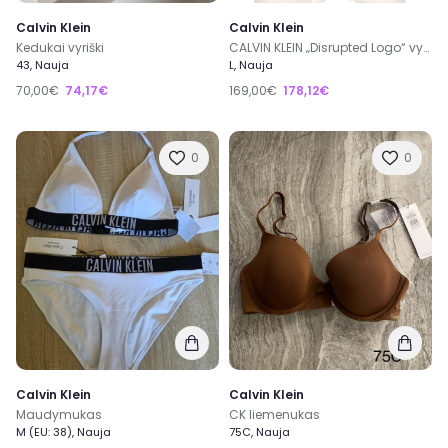
Calvin Klein
Calvin Klein
Kedukai vyriški
CALVIN KLEIN „Disrupted Logo“ vyriška striukė
43, Nauja
L, Nauja
70,00€
74,17€
169,00€
178,12€
0
0
Calvin Klein
Calvin Klein
Maudymukas
CK liemenukas
M (EU: 38), Nauja
75C, Nauja