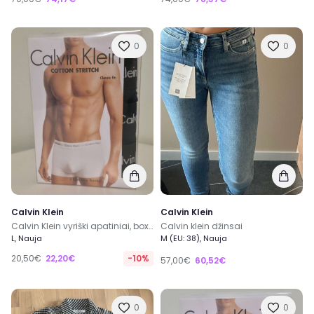
0
0
Calvin Klein
Calvin Klein
Calvin Klein vyriški apatiniai, boxeriai
Calvin klein džinsai
L, Nauja
M (EU: 38), Nauja
20,50€
22,20€
-10%
57,00€
60,52€
0
0