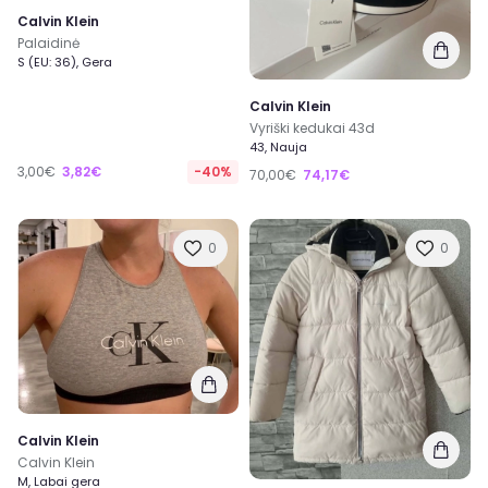
Calvin Klein
Palaidinė
S (EU: 36), Gera
Calvin Klein
Vyriški kedukai 43d
43, Nauja
3,00€
3,82€
-40%
70,00€
74,17€
0
0
Calvin Klein
Calvin Klein
M, Labai gera