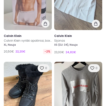
Calvin Klein
Calvin Klein
Calvin Klein vyriški apatiniai, boxeriai
Sijonas
XL, Nauja
XS (EU: 34), Nauja
20,50€
22,20€
-2%
23,00€
24,82€
0
0