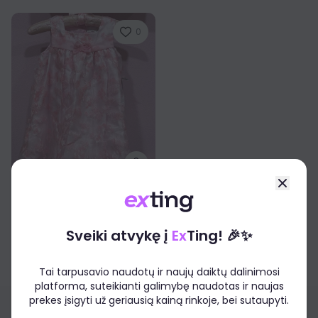
0
Camilla
Suknelė mergaitei
Nauja
Sveiki atvykę į
Ex
Ting! 🎉✨
9,00€
10,12€
Tai tarpusavio naudotų ir naujų daiktų dalinimosi
platforma, suteikianti galimybę naudotas ir naujas
prekes įsigyti už geriausią kainą rinkoje, bei sutaupyti.
Apie