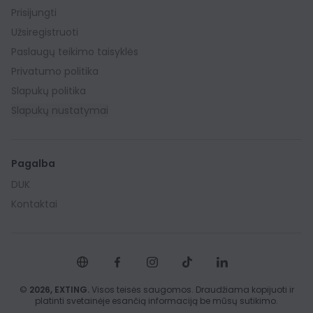
Prisijungti
Užsiregistruoti
Paslaugų teikimo taisyklės
Privatumo politika
Slapukų politika
Slapukų nustatymai
Pagalba
DUK
Kontaktai
©
2026,
EXTING.
Visos teisės saugomos. Draudžiama kopijuoti ir
platinti svetainėje esančią informaciją be mūsų sutikimo.