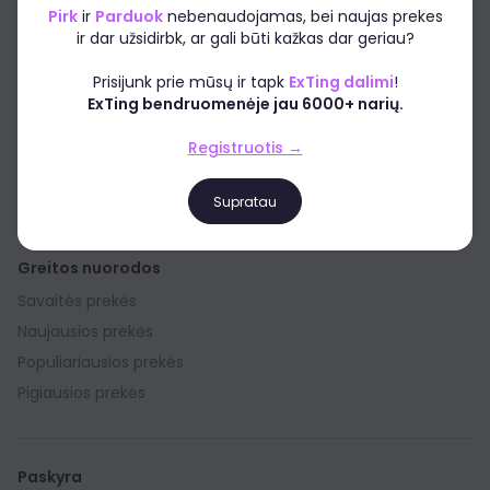
Pirk
ir
Parduok
nebenaudojamas, bei naujas prekes
Kaip veikia EXTING?
ir dar užsidirbk, ar gali būti kažkas dar geriau?
Kas mes esame?
Prisijunk prie mūsų ir tapk
ExTing dalimi
!
Patarimai apsipirkinėtojams
ExTing bendruomenėje jau 6000+ narių.
Reklama platformoje
Registruotis →
Padėkite mums tobulėti
Paremkite platformą
Supratau
Greitos nuorodos
Savaitės prekės
Naujausios prekės
Populiariausios prekės
Pigiausios prekės
Paskyra