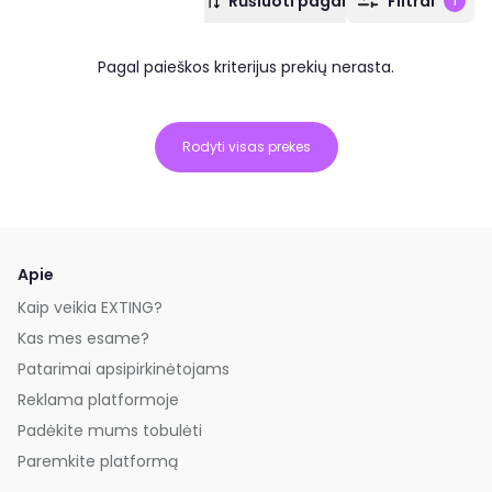
Rūšiuoti pagal
Filtrai
1
Pagal paieškos kriterijus prekių nerasta.
Rodyti visas prekes
Apie
Kaip veikia EXTING?
Kas mes esame?
Patarimai apsipirkinėtojams
Reklama platformoje
Padėkite mums tobulėti
Paremkite platformą