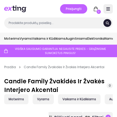
Prisijungti
Open 
0
Moterims
Vyrams
Vaikams ir Kūdikiams
Augintiniams
Elektronika
Namai ir
VISIŠKA SAUGUMO GARANTIJA: NEGAUSITE PREKĖS - GRĄŽINSIME
SUMOKĖTUS PINIGUS!
Pradžia
Candle Family Žvakidės Ir Žvakės Interjero Akcentai
Candle Family Žvakidės Ir Žvakės
0
Interjero Akcentai
Moterims
Vyrams
Vaikams ir Kūdikiams
Augi