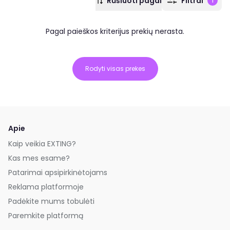
Rūšiuoti pagal
Filtrai
1
Pagal paieškos kriterijus prekių nerasta.
Rodyti visas prekes
Apie
Kaip veikia EXTING?
Kas mes esame?
Patarimai apsipirkinėtojams
Reklama platformoje
Padėkite mums tobulėti
Paremkite platformą