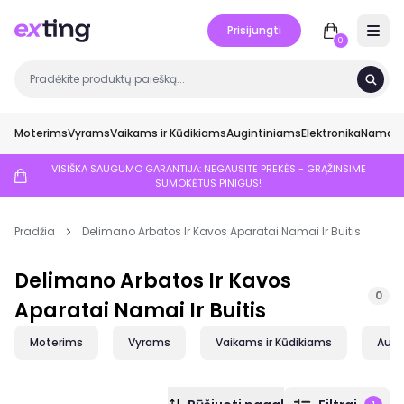
Prisijungti
Open 
0
Moterims
Vyrams
Vaikams ir Kūdikiams
Augintiniams
Elektronika
Namai ir
VISIŠKA SAUGUMO GARANTIJA: NEGAUSITE PREKĖS - GRĄŽINSIME
SUMOKĖTUS PINIGUS!
Pradžia
Delimano Arbatos Ir Kavos Aparatai Namai Ir Buitis
Delimano Arbatos Ir Kavos
0
Aparatai Namai Ir Buitis
Moterims
Vyrams
Vaikams ir Kūdikiams
Augi