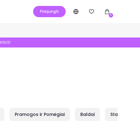
Prisijungti
0
NIGUS!
Pramogos ir Pomėgiai
Baldai
Statybai