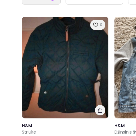
0
H&M
H&M
Striuke
Džinsinis š