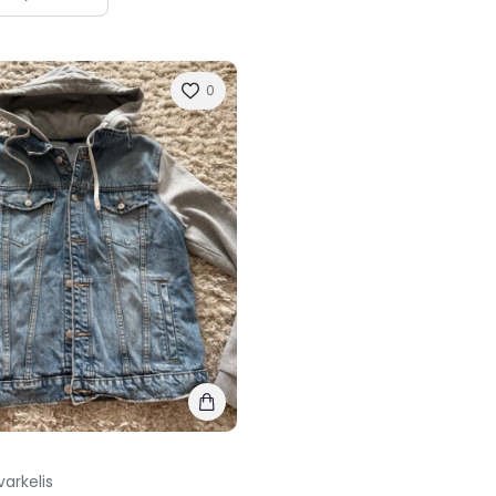
0
varkelis