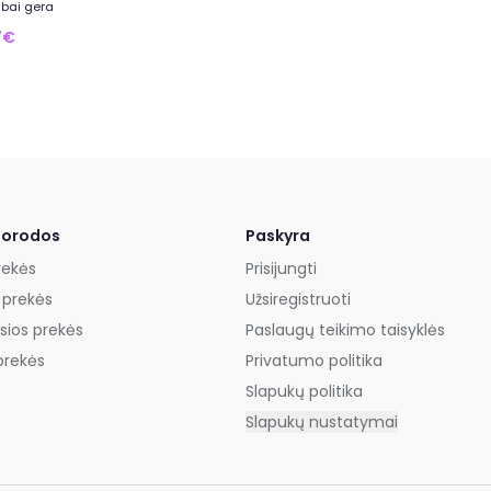
abai gera
7€
uorodos
Paskyra
rekės
Prisijungti
 prekės
Užsiregistruoti
sios prekės
Paslaugų teikimo taisyklės
prekės
Privatumo politika
Slapukų politika
Slapukų nustatymai