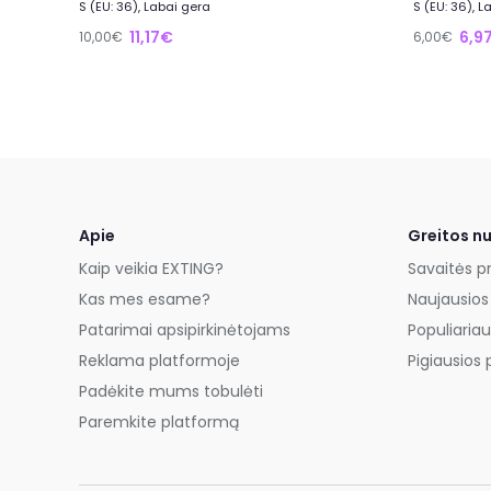
S (EU: 36), Labai gera
S (EU: 36), L
11,17€
6,9
10,00€
6,00€
Apie
Greitos n
Kaip veikia EXTING?
Savaitės p
Kas mes esame?
Naujausios
Patarimai apsipirkinėtojams
Populiariau
Reklama platformoje
Pigiausios 
Padėkite mums tobulėti
Paremkite platformą