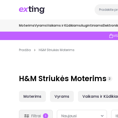
Moterims
Vyrams
Vaikams ir Kūdikiams
Augintiniams
Elektroni
VI
Pradžia
H&M Striukės Moterims
H&M Striukės Moterims
2
Moterims
Vyrams
Vaikams ir Kūdiki
Filtrai
I
1