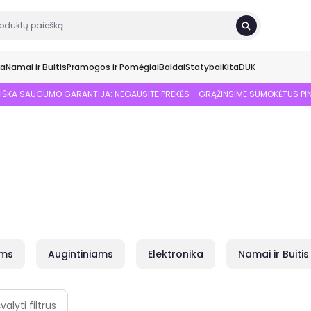
ka
Namai ir Buitis
Pramogos ir Pomėgiai
Baldai
Statybai
Kita
DUK
SIŠKA SAUGUMO GARANTIJA: NEGAUSITE PREKĖS - GRĄŽINSIME SUMOKĖTUS PI
ams
Augintiniams
Elektronika
Namai ir Buitis
švalyti filtrus