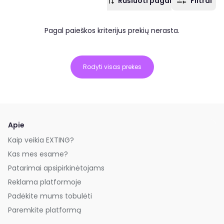
Rūšiuoti pagal
Filtrai
Pagal paieškos kriterijus prekių nerasta.
Rodyti visas prekes
Apie
Kaip veikia EXTING?
Kas mes esame?
Patarimai apsipirkinėtojams
Reklama platformoje
Padėkite mums tobulėti
Paremkite platformą