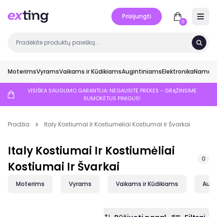
Prisijungti
Open 
0
Moterims
Vyrams
Vaikams ir Kūdikiams
Augintiniams
Elektronika
Namai ir
VISIŠKA SAUGUMO GARANTIJA: NEGAUSITE PREKĖS - GRĄŽINSIME
SUMOKĖTUS PINIGUS!
Pradžia
Italy Kostiumai Ir Kostiumėliai Kostiumai Ir Švarkai
Italy Kostiumai Ir Kostiumėliai
0
Kostiumai Ir Švarkai
Moterims
Vyrams
Vaikams ir Kūdikiams
Augi