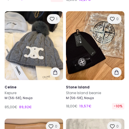
1
0
Celine
Stone Island
Kepure
Stone Island beanie
M (56-58), Nauja
M (56-58), Nauja
18,00€
19,57€
-10%
85,00€
89,92€
0
0