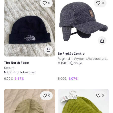
0
0
Be Prekės Ženklo
PagrindinisVyramsAksesuaraiKepurės ir skrybėlėsKepurės su snapeliu Nario prekės Panašios prekės Šiltesnė kepurė.
The North Face
M (56-58), Nauja
Kepurė
M (56-58), Labai gera
6,00€
6,97€
8,00€
9,07€
0
0