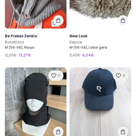
Be Prekės Ženklo
New Look
Balaklava
Kepurė
M (56-58), Nauja
M (56-58), Labai gera
12,00€
13,27€
5,40€
6,34€
0
0