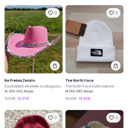
0
0
Be Prekės Ženklo
The North Face
Kaubojiška skrybelė su blizgučiais. Vakarėlio kepurė Cowboy Cowgirl party
The North Face balta kepurė
XL (60-62), Nauja
M (56-58), Nauja
12,00€
13,27€
15,00€
16,42€
0
0