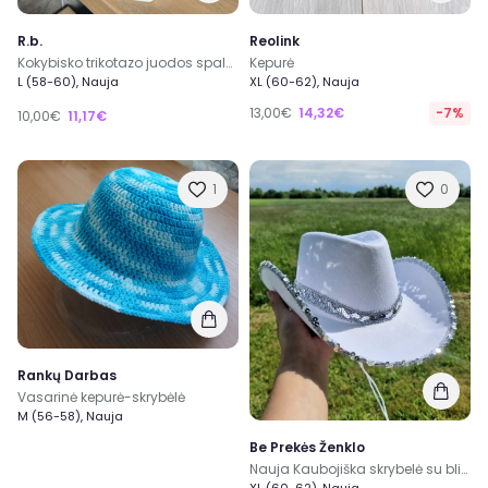
R.b.
Reolink
Kokybisko trikotazo juodos spalvos komplektas uni dydis
Kepurė
L (58-60), Nauja
XL (60-62), Nauja
13,00€
14,32€
-7%
10,00€
11,17€
1
0
Rankų Darbas
Vasarinė kepurė-skrybėlė
M (56-58), Nauja
Be Prekės Ženklo
Nauja Kaubojiška skrybelė su blizgučiais. Mergvakario kepurė. Cowboy. Cowgirl. Bachelorette party