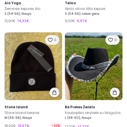
Alo Yoga
Telico
Žieminės kepurės Alo
Akrilo vilnos šilta kepurė
S (54-56), Nauja
S (54-56), Labai gera
13,00€
14,32€
6,00€
6,97€
0
0
Stone Island
Be Prekės Ženklo
Stone Island beanie
Kaubojiška skrybelė su blizgučiais. Vakarėlio kepurė Cowboy Cowgirl party
M (56-58), Nauja
L (58-60), Nauja
18,00€
19,57€
-10%
12,00€
13,27€