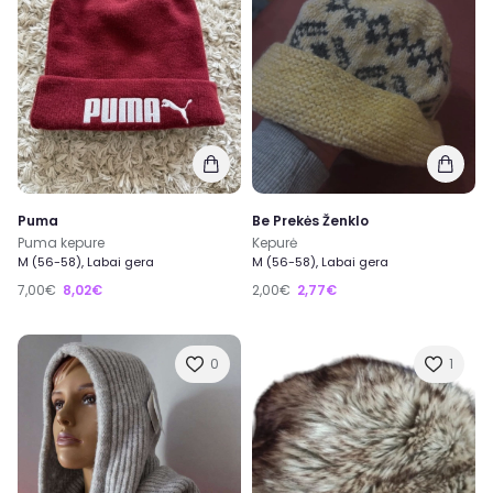
Puma
Be Prekės Ženklo
Puma kepure
Kepurė
M (56-58), Labai gera
M (56-58), Labai gera
7,00€
8,02€
2,00€
2,77€
0
1