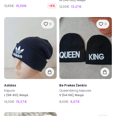
XL (60-62), Nauja
13,65€
15,00€
-8%
12,00€
13,27€
0
0
Adidas
Be Prekės Ženklo
Kepurė
Queen&king kepurės
L (58-60), Nauja
S (54-56), Nauja
14,00€
15,37€
8,00€
9,07€