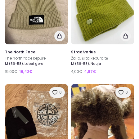
The North Face
Stradivarius
The north face kepure
Žalia, šilta kepuraitė
M (56-58), Labai gera
M (56-58), Nauja
15,00€
16,42€
4,00€
4,87€
0
0