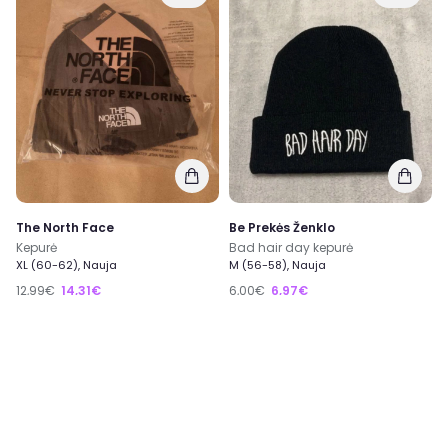
The North Face
Be Prekės Ženklo
Kepurė
Bad hair day kepurė
XL (60-62), Nauja
M (56-58), Nauja
12,99€
14,31€
6,00€
6,97€
0
0