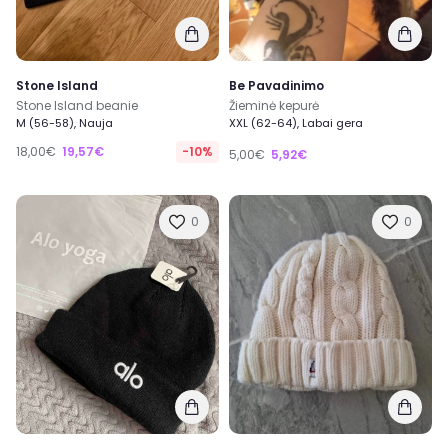
Stone Island
Be Pavadinimo
Stone Island beanie
Žieminė kepurė
M (56-58), Nauja
XXL (62-64), Labai gera
18,00€
19,57€
-10%
5,00€
5,92€
0
0