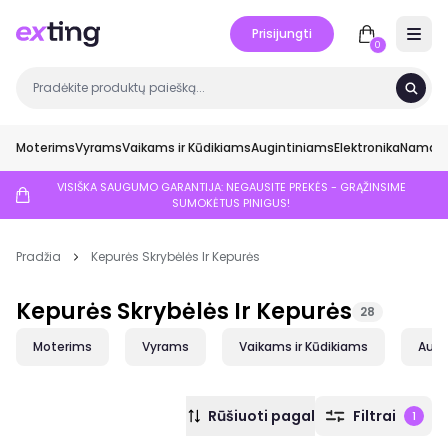
Prisijungti
Open 
0
Moterims
Vyrams
Vaikams ir Kūdikiams
Augintiniams
Elektronika
Namai ir
VISIŠKA SAUGUMO GARANTIJA: NEGAUSITE PREKĖS - GRĄŽINSIME
SUMOKĖTUS PINIGUS!
Pradžia
Kepurės Skrybėlės Ir Kepurės
Kepurės Skrybėlės Ir Kepurės
28
Moterims
Vyrams
Vaikams ir Kūdikiams
Augi
Rūšiuoti pagal
Filtrai
1