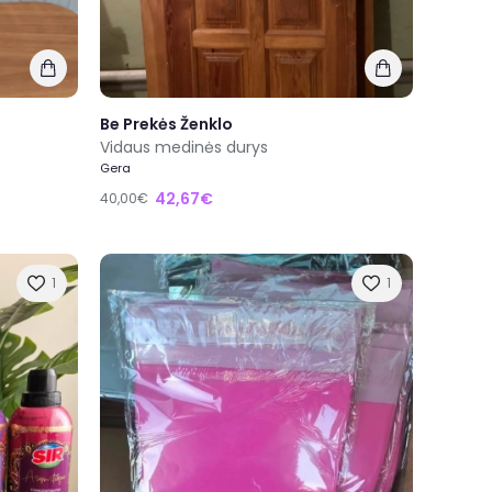
Be Prekės Ženklo
Vidaus medinės durys
Gera
42,67€
40,00€
1
1