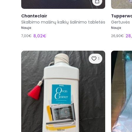
Chanteclair
Tupperw
Skalbimo mašinų kalkių šalinimo tabletės
Gertuvės
Nauja
Nauja
8,02€
28
7,00€
26,90€
1