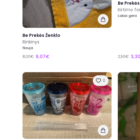
Be Prekės
Kirtimo fo
Labai gera
Be Prekės Ženklo
Rinkinys
Nauja
9,07€
3,3
8,00€
2,50€
0