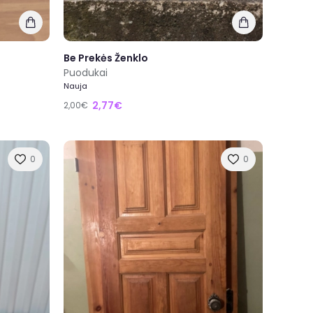
Be Prekės Ženklo
Puodukai
Nauja
2,77€
2,00€
0
0