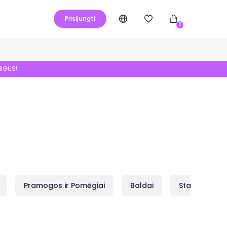
Prisijungti
0
NIGUS!
Pramogos ir Pomėgiai
Baldai
Statybai