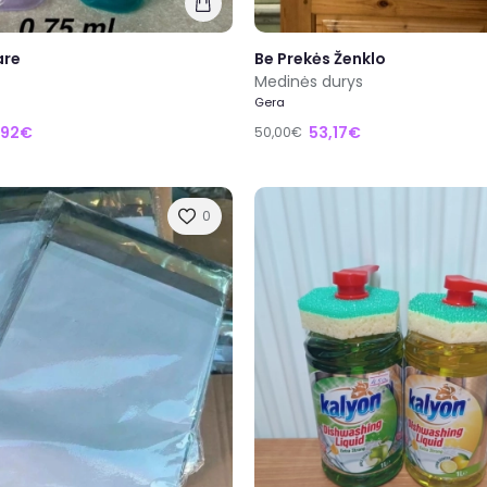
are
Be Prekės Ženklo
Medinės durys
Gera
,92€
53,17€
50,00€
0