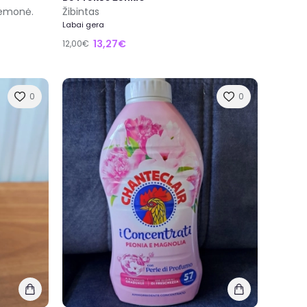
iemonė.
Žibintas
Labai gera
13,27€
12,00€
0
0