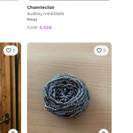
Chamteclair
Audinių minkštiklis
Nauja
5,92€
5,00€
0
0