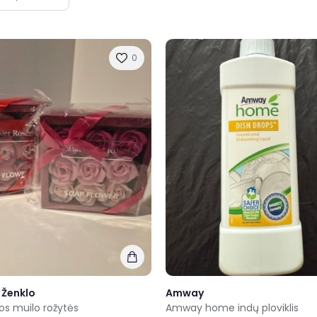
0
 Ženklo
Amway
os muilo rožytės
Amway home indų ploviklis