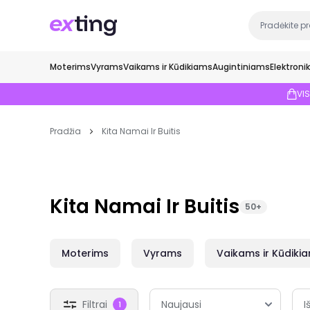
Moterims
Vyrams
Vaikams ir Kūdikiams
Augintiniams
Elektroni
VI
Pradžia
Kita Namai Ir Buitis
Kita Namai Ir Buitis
50+
Moterims
Vyrams
Vaikams ir Kūdiki
Filtrai
I
1