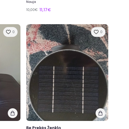
Nauja
11,17€
10,00€
0
0
Be Prekės Ženklo