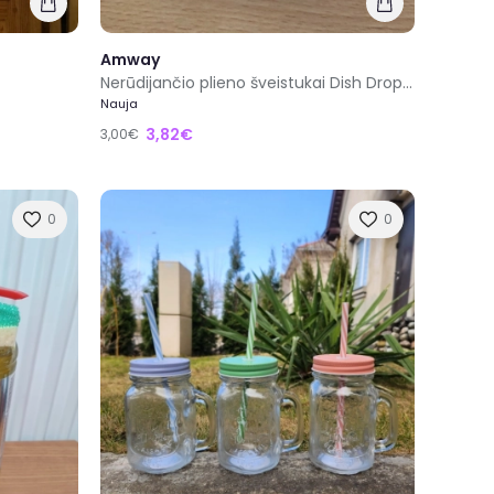
Amway
Nerūdijančio plieno šveistukai Dish Drops™ Scrub Buds™
Nauja
3,82€
3,00€
0
0