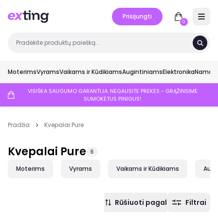
Prisijungti
Open 
0
Moterims
Vyrams
Vaikams ir Kūdikiams
Augintiniams
Elektronika
Namai ir
VISIŠKA SAUGUMO GARANTIJA: NEGAUSITE PREKĖS - GRĄŽINSIME
SUMOKĖTUS PINIGUS!
Pradžia
Kvepalai Pure
Kvepalai Pure
6
Moterims
Vyrams
Vaikams ir Kūdikiams
Augi
Rūšiuoti pagal
Filtrai