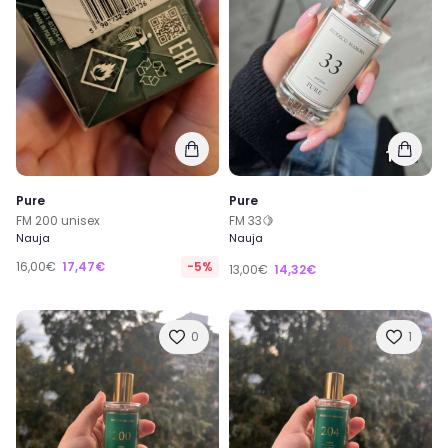
Pure
Pure
FM 200 unisex
FM 33🍋
Nauja
Nauja
16,00€
17,47€
-5%
13,00€
14,32€
0
1