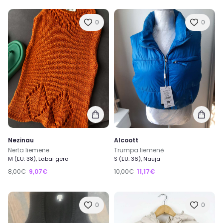
0
0
Nezinau
Alcoott
Nerta liemene
Trumpa liemenė
M (EU: 38), Labai gera
S (EU: 36), Nauja
8,00€
9,07€
10,00€
11,17€
0
0