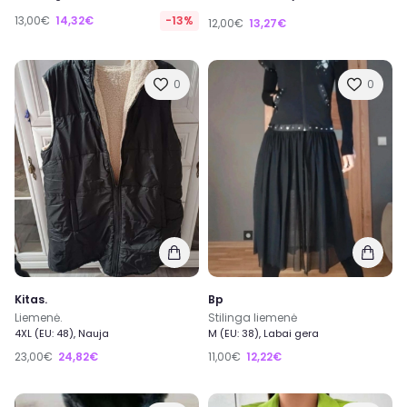
13,00€
14,32€
-13%
12,00€
13,27€
0
0
Kitas.
Bp
Liemenė.
Stilinga liemenė
4XL (EU: 48), Nauja
M (EU: 38), Labai gera
23,00€
24,82€
11,00€
12,22€