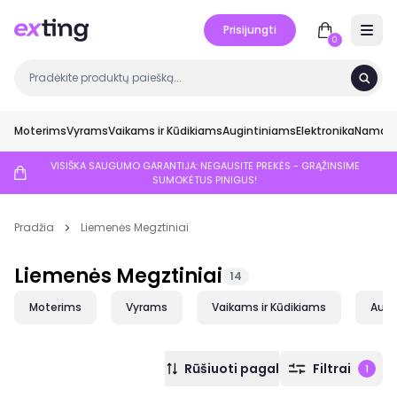
Prisijungti
Open 
0
Moterims
Vyrams
Vaikams ir Kūdikiams
Augintiniams
Elektronika
Namai ir
VISIŠKA SAUGUMO GARANTIJA: NEGAUSITE PREKĖS - GRĄŽINSIME
SUMOKĖTUS PINIGUS!
Pradžia
Liemenės Megztiniai
Liemenės Megztiniai
14
Moterims
Vyrams
Vaikams ir Kūdikiams
Augi
Rūšiuoti pagal
Filtrai
1