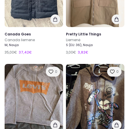
Canada Goes
Pretty Little Things
Canada liemene
Liemenė
M, Nauja
S (EU: 36), Nauja
35,00€
37,42€
3,00€
3,82€
0
0