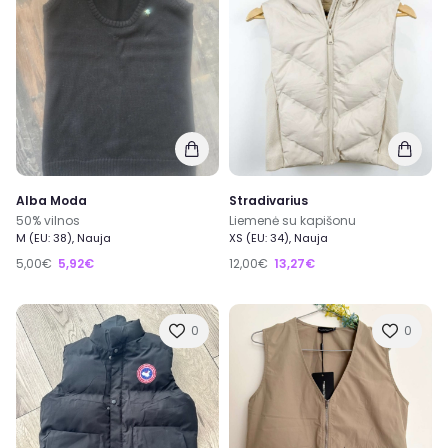
Alba Moda
Stradivarius
50% vilnos
Liemenė su kapišonu
M (EU: 38), Nauja
XS (EU: 34), Nauja
5,00€
5,92€
12,00€
13,27€
0
0