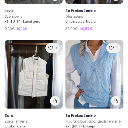
Levis
Be Prekės Ženklo
Dzemperis
Džemperis
XS (EU: 34), Labai gera
Universalus, Nauja
9,00€
10,12€
38,00€
40,57€
0
0
Zara
Be Prekės Ženklo
Zara liemene
Nauja labai ,labai graži liemenė
L, Labai gera
XXL (EU: 44), Nauja