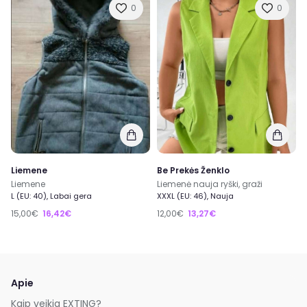
0
0
Liemene
Be Prekės Ženklo
Liemene
Liemenė nauja ryški, graži
L (EU: 40), Labai gera
XXXL (EU: 46), Nauja
15,00€
16,42€
12,00€
13,27€
Apie
Kaip veikia EXTING?