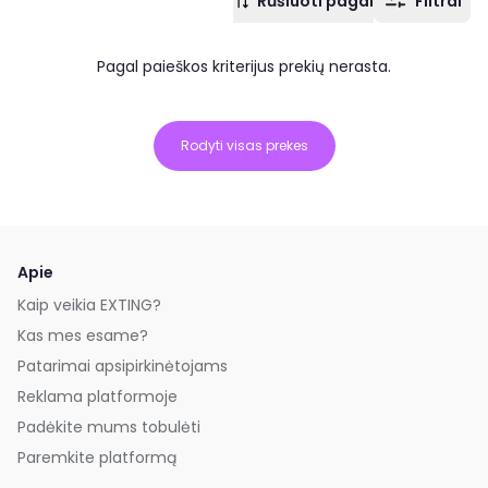
Rūšiuoti pagal
Filtrai
Pagal paieškos kriterijus prekių nerasta.
Rodyti visas prekes
Apie
Kaip veikia EXTING?
Kas mes esame?
Patarimai apsipirkinėtojams
Reklama platformoje
Padėkite mums tobulėti
Paremkite platformą