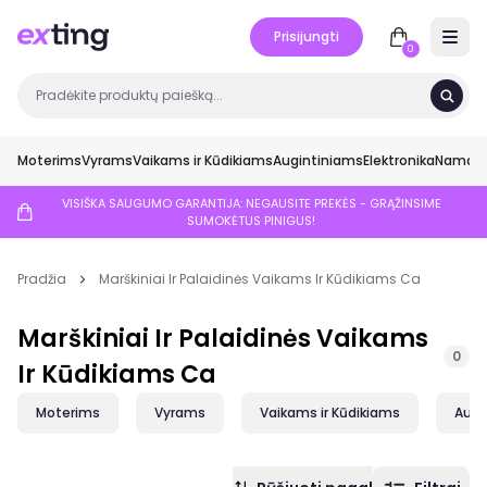
Prisijungti
Open 
0
Moterims
Vyrams
Vaikams ir Kūdikiams
Augintiniams
Elektronika
Namai ir
VISIŠKA SAUGUMO GARANTIJA: NEGAUSITE PREKĖS - GRĄŽINSIME
SUMOKĖTUS PINIGUS!
Pradžia
Marškiniai Ir Palaidinės Vaikams Ir Kūdikiams Ca
Marškiniai Ir Palaidinės Vaikams
0
Ir Kūdikiams Ca
Moterims
Vyrams
Vaikams ir Kūdikiams
Augi