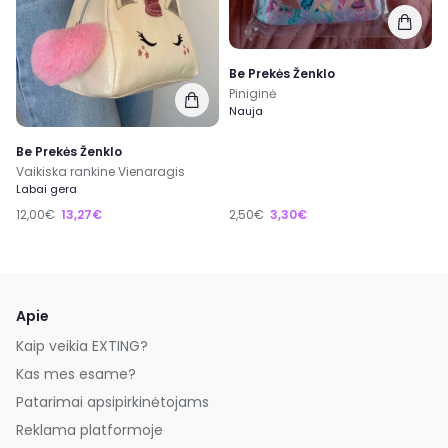
Be Prekės Ženklo
Piniginė
Nauja
Be Prekės Ženklo
Vaikiska rankine Vienaragis
Labai gera
12,00€
13,27€
2,50€
3,30€
Apie
Kaip veikia EXTING?
Kas mes esame?
Patarimai apsipirkinėtojams
Reklama platformoje