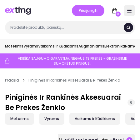
Prisijungti
Open 
0
Moterims
Vyrams
Vaikams ir Kūdikiams
Augintiniams
Elektronika
Namai ir
VISIŠKA SAUGUMO GARANTIJA: NEGAUSITE PREKĖS - GRĄŽINSIME
SUMOKĖTUS PINIGUS!
Pradžia
Piniginės Ir Rankinės Aksesuarai Be Prekes Ženklo
Piniginės Ir Rankinės Aksesuarai
6
Be Prekes Ženklo
Moterims
Vyrams
Vaikams ir Kūdikiams
Augi