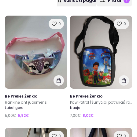
Rūšiuoti pagal
Filtrai
1
0
0
Be Prekės Ženklo
Be Prekės Ženklo
Rankinė ant juosmens
Paw Patrol (Šunyčiai patruliai) rankinuką
Labai gera
Nauja
5,00€
5,92€
7,00€
8,02€
0
0