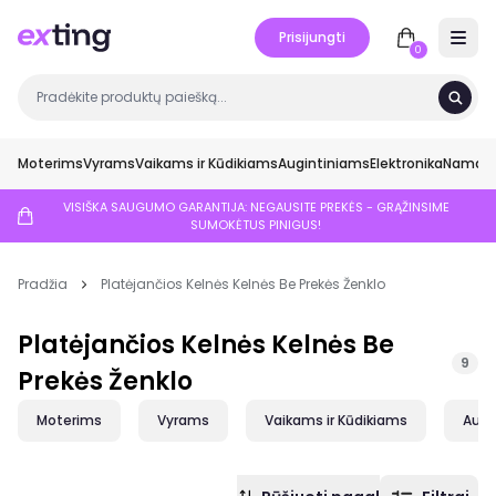
Prisijungti
Open 
0
Moterims
Vyrams
Vaikams ir Kūdikiams
Augintiniams
Elektronika
Namai ir
VISIŠKA SAUGUMO GARANTIJA: NEGAUSITE PREKĖS - GRĄŽINSIME
SUMOKĖTUS PINIGUS!
Pradžia
Platėjančios Kelnės Kelnės Be Prekės Ženklo
Platėjančios Kelnės Kelnės Be
9
Prekės Ženklo
Moterims
Vyrams
Vaikams ir Kūdikiams
Augi