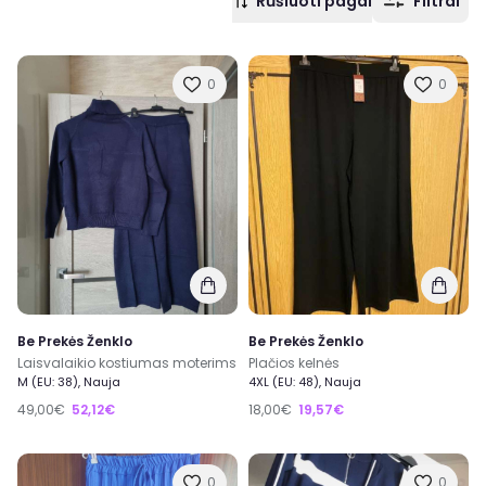
Rūšiuoti pagal
Filtrai
0
0
Be Prekės Ženklo
Be Prekės Ženklo
Laisvalaikio kostiumas moterims
Plačios kelnės
M (EU: 38), Nauja
4XL (EU: 48), Nauja
49,00€
52,12€
18,00€
19,57€
0
0