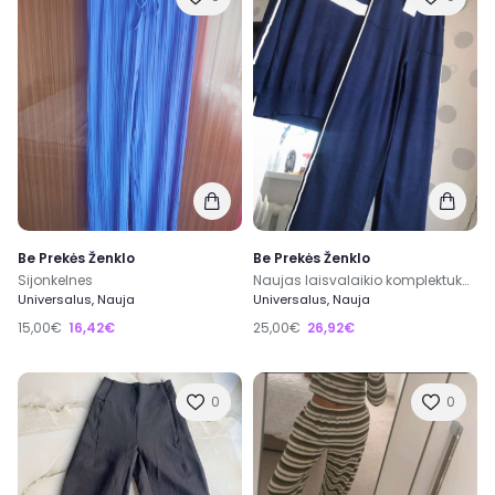
Be Prekės Ženklo
Be Prekės Ženklo
Sijonkelnes
Naujas laisvalaikio komplektukaa
Universalus, Nauja
Universalus, Nauja
15,00€
16,42€
25,00€
26,92€
0
0