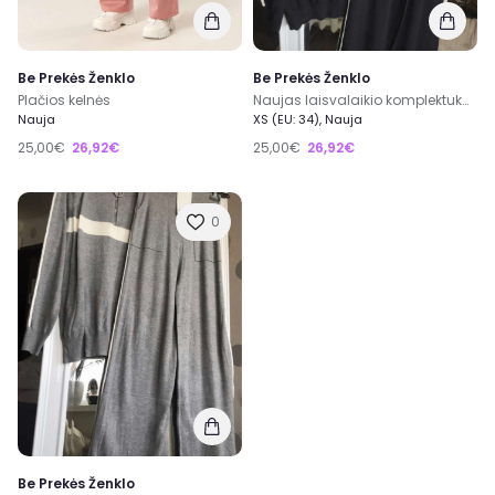
Be Prekės Ženklo
Be Prekės Ženklo
Plačios kelnės
Naujas laisvalaikio komplektukas
Nauja
XS (EU: 34), Nauja
25,00€
26,92€
25,00€
26,92€
0
Be Prekės Ženklo