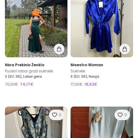
Nėra Prekinio Ženklo
Maestro Woman
Puošni labai graži suknelė
Suknelė
S (EU: 36), Labai gera
S (EU: 36), Nauja
70,00€
74,17€
17,00€
18,52€
0
0