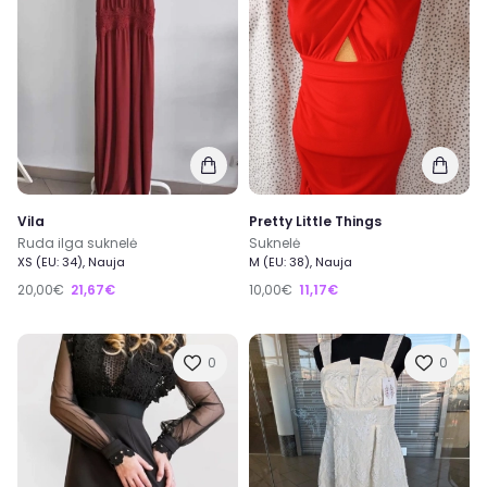
Vila
Pretty Little Things
Ruda ilga suknelė
Suknelė
XS (EU: 34), Nauja
M (EU: 38), Nauja
20,00€
21,67€
10,00€
11,17€
0
0