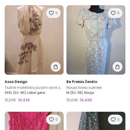
0
0
Asos Design
Be Prekės Ženklo
Tiuline moteriska puosni asos suknele
Nauja šviesi suknelė
XXXL (EU: 46), Labai gera
M (EU: 38), Nauja
15,00€
16,42€
15,00€
16,42€
0
0