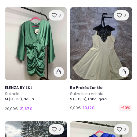
0
0
ELENZA BY L&L
Be Prekės Ženklo
Suknelė
Suknele su neriniu
M (EU: 38), Nauja
S (EU: 36), Labai gera
9,00€
10,12€
-10%
20,00€
21,67€
0
0