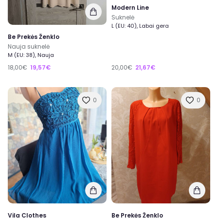
Modern Line
Suknelė
L (EU: 40), Labai gera
Be Prekės Ženklo
Nauja suknelė
M (EU: 38), Nauja
18,00€
19,57€
20,00€
21,67€
0
0
Vila Clothes
Be Prekės Ženklo