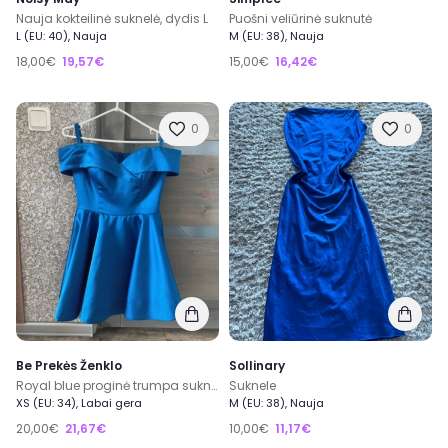
Nauja kokteilinė suknelė, dydis L
Puošni veliūrinė suknutė
L (EU: 40), Nauja
M (EU: 38), Nauja
18,00€
19,57€
15,00€
16,42€
0
0
Be Prekės Ženklo
Sollinary
Royal blue proginė trumpa suknelė atvirais pečiais
Suknele
XS (EU: 34), Labai gera
M (EU: 38), Nauja
20,00€
21,67€
10,00€
11,17€