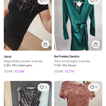
0
0
Lipsy
Be Prekės Ženklo
Elegantiška puošni suknelė
Žalia smaragdo suknelė
S (EU: 36), Labai gera
S (EU: 36), Nauja
31,00€
33,22€
12,00€
13,27€
0
0