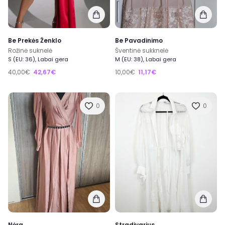
Be Prekės Ženklo
Be Pavadinimo
Rožinė suknelė
Šventinė sukknelė
S (EU: 36), Labai gera
M (EU: 38), Labai gera
40,00€
42,67€
10,00€
11,17€
0
0
Nėra
Stradivarius