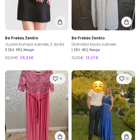
Be Prekės Ženklo
Be Prekės Ženklo
Juoda trumpa suknelė, S dydis
Dramblio kaulo suknelė
S (EU: 36), Nauja
L (EU: 40), Nauja
33,00€
35,32€
12,00€
13,27€
0
0