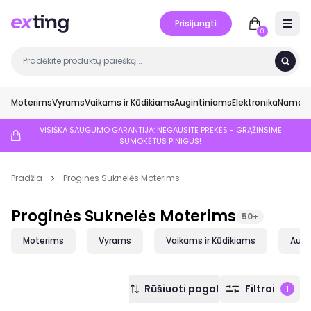
Prisijungti
Open 
0
Moterims
Vyrams
Vaikams ir Kūdikiams
Augintiniams
Elektronika
Namai ir
VISIŠKA SAUGUMO GARANTIJA: NEGAUSITE PREKĖS - GRĄŽINSIME
SUMOKĖTUS PINIGUS!
Pradžia
Proginės Suknelės Moterims
Proginės Suknelės Moterims
50+
Moterims
Vyrams
Vaikams ir Kūdikiams
Augi
Rūšiuoti pagal
Filtrai
1