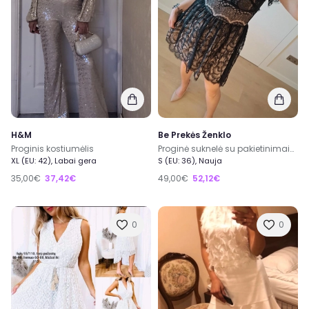
Pirk
ir
Parduok
nebenaudojamas, bei naujas prekes
ir dar užsidirbk, ar gali būti kažkas dar geriau?
Prisijunk prie mūsų ir tapk
ExTing dalimi
!
ExTing bendruomenėje jau 6000+ narių.
Registruotis →
Supratau
H&M
Be Prekės Ženklo
Proginis kostiumėlis
Proginė suknelė su pakietinimais krūtinės srityje
XL (EU: 42), Labai gera
S (EU: 36), Nauja
35,00€
37,42€
49,00€
52,12€
0
0