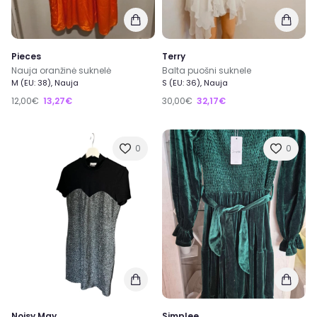
Pieces
Terry
Nauja oranžinė suknelė
Balta puošni suknele
M (EU: 38), Nauja
S (EU: 36), Nauja
12,00€
13,27€
30,00€
32,17€
0
0
Noisy May
Simplee