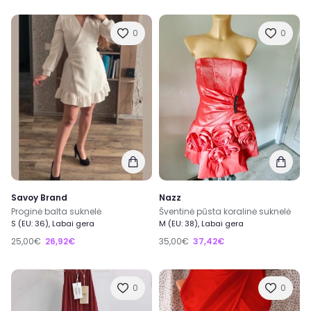
0
0
Savoy Brand
Nazz
Proginė balta suknelė
Šventinė pūsta koralinė suknelė
S (EU: 36), Labai gera
M (EU: 38), Labai gera
25,00€
26,92€
35,00€
37,42€
0
0