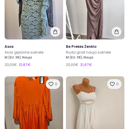
Asos
Be Prekės Ženklo
Asos gipiūrinė suknelė
Ruda graži nauja suknelė
M (EU: 38), Nauja
M (EU: 38), Nauja
20,00€
21,67€
20,00€
21,67€
0
0