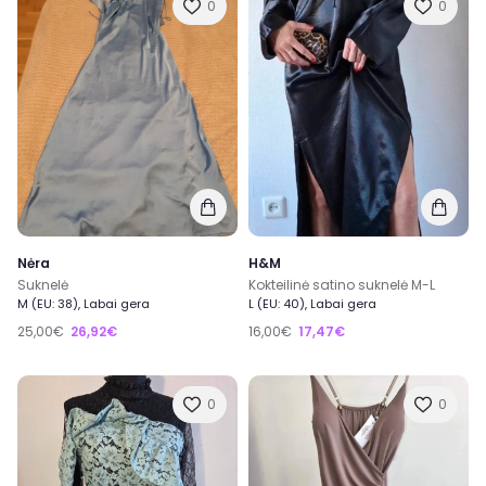
0
0
Nėra
H&M
Suknelė
Kokteilinė satino suknelė M-L
M (EU: 38), Labai gera
L (EU: 40), Labai gera
25,00€
26,92€
16,00€
17,47€
0
0