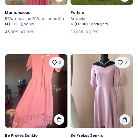
Mamalicious
Purlina
55% medvilnė 20% nailonas Mamalicious nauja ilga rožinė vakarinė ir išleistuvių suknelė dydis M
Suknelė
M (EU: 38), Nauja
M (EU: 38), Labai gera
45,00€
47,92€
30,00€
32,17€
0
0
Be Prekės Ženklo
Be Prekės Ženklo