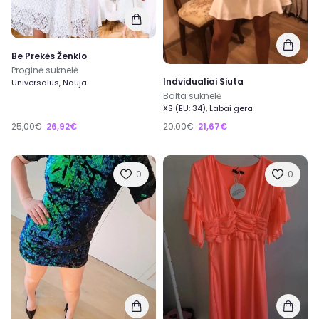
Be Prekės Ženklo
Proginė suknelė
Indvidualiai Siuta
Universalus, Nauja
Balta suknelė
XS (EU: 34), Labai gera
25,00€
26,92€
20,00€
21,67€
0
0