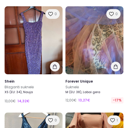
0
0
Shein
Forever Unique
Blizganti suknelė
Suknelė
XS (EU: 34), Nauja
M (EU: 38), Labai gera
12,00€
13,27€
-17%
13,00€
14,32€
0
1