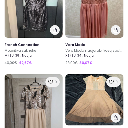
French Connection
Vero Moda
Moteriška suknelre
Vero Moda nauja abrikosų spalvos nėriniuota suknelė dydis XS
M (EU: 38), Nauja
XS (EU: 34), Nauja
40,00€
42,67€
28,00€
30,07€
0
0