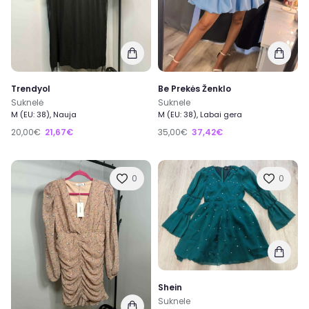
Trendyol
Be Prekės Ženklo
Suknelė
Suknele
M (EU: 38), Nauja
M (EU: 38), Labai gera
20,00€
21,67€
35,00€
37,42€
0
0
Shein
Suknele