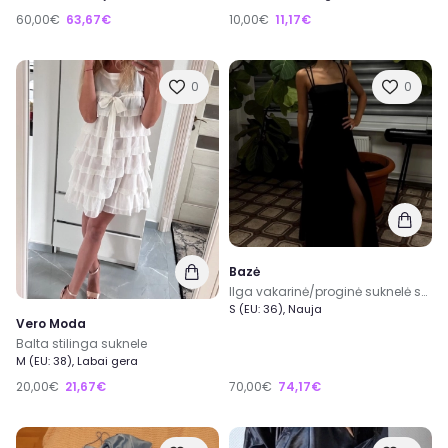
60,00€
63,67€
10,00€
11,17€
0
0
Bazė
Ilga vakarinė/proginė suknelė su atvira varstoma nugara
S (EU: 36), Nauja
Vero Moda
Balta stilinga suknele
M (EU: 38), Labai gera
20,00€
21,67€
70,00€
74,17€