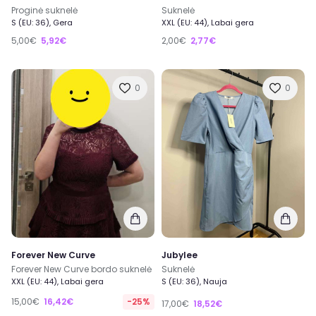
Proginė suknelė
Suknelė
S (EU: 36), Gera
XXL (EU: 44), Labai gera
5,00€
5,92€
2,00€
2,77€
0
0
Forever New Curve
Jubylee
Forever New Curve bordo suknelė
Suknelė
XXL (EU: 44), Labai gera
S (EU: 36), Nauja
15,00€
16,42€
-25%
17,00€
18,52€