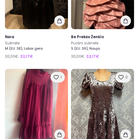
Nėra
Be Prekės Ženklo
Suknelė
Puošni suknele
M (EU: 38), Labai gera
S (EU: 36), Nauja
30,00€
32,17€
30,00€
32,17€
1
0