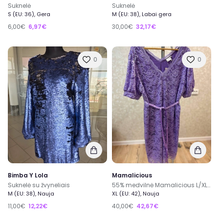
Suknelė
Suknelė
S (EU: 36), Gera
M (EU: 38), Labai gera
6,00€
6,97€
30,00€
32,17€
0
0
Bimba Y Lola
Mamalicious
Suknelė su žvyneliais
55% medvilnė Mamalicious L/XL dydis 48/50 nauja violetinė nėriniuota suknelė su dirželiu
M (EU: 38), Nauja
XL (EU: 42), Nauja
11,00€
12,22€
40,00€
42,67€