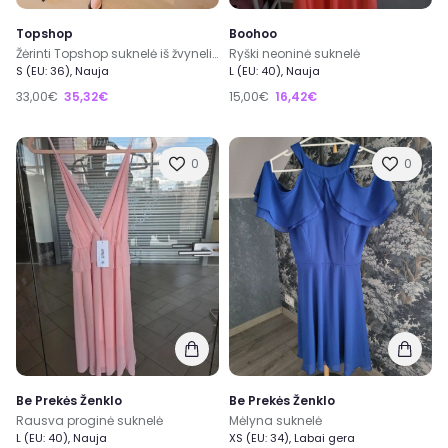
Topshop
Boohoo
Žėrinti Topshop suknelė iš žvynelių, S dydis
Ryški neoninė suknelė
S (EU: 36), Nauja
L (EU: 40), Nauja
33,00€
35,32€
15,00€
16,42€
0
0
Be Prekės Ženklo
Be Prekės Ženklo
Rausva proginė suknelė
Mėlyna suknelė
L (EU: 40), Nauja
XS (EU: 34), Labai gera