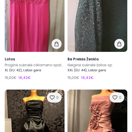
Lotos
Be Prekės Ženklo
Proginė suknelė ciklameno spalvos
Išeiginė suknelė žalios sp.
XL (EU: 42), Labai gera
XXL (EU: 44), Labai gera
15,00€
16,42€
15,00€
16,42€
0
0