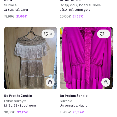
Suknele
Dviejų dalių balta suknelė
XL (EU: 42), Gera
L (EU: 40), Labai gera
19,99€
21,66€
20,00€
21,67€
0
0
Be Prekės Ženklo
Be Prekės Ženklo
Faina suknytė
Suknelė
M (EU: 38), Labai gera
Universalus, Nauja
30,00€
32,17€
25,00€
26,92€