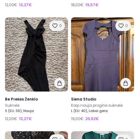
12,00€
13,27€
18,00€
19,57€
0
0
Be Prekės Ženklo
Siena Studio
Suknelė
Kaip nauja proginė suknele
S (EU: 36), Nauja
L (EU: 40), Labai gera
12,00€
13,27€
19,00€
20,62€