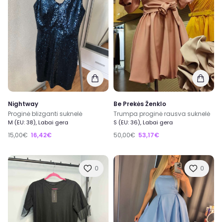
Nightway
Be Prekės Ženklo
Proginė blizganti suknelė
Trumpa proginė rausva suknelė
M (EU: 38), Labai gera
S (EU: 36), Labai gera
15,00€
16,42€
50,00€
53,17€
0
0