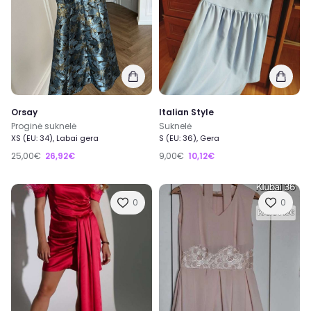
Orsay
Italian Style
Proginė suknelė
Suknelė
XS (EU: 34), Labai gera
S (EU: 36), Gera
25,00€
26,92€
9,00€
10,12€
0
0