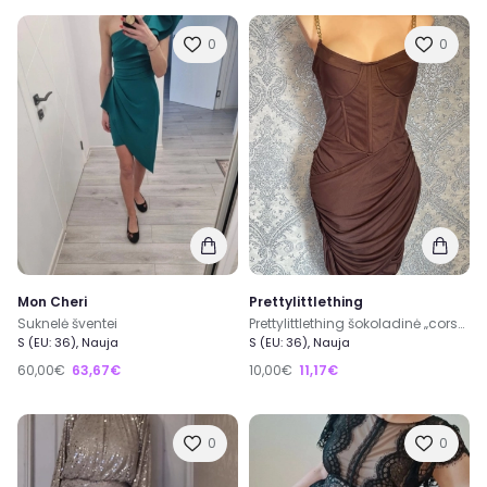
0
0
Mon Cheri
Prettylittlething
Suknelė šventei
Prettylittlething šokoladinė „corset style“ suknelė
S (EU: 36), Nauja
S (EU: 36), Nauja
Sveiki atvykę į
Ex
Ting! 🎉✨
60,00€
63,67€
10,00€
11,17€
Tai tarpusavio naudotų ir naujų daiktų dalinimosi
platforma, suteikianti galimybę naudotas ir naujas
0
0
prekes įsigyti už geriausią kainą rinkoje, bei sutaupyti.