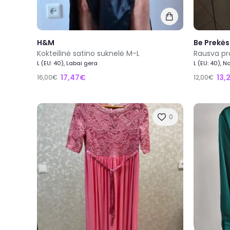
H&M
Be Prekės
Kokteilinė satino suknelė M-L
Rausva pr
L (EU: 40), Labai gera
L (EU: 40), N
17,47€
13,
16,00€
12,00€
0