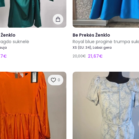
 Ženklo
Be Prekės Ženklo
ragdo suknelė
Nauja
XS (EU: 34), Labai gera
27€
21,67€
20,00€
0