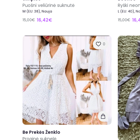
Puošni veliūrinė suknutė
Ryški neo
M (EU: 38), Nauja
L (EU: 40), N
16,42€
16,
15,00€
15,00€
0
Be Prekės Ženklo
Proginė suknelė