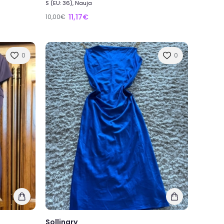
S (EU: 36), Nauja
11,17€
10,00€
0
0
Sollinary