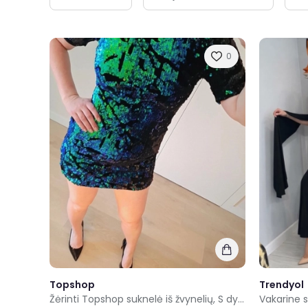
0
Topshop
Trendyol
Žėrinti Topshop suknelė iš žvynelių, S dydis
Vakarine 