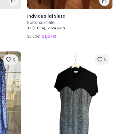
Indvidualiai Siuta
Balta suknelė
XS (EU: 34), Labai gera
21,67€
20,00€
0
0