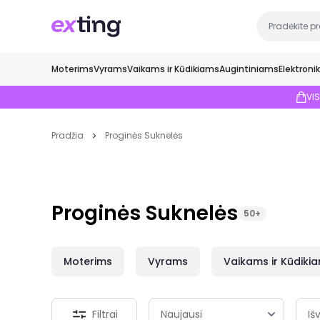
Moterims
Vyrams
Vaikams ir Kūdikiams
Augintiniams
Elektroni
VI
Pradžia
Proginės Suknelės
Proginės Suknelės
50+
Moterims
Vyrams
Vaikams ir Kūdiki
Filtrai
Išv