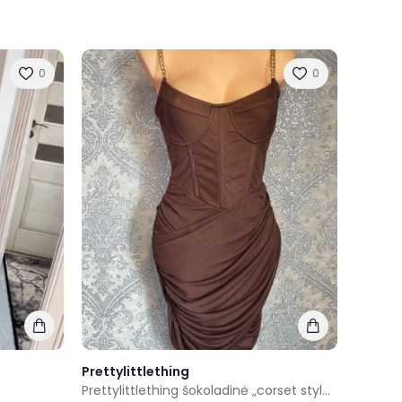
0
0
Prettylittlething
Prettylittlething šokoladinė „corset style“ suknelė