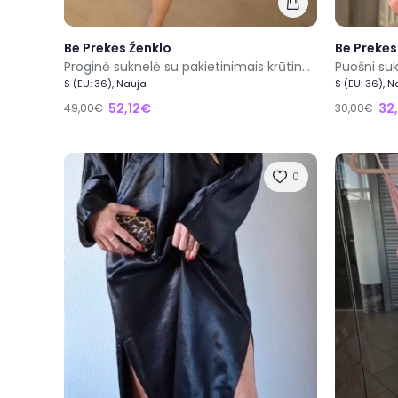
Be Prekės Ženklo
Be Prekės
Proginė suknelė su pakietinimais krūtinės srityje
Puošni su
S (EU: 36), Nauja
S (EU: 36), 
52,12€
32
49,00€
30,00€
0