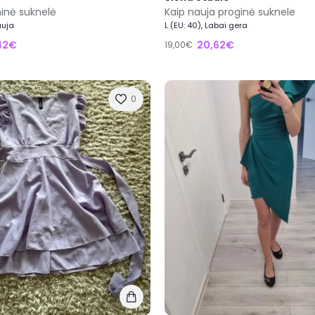
ninė suknelė
Kaip nauja proginė suknele
auja
L (EU: 40), Labai gera
42€
20,62€
19,00€
0