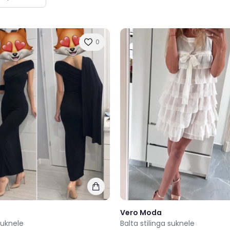
0
Vero Moda
suknele
Balta stilinga suknele