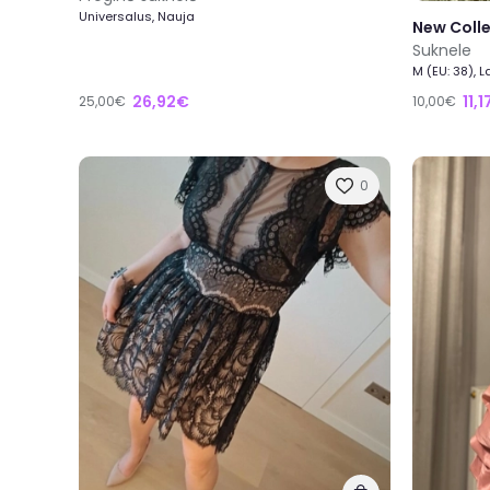
Universalus, Nauja
New Coll
Suknele
M (EU: 38), 
26,92€
11,
25,00€
10,00€
0