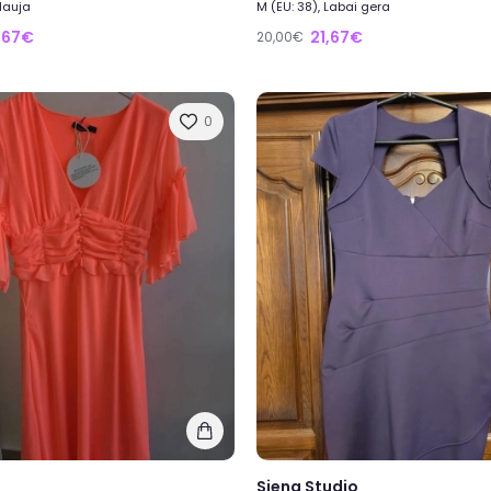
 Nauja
M (EU: 38), Labai gera
,67€
21,67€
20,00€
0
Siena Studio