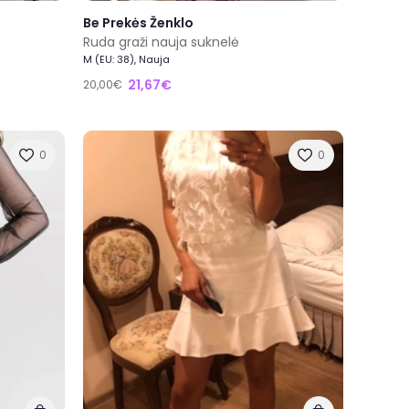
Be Prekės Ženklo
Ruda graži nauja suknelė
M (EU: 38), Nauja
21,67€
20,00€
0
0