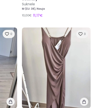
Suknele
M (EU: 38), Nauja
11,17€
10,00€
0
0