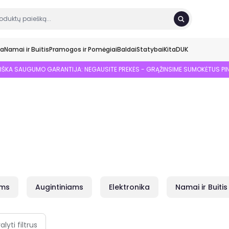
ka
Namai ir Buitis
Pramogos ir Pomėgiai
Baldai
Statybai
Kita
DUK
SIŠKA SAUGUMO GARANTIJA: NEGAUSITE PREKĖS - GRĄŽINSIME SUMOKĖTUS PI
ams
Augintiniams
Elektronika
Namai ir Buitis
alyti filtrus