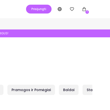
Prisijungti
0
NIGUS!
Pramogos ir Pomėgiai
Baldai
Statybai