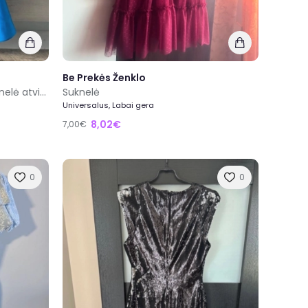
Be Prekės Ženklo
Royal blue proginė trumpa suknelė atvirais pečiais
Suknelė
Universalus, Labai gera
8,02€
7,00€
0
0