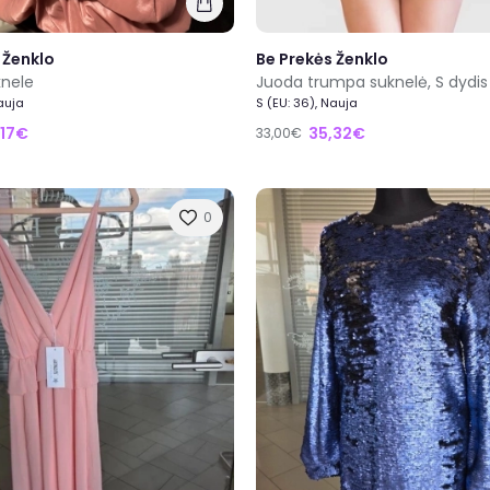
 Ženklo
Be Prekės Ženklo
knele
Juoda trumpa suknelė, S dydis
Nauja
S (EU: 36), Nauja
,17€
35,32€
33,00€
0