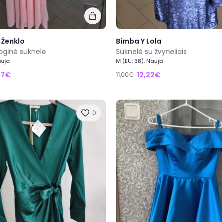
 Ženklo
Bimba Y Lola
oginė suknelė
Suknelė su žvyneliais
auja
M (EU: 38), Nauja
27€
12,22€
11,00€
0