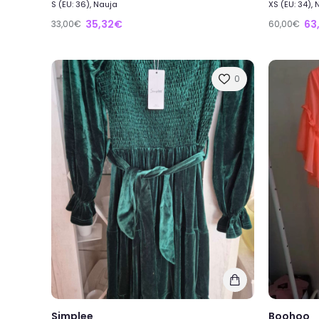
S (EU: 36), Nauja
XS (EU: 34),
35,32€
63
33,00€
60,00€
0
Simplee
Boohoo