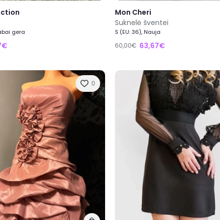
ection
Mon Cheri
Suknelė šventei
Labai gera
S (EU: 36), Nauja
17€
63,67€
60,00€
0