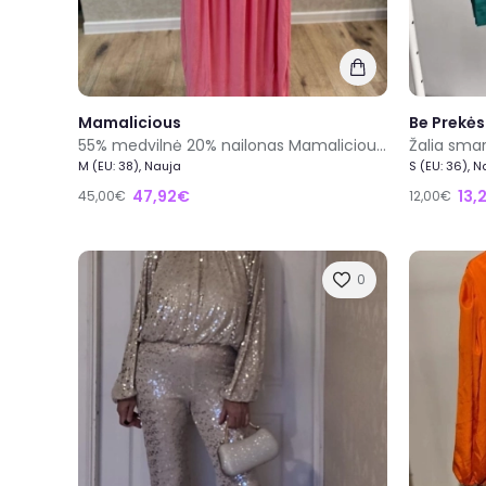
Mamalicious
Be Prekės
55% medvilnė 20% nailonas Mamalicious nauja ilga rožinė vakarinė ir išleistuvių suknelė dydis M
Žalia sma
M (EU: 38), Nauja
S (EU: 36), 
47,92€
13,
45,00€
12,00€
0