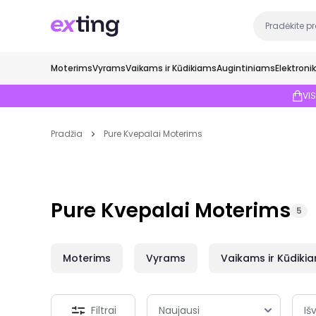
Moterims
Vyrams
Vaikams ir Kūdikiams
Augintiniams
Elektroni
VI
Pradžia
Pure Kvepalai Moterims
Pure Kvepalai Moterims
5
Moterims
Vyrams
Vaikams ir Kūdiki
Filtrai
Išv