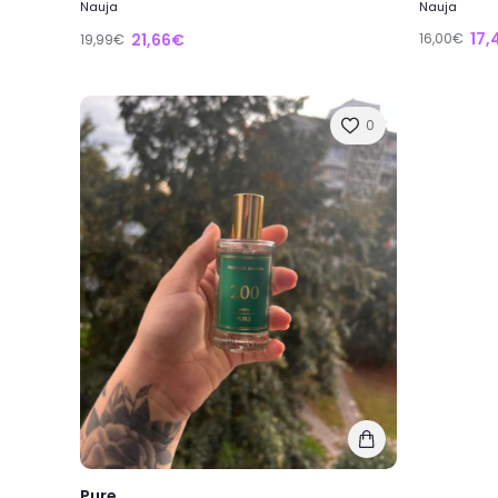
Nauja
Nauja
17,
21,66€
16,00€
19,99€
0
Pure