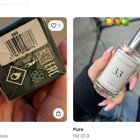
0
Pure
isex
FM 33🍋