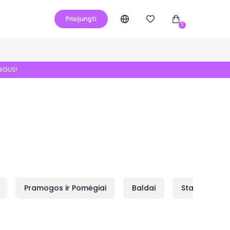
Prisijungti
0
NIGUS!
Pramogos ir Pomėgiai
Baldai
Statybai