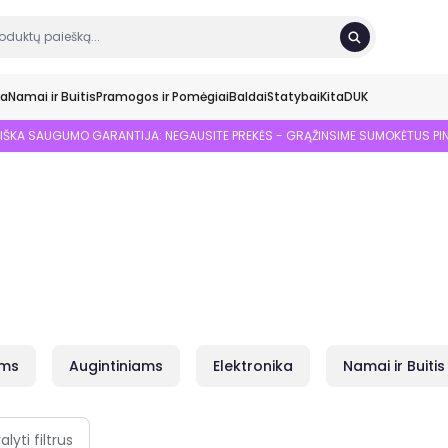
ka
Namai ir Buitis
Pramogos ir Pomėgiai
Baldai
Statybai
Kita
DUK
SIŠKA SAUGUMO GARANTIJA: NEGAUSITE PREKĖS - GRĄŽINSIME SUMOKĖTUS PI
ams
Augintiniams
Elektronika
Namai ir Buitis
alyti filtrus