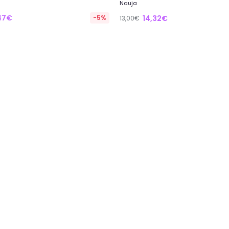
Nauja
47€
-5%
14,32€
13,00€