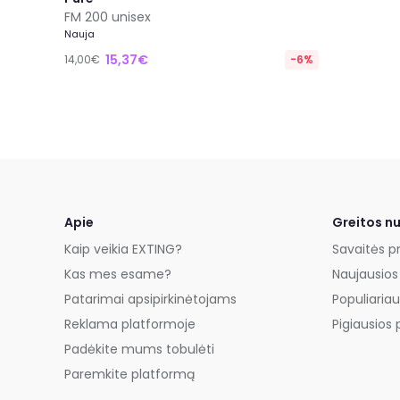
FM 200 unisex
Nauja
15,37€
14,00€
-6%
Apie
Greitos n
Kaip veikia EXTING?
Savaitės p
Kas mes esame?
Naujausios
Patarimai apsipirkinėtojams
Populiariau
Reklama platformoje
Pigiausios 
Padėkite mums tobulėti
Paremkite platformą