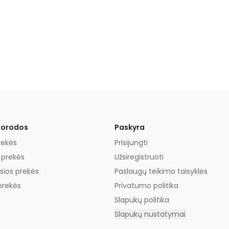
uorodos
Paskyra
rekės
Prisijungti
 prekės
Užsiregistruoti
sios prekės
Paslaugų teikimo taisyklės
prekės
Privatumo politika
Slapukų politika
Slapukų nustatymai