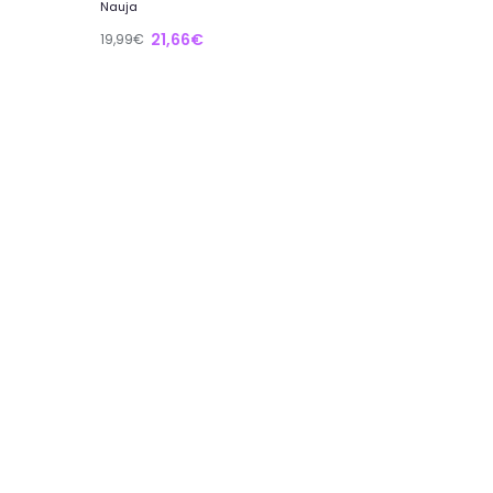
Nauja
21,66€
19,99€