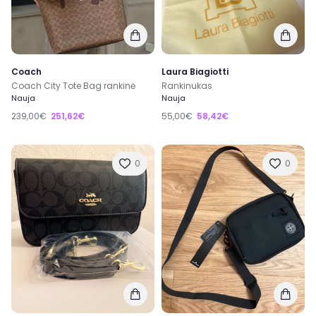
Coach
Laura Biagiotti
Coach City Tote Bag rankinė
Rankinukas
Nauja
Nauja
239,00€
251,62€
55,00€
58,42€
0
0