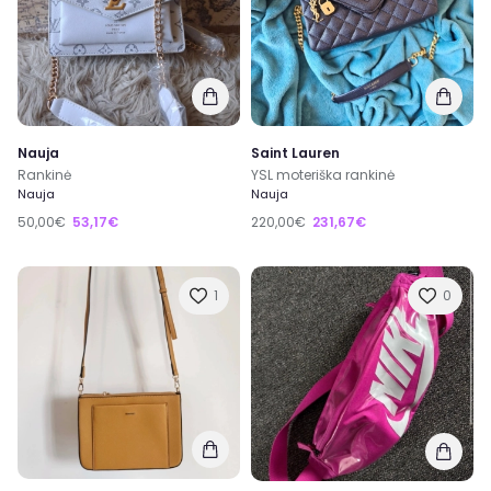
Nauja
Saint Lauren
Rankinė
YSL moteriška rankinė
Nauja
Nauja
50,00€
53,17€
220,00€
231,67€
1
0