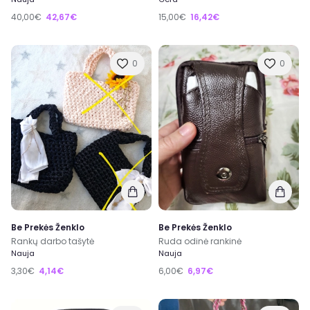
40,00€
42,67€
15,00€
16,42€
0
0
Be Prekės Ženklo
Be Prekės Ženklo
Rankų darbo tašytė
Ruda odinė rankinė
Nauja
Nauja
3,30€
4,14€
6,00€
6,97€