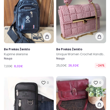
Be Prekės Ženklo
Be Prekės Ženklo
Kuprinė skersinė
Unique Women Crochet Handbag
Nauja
Nauja
25,00€
26,92€
-24%
7,00€
8,02€
0
0