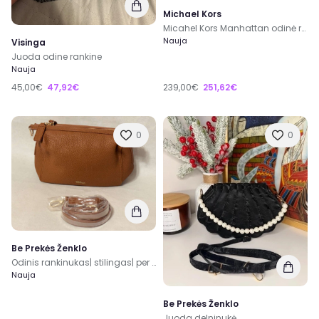
Michael Kors
Micahel Kors Manhattan odinė rankinė
Nauja
Visinga
Juoda odine rankine
Nauja
45,00€
47,92€
239,00€
251,62€
0
0
Be Prekės Ženklo
Odinis rankinukas| stilingas| per petį|moterims| merginoms
Nauja
Be Prekės Ženklo
Juoda delninukė