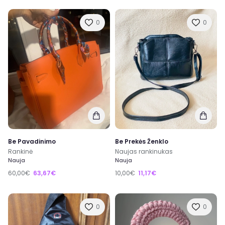
0
0
Be Pavadinimo
Be Prekės Ženklo
Rankinė
Naujas rankinukas
Nauja
Nauja
60,00€
63,67€
10,00€
11,17€
0
0