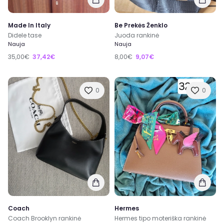
Made In Italy
Be Prekės Ženklo
Didele tase
Juoda rankinė
Nauja
Nauja
35,00€
37,42€
8,00€
9,07€
0
0
Coach
Hermes
Coach Brooklyn rankinė
Hermes tipo moteriška rankinė