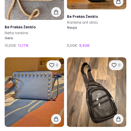
Be Prekės Ženklo
Rankinė ant diržo
Be Prekės Ženklo
Nauja
Nerta rankinė
Gera
10,00€
11,17€
5,00€
5,92€
0
0