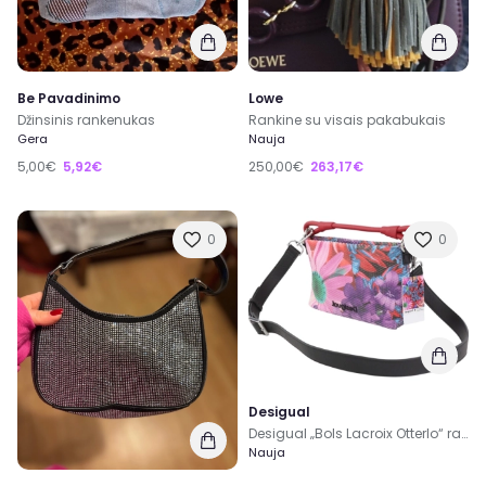
Be Pavadinimo
Lowe
Džinsinis rankenukas
Rankine su visais pakabukais
Gera
Nauja
5,00€
5,92€
250,00€
263,17€
0
0
Desigual
Desigual „Bols Lacroix Otterlo“ rankinė
Nauja