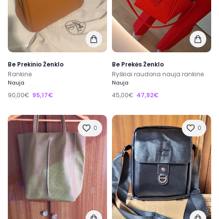
Be Prekinio Ženklo
Be Prekės Ženklo
Rankinė
Ryškiai raudona nauja rankinė
Nauja
Nauja
90,00€
95,17€
45,00€
47,92€
0
0