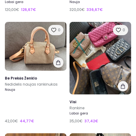
Labai gera
Nauja
120,00€
126,67€
320,00€
336,67€
0
0
Be Prekės Ženklo
Nedidelis naujas rankinukas
Nauja
Visi
Rankine
Labai gera
42,00€
44,77€
35,00€
37,42€