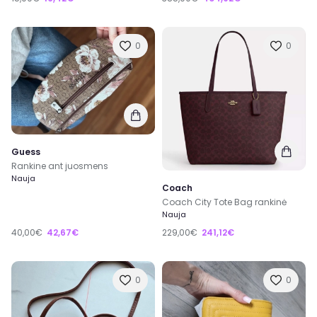
0
0
Guess
Rankine ant juosmens
Nauja
Coach
Coach City Tote Bag rankinė
Nauja
40,00€
42,67€
229,00€
241,12€
0
0