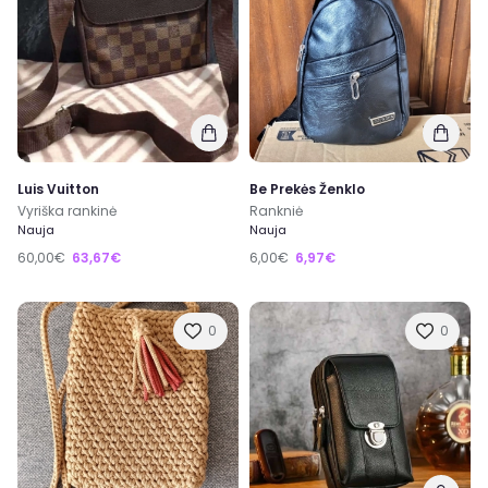
Luis Vuitton
Be Prekės Ženklo
Vyriška rankinė
Rankniė
Nauja
Nauja
60,00€
63,67€
6,00€
6,97€
0
0