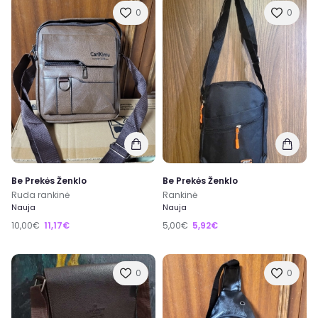
0
0
Be Prekės Ženklo
Be Prekės Ženklo
Ruda rankinė
Rankinė
Nauja
Nauja
10,00€
11,17€
5,00€
5,92€
0
0