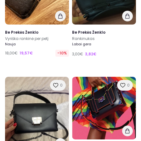
Be Prekės Ženklo
Be Prekės Ženklo
Vyriška rankinė per petį
Rankinukas
Nauja
Labai gera
18,00€
19,57€
-10%
3,00€
3,82€
0
0