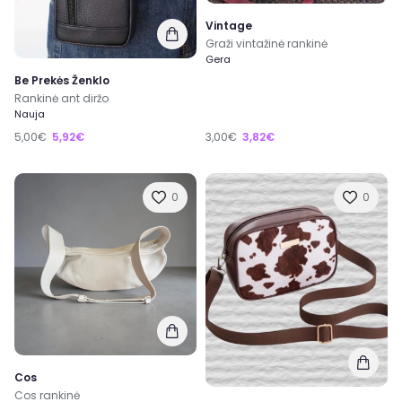
Vintage
Graži vintažinė rankinė
Gera
Be Prekės Ženklo
Rankinė ant diržo
Nauja
5,00€
5,92€
3,00€
3,82€
0
0
Cos
Cos rankinė