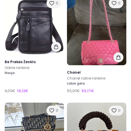
0
0
Be Prekės Ženklo
Odinė rankinė
Chanel
Nauja
Chanel rožine rankine
Labai gera
9,00€
10,12€
50,00€
53,17€
0
0