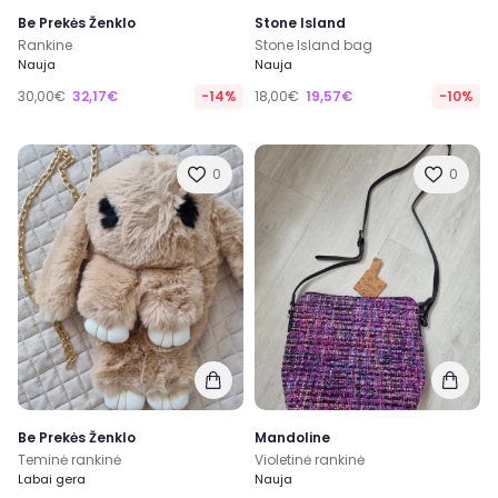
Be Prekės Ženklo
Stone Island
Rankine
Stone Island bag
Nauja
Nauja
30,00€
32,17€
-14%
18,00€
19,57€
-10%
0
0
Be Prekės Ženklo
Mandoline
Teminė rankinė
Violetinė rankinė
Labai gera
Nauja