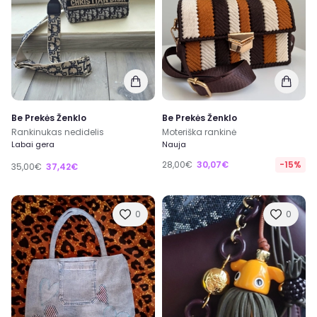
Be Prekės Ženklo
Be Prekės Ženklo
Rankinukas nedidelis
Moteriška rankinė
Labai gera
Nauja
28,00€
30,07€
-15%
35,00€
37,42€
0
0