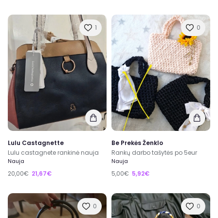
1
0
Lulu Castagnette
Be Prekės Ženklo
Lulu castagnete rankinė nauja
Rankų darbo tašytės po 5eur
Nauja
Nauja
20,00€
21,67€
5,00€
5,92€
0
0