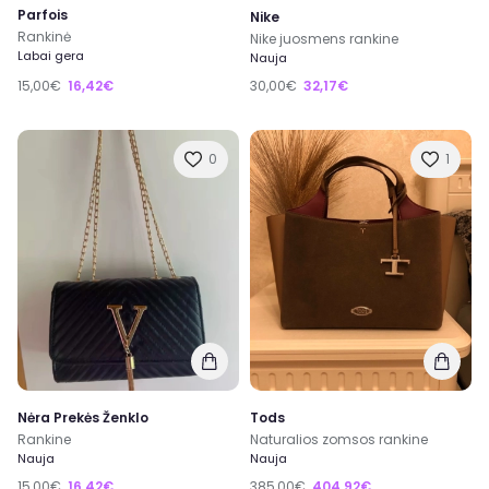
Parfois
Nike
Rankinė
Nike juosmens rankine
Labai gera
Nauja
15,00€
16,42€
30,00€
32,17€
0
1
Nėra Prekės Ženklo
Tods
Rankine
Naturalios zomsos rankine
Nauja
Nauja
15,00€
16,42€
385,00€
404,92€