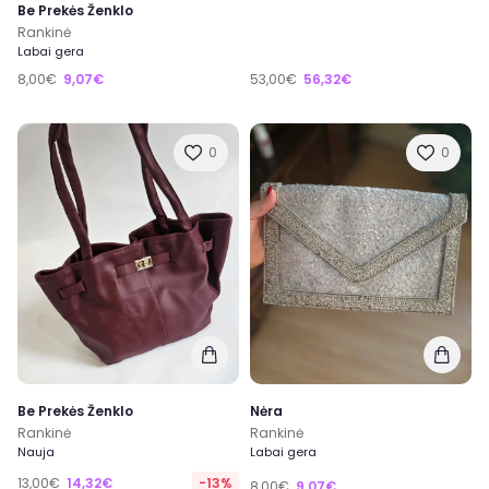
Be Prekės Ženklo
Rankinė
Labai gera
8,00€
9,07€
53,00€
56,32€
0
0
Be Prekės Ženklo
Nėra
Rankinė
Rankinė
Nauja
Labai gera
13,00€
14,32€
-13%
8,00€
9,07€