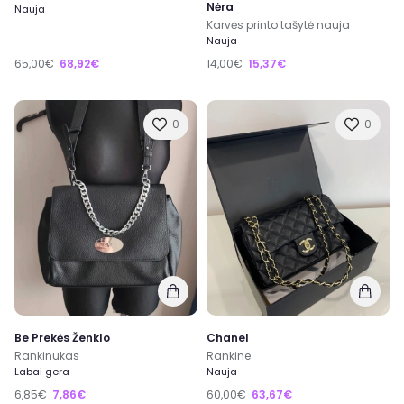
Nėra
Nauja
Karvės printo tašytė nauja
Nauja
65,00€
68,92€
14,00€
15,37€
0
0
Be Prekės Ženklo
Chanel
Rankinukas
Rankine
Labai gera
Nauja
6,85€
7,86€
60,00€
63,67€