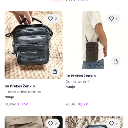
0
0
Be Prekės Ženklo
Odinė rankinė
Be Prekės Ženklo
Nauja
Juoda odinė rankinė
Nauja
10,00€
11,17€
9,00€
10,12€
0
0