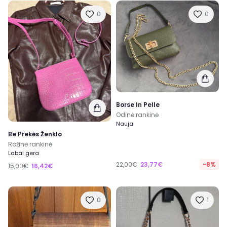
0
0
Borse In Pelle
Odinė rankinė
Nauja
Be Prekės Ženklo
Rožinė rankinė
Labai gera
22,00€
23,77€
-8%
15,00€
16,42€
0
1