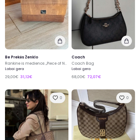
Be Prekės Ženklo
Coach
Rankine is medienos „Piece of Nature“
Coach Bag
Labai gera
Labai gera
29,00€
31,12€
68,00€
72,07€
0
0