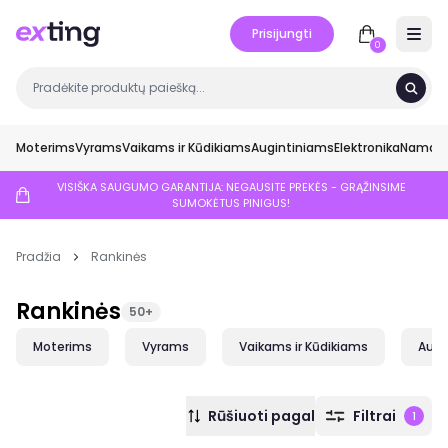
Prisijungti
Open 
0
Moterims
Vyrams
Vaikams ir Kūdikiams
Augintiniams
Elektronika
Namai ir
VISIŠKA SAUGUMO GARANTIJA: NEGAUSITE PREKĖS - GRĄŽINSIME
SUMOKĖTUS PINIGUS!
Pradžia
Rankinės
Rankinės
50+
Moterims
Vyrams
Vaikams ir Kūdikiams
Augi
Rūšiuoti pagal
Filtrai
1