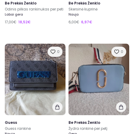
Be Prekės Ženklo
Be Prekės Ženklo
Odinis pilkas rankinukas per peti
Skersinė kuprinė
Labai gera
Nauja
17,00€
18,52€
6,00€
6,97€
0
0
Guess
Be Prekės Ženklo
Guess rankinė
Žydra rankinė per petį
Nauja
Gera