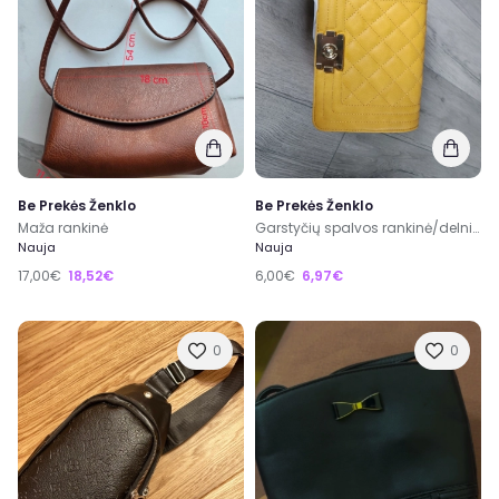
Be Prekės Ženklo
Be Prekės Ženklo
Maža rankinė
Garstyčių spalvos rankinė/delninė su ilgu dirželiu
Nauja
Nauja
17,00€
18,52€
6,00€
6,97€
0
0