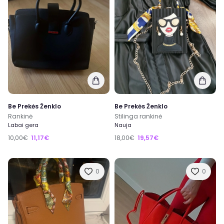
Be Prekės Ženklo
Be Prekės Ženklo
Rankinė
Stilinga rankinė
Labai gera
Nauja
10,00€
11,17€
18,00€
19,57€
0
0