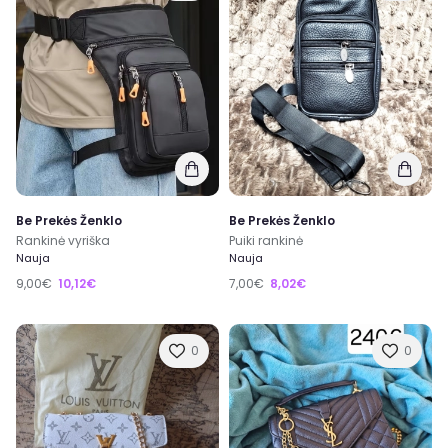
Be Prekės Ženklo
Be Prekės Ženklo
Rankinė vyriška
Puiki rankinė
Nauja
Nauja
9,00€
10,12€
7,00€
8,02€
0
0