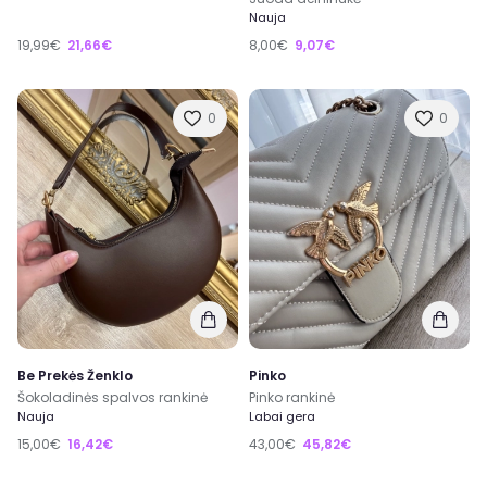
Nauja
19,99€
21,66€
8,00€
9,07€
0
0
Be Prekės Ženklo
Pinko
Šokoladinės spalvos rankinė
Pinko rankinė
Nauja
Labai gera
15,00€
16,42€
43,00€
45,82€