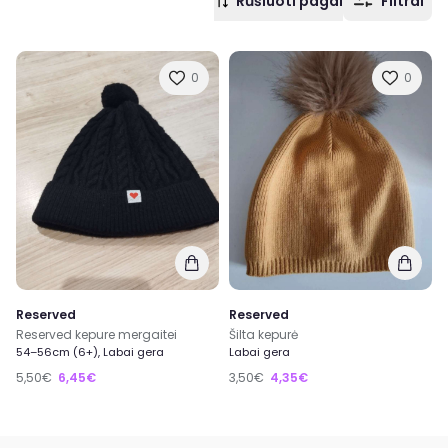
Rūšiuoti pagal
Filtrai
0
0
Reserved
Reserved
Reserved kepure mergaitei
Šilta kepurė
54–56cm (6+), Labai gera
Labai gera
5,50€
6,45€
3,50€
4,35€