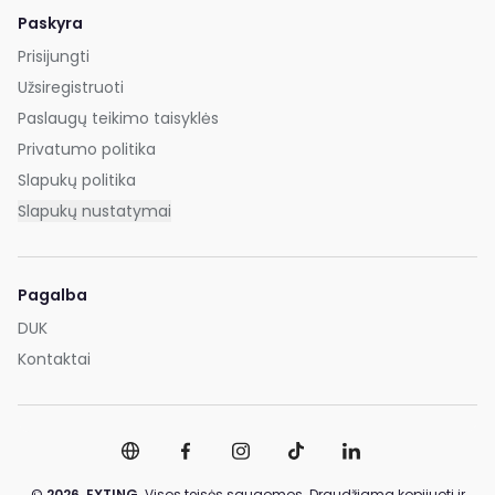
Paskyra
Prisijungti
Užsiregistruoti
Paslaugų teikimo taisyklės
Privatumo politika
Slapukų politika
Slapukų nustatymai
Pagalba
DUK
Kontaktai
©
2026,
EXTING.
Visos teisės saugomos. Draudžiama kopijuoti ir