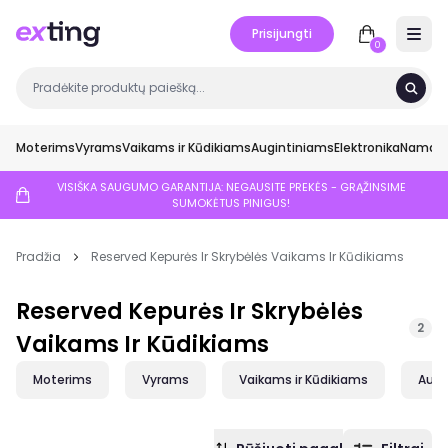
Prisijungti
Open 
0
Moterims
Vyrams
Vaikams ir Kūdikiams
Augintiniams
Elektronika
Namai ir
VISIŠKA SAUGUMO GARANTIJA: NEGAUSITE PREKĖS - GRĄŽINSIME
SUMOKĖTUS PINIGUS!
Pradžia
Reserved Kepurės Ir Skrybėlės Vaikams Ir Kūdikiams
Reserved Kepurės Ir Skrybėlės
2
Vaikams Ir Kūdikiams
Moterims
Vyrams
Vaikams ir Kūdikiams
Augi