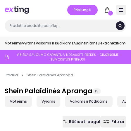
Prisijungti
Open 
0
Moterims
Vyrams
Vaikams ir Kūdikiams
Augintiniams
Elektronika
Namai ir
VISIŠKA SAUGUMO GARANTIJA: NEGAUSITE PREKĖS - GRĄŽINSIME
SUMOKĖTUS PINIGUS!
Pradžia
Shein Palaidinės Apranga
Shein Palaidinės Apranga
19
Moterims
Vyrams
Vaikams ir Kūdikiams
Augi
Rūšiuoti pagal
Filtrai