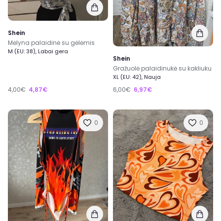
Shein
Mėlyna palaidinė su gėlėmis
M (EU: 38), Labai gera
Shein
Gražuolė palaidinukė su kakliuku
XL (EU: 42), Nauja
4,00€
4,87€
6,00€
6,97€
0
0