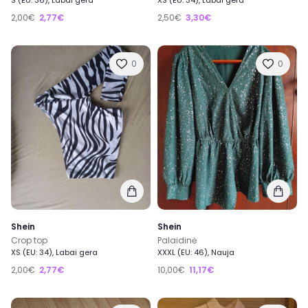
S (EU: 36), Labai gera
XS (EU: 34), Labai gera
2,00€
2,77€
2,50€
3,30€
0
0
Shein
Shein
Crop top
Palaidinė
XS (EU: 34), Labai gera
XXXL (EU: 46), Nauja
2,00€
2,77€
10,00€
11,17€