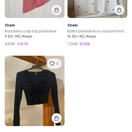
Shein
Shein
Raudona crop top palaidinė
Balta palaidinė su raudonomis širdutemis
S (EU: 36), Nauja
XL (EU: 42), Nauja
4,00€
4,87€
7,00€
8,02€
0