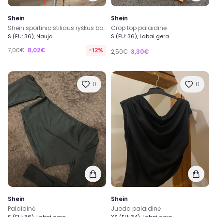
Shein
Shein
Shein sportinio stiliaus ryškus bodis su iškirpimais šonuose ir ugnies raštu S dydis
Crop top palaidinė
S (EU: 36), Nauja
S (EU: 36), Labai gera
7,00€
8,02€
-12%
2,50€
3,30€
0
0
Shein
Shein
Palaidinė
Juoda palaidinė