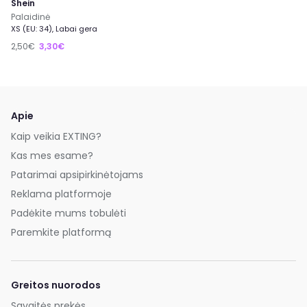
Shein
Palaidinė
XS (EU: 34), Labai gera
2,50€
3,30€
Apie
Kaip veikia EXTING?
Kas mes esame?
Patarimai apsipirkinėtojams
Reklama platformoje
Padėkite mums tobulėti
Paremkite platformą
Greitos nuorodos
Savaitės prekės