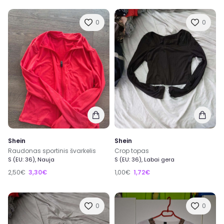
0
0
Shein
Shein
Raudonas sportinis švarkelis
Crop topas
S (EU: 36), Nauja
S (EU: 36), Labai gera
2,50€
3,30€
1,00€
1,72€
0
0