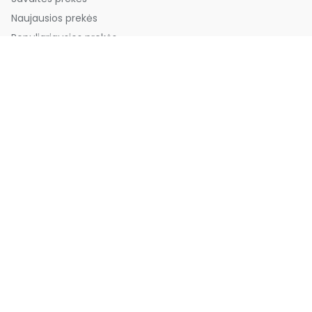
Naujausios prekės
Populiariausios prekės
Pigiausios prekės
Paskyra
Prisijungti
Užsiregistruoti
Paslaugų teikimo taisyklės
Privatumo politika
Slapukų politika
Slapukų nustatymai
Pagalba
DUK