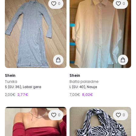
0
0
Shein
Shein
Tunika
Balta palaidinė
S (EU: 36), Labai gera
L (EU: 40), Nauja
2,00€
2,77€
7,00€
8,02€
0
0