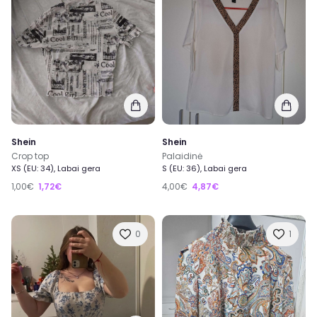
Shein
Shein
Crop top
Palaidinė
XS (EU: 34), Labai gera
S (EU: 36), Labai gera
1,00€
1,72€
4,00€
4,87€
0
1