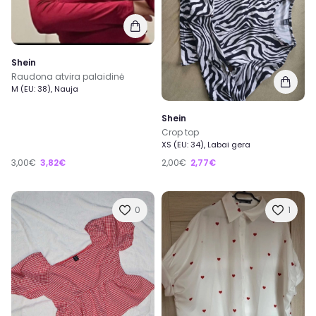
Shein
Raudona atvira palaidinė
M (EU: 38), Nauja
Shein
Crop top
XS (EU: 34), Labai gera
3,00€
3,82€
2,00€
2,77€
0
1