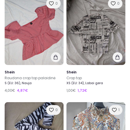
0
0
Shein
Shein
Raudona crop top palaidinė
Crop top
S (EU: 36), Nauja
XS (EU: 34), Labai gera
4,00€
4,87€
1,00€
1,72€
0
1