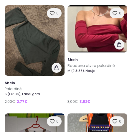
0
0
Shein
Raudona atvira palaidinė
M (EU: 38), Nauja
Shein
Palaidinė
S (EU: 36), Labai gera
2,00€
2,77€
3,00€
3,82€
0
0