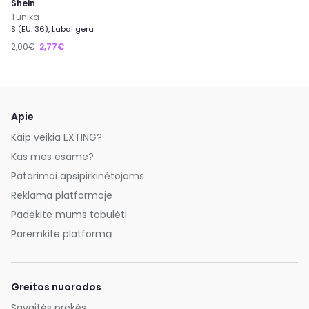
Shein
Tunika
S (EU: 36), Labai gera
2,00€
2,77€
Apie
Kaip veikia EXTING?
Kas mes esame?
Patarimai apsipirkinėtojams
Reklama platformoje
Padėkite mums tobulėti
Paremkite platformą
Greitos nuorodos
Savaitės prekės