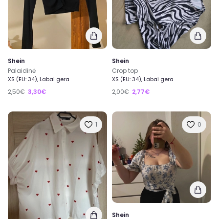
Shein
Shein
Palaidinė
Crop top
XS (EU: 34), Labai gera
XS (EU: 34), Labai gera
2,50€
3,30€
2,00€
2,77€
1
0
Shein