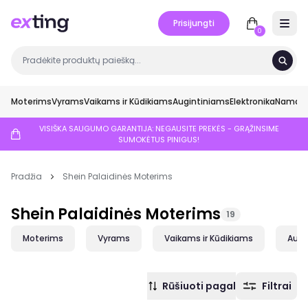
Prisijungti
Open 
0
Moterims
Vyrams
Vaikams ir Kūdikiams
Augintiniams
Elektronika
Namai ir
VISIŠKA SAUGUMO GARANTIJA: NEGAUSITE PREKĖS - GRĄŽINSIME
SUMOKĖTUS PINIGUS!
Pradžia
Shein Palaidinės Moterims
Shein Palaidinės Moterims
19
Moterims
Vyrams
Vaikams ir Kūdikiams
Augi
Rūšiuoti pagal
Filtrai