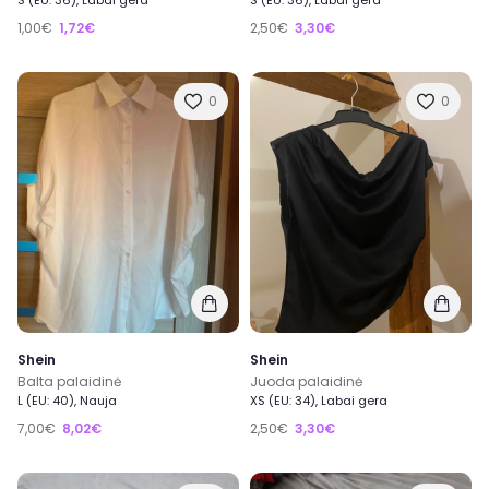
S (EU: 36), Labai gera
S (EU: 36), Labai gera
1,00€
1,72€
2,50€
3,30€
0
0
Shein
Shein
Balta palaidinė
Juoda palaidinė
L (EU: 40), Nauja
XS (EU: 34), Labai gera
7,00€
8,02€
2,50€
3,30€