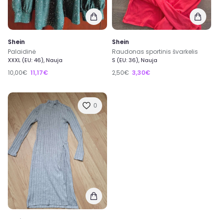
Shein
Shein
Palaidinė
Raudonas sportinis švarkelis
XXXL (EU: 46), Nauja
S (EU: 36), Nauja
10,00€
11,17€
2,50€
3,30€
0