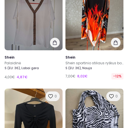
Shein
Shein
Palaidinė
Shein sportinio stiliaus ryškus bodis su iškirpimais šonuose ir ugnies raštu S dydis
S (EU: 36), Labai gera
S (EU: 36), Nauja
7,00€
8,02€
-12%
4,00€
4,87€
0
0