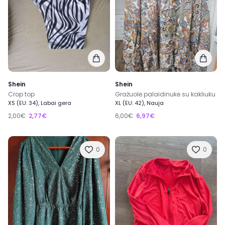
Shein
Shein
Crop top
Gražuolė palaidinukė su kakliuku
XS (EU: 34), Labai gera
XL (EU: 42), Nauja
2,00€
2,77€
6,00€
6,97€
0
0