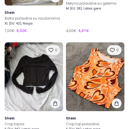
Mėlyna palaidinė su gėlėmis
M (EU: 38), Labai gera
Shein
Balta palaidinė su raudonomis širdutemis
XL (EU: 42), Nauja
7,00€
8,02€
4,00€
4,87€
0
0
Shein
Shein
Crop topas
Crop top palaidinė