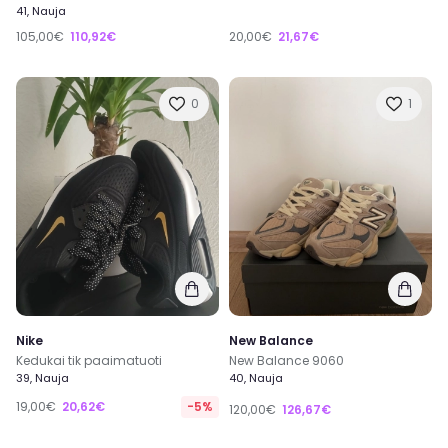
41, Nauja
105,00€
110,92€
20,00€
21,67€
0
1
Nike
New Balance
Kedukai tik paaimatuoti
New Balance 9060
39, Nauja
40, Nauja
19,00€
20,62€
-5%
120,00€
126,67€