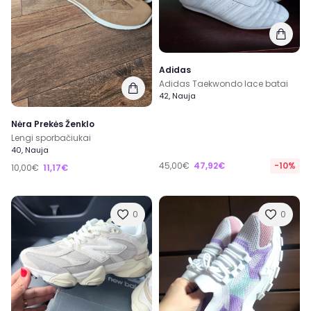
Adidas
Adidas Taekwondo lace batai
42, Nauja
Nėra Prekės Ženklo
Lengi sporbačiukai
40, Nauja
45,00€
47,92€
-10%
10,00€
11,17€
0
0