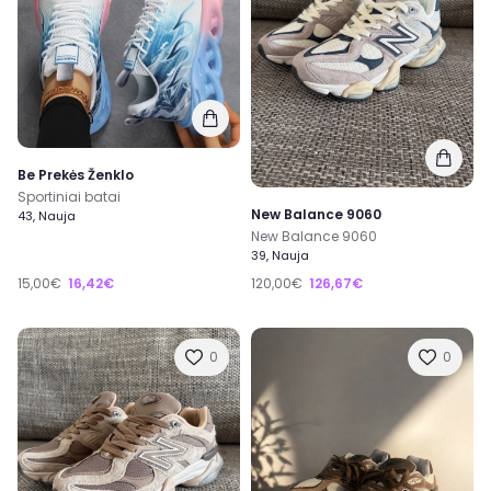
Be Prekės Ženklo
Sportiniai batai
New Balance 9060
43, Nauja
New Balance 9060
39, Nauja
15,00€
16,42€
120,00€
126,67€
0
0