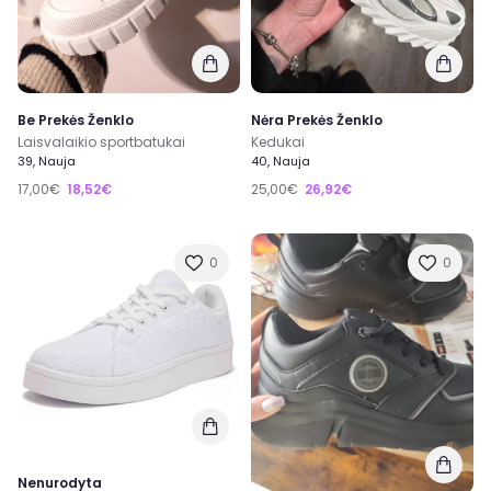
Be Prekės Ženklo
Nėra Prekės Ženklo
Laisvalaikio sportbatukai
Kedukai
39, Nauja
40, Nauja
17,00€
18,52€
25,00€
26,92€
0
0
Nenurodyta