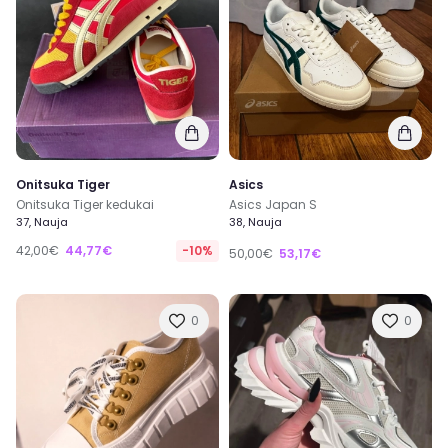
Onitsuka Tiger
Asics
Onitsuka Tiger kedukai
Asics Japan S
37, Nauja
38, Nauja
42,00€
44,77€
-10%
50,00€
53,17€
0
0