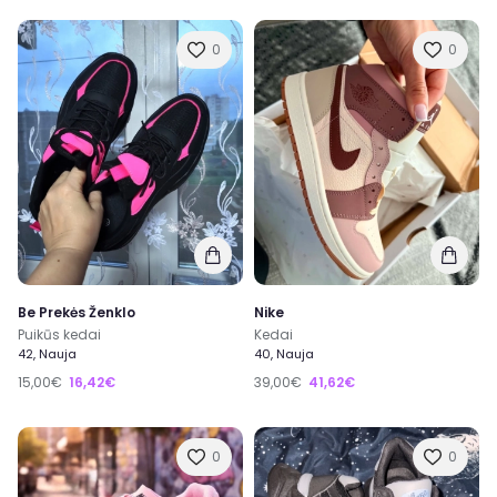
0
0
Be Prekės Ženklo
Nike
Puikūs kedai
Kedai
42, Nauja
40, Nauja
15,00€
16,42€
39,00€
41,62€
0
0