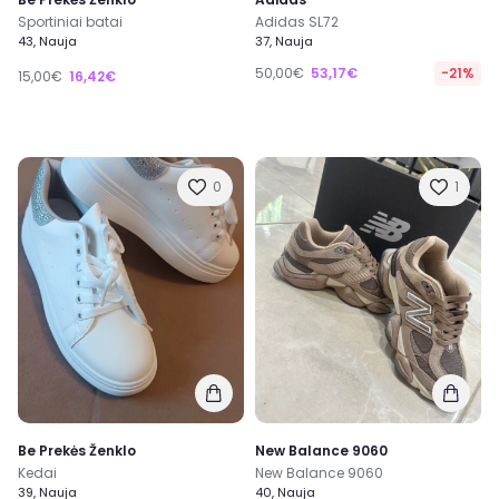
Sportiniai batai
Adidas SL72
43, Nauja
37, Nauja
50,00€
53,17€
-21%
15,00€
16,42€
0
1
Be Prekės Ženklo
New Balance 9060
Kedai
New Balance 9060
39, Nauja
40, Nauja