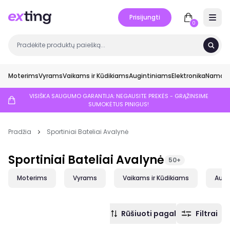
Prisijungti
Open 
0
Moterims
Vyrams
Vaikams ir Kūdikiams
Augintiniams
Elektronika
Namai ir
VISIŠKA SAUGUMO GARANTIJA: NEGAUSITE PREKĖS - GRĄŽINSIME
SUMOKĖTUS PINIGUS!
Pradžia
Sportiniai Bateliai Avalynė
Sportiniai Bateliai Avalynė
50+
Moterims
Vyrams
Vaikams ir Kūdikiams
Augi
Rūšiuoti pagal
Filtrai