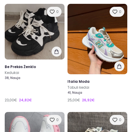
0
0
Be Prekės Ženklo
Kedukai
38, Nauja
Italia Moda
Tobuli kedai
41, Nauja
23,00€
24,82€
25,00€
26,92€
0
0