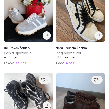
Be Prekės Ženklo
Nėra Prekinio Ženklo
Odiniai sportbačiai
Lengi sportinukai
40, Nauja
38, Labai gera
35,00€
37,42€
8,00€
9,07€
0
1