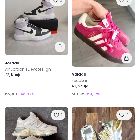
0
0
Jordan
Air Jordan 1 Elevate High
Adidas
42, Nauja
Kedukai
40, Nauja
65,00€
68,92€
50,00€
53,17€
1
0