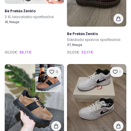
Be Prekės Ženklo
3 XL laisvalaikio sportbačiai
41, Nauja
Be Prekės Ženklo
Šokolado spalvos sportbačiai
37, Nauja
90,00€
95,17€
30,00€
32,17€
0
1