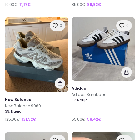
10,00€
11,17€
85,00€
89,92€
0
0
Adidas
Adidas Samba 🔥
New Balance
37, Nauja
New Balance 9060
39, Nauja
125,00€
131,92€
55,00€
58,42€