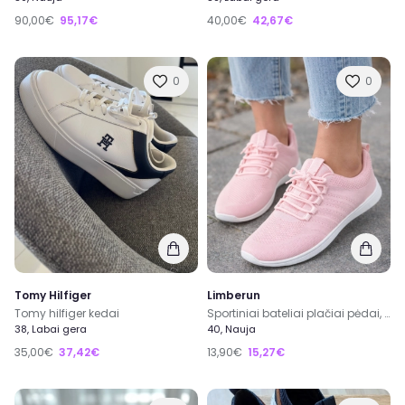
90,00€
95,17€
40,00€
42,67€
0
0
Tomy Hilfiger
Limberun
Tomy hilfiger kedai
Sportiniai bateliai plačiai pėdai, zero Drop
38, Labai gera
40, Nauja
35,00€
37,42€
13,90€
15,27€