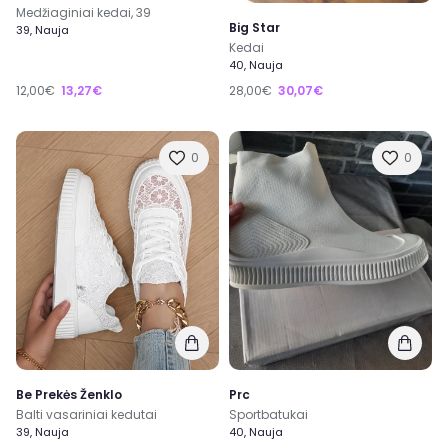
Medžiaginiai kedai, 39
Big Star
39, Nauja
Kedai
40, Nauja
12,00€
13,27€
28,00€
30,07€
0
0
Be Prekės Ženklo
Prc
Balti vasariniai kedutai
Sportbatukai
39, Nauja
40, Nauja