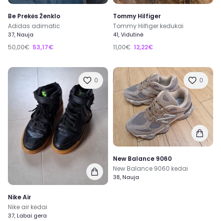
Be Prekės Ženklo
Tommy Hilfiger
Adidas adimatic
Tommy Hilfiger kedukai
37, Nauja
41, Vidutinė
50,00€
53,17€
11,00€
12,22€
0
0
New Balance 9060
New Balance 9060 kedai
38, Nauja
Nike Air
Nike air kėdai
37, Labai gera