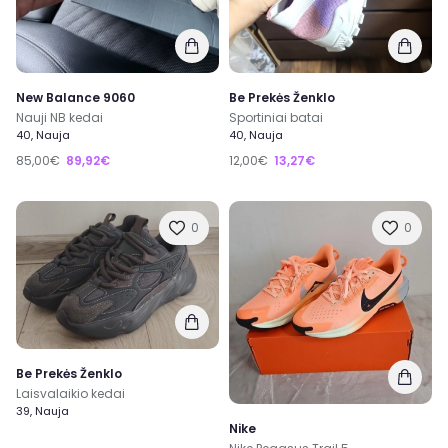
New Balance 9060
Be Prekės Ženklo
Nauji NB kedai
Sportiniai batai
40, Nauja
40, Nauja
85,00€
89,92€
12,00€
13,27€
0
0
Be Prekės Ženklo
Laisvalaikio kedai
39, Nauja
Nike