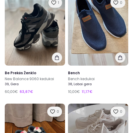
1
0
Be Prekės Ženklo
Bench
New Balance 9060 kedukai
Bench kedukai
39, Gera
38, Labai gera
60,00€
63,67€
10,00€
11,17€
0
0