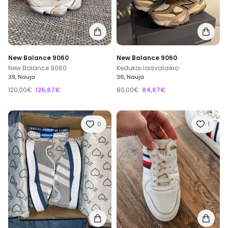
New Balance 9060
New Balance 9060
New Balance 9060
Kedukai laisvalaikio
39, Nauja
36, Nauja
120,00€
126,67€
80,00€
84,67€
0
1