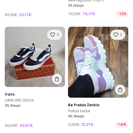
Nike Pegasus Trail 5
39, Nauja
70,00€
74,17€
-12%
30,00€
32,17€
0
0
Vans
VANS KNU SKOOL
Be Prekės Ženklo
39, Nauja
Puikūs kedai
40, Nauja
12,00€
13,27€
-14%
40,00€
42,67€