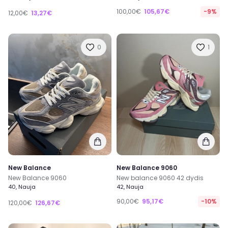
100,00€
105,67€
-9%
12,00€
13,27€
0
1
New Balance
New Balance 9060
New Balance 9060
New balance 9060 42 dydis
40, Nauja
42, Nauja
90,00€
95,17€
-10%
120,00€
126,67€