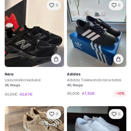
0
0
Nėra
Adidas
Laisvalaikio kedukai
Adidas Taekwondo lace batai
38, Nauja
40, Nauja
45,00€
47,92€
-10%
40,00€
42,67€
0
0