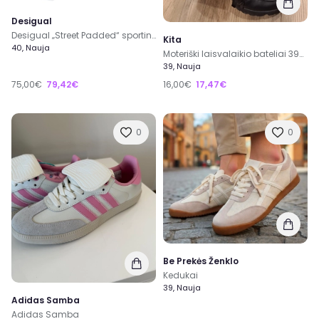
Desigual
Desigual „Street Padded“ sportiniai bateliai
Kita
40, Nauja
Moteriški laisvalaikio bateliai 39d. 24cm vdp.
39, Nauja
75,00€
79,42€
16,00€
17,47€
0
0
Be Prekės Ženklo
Kedukai
39, Nauja
Adidas Samba
Adidas Samba