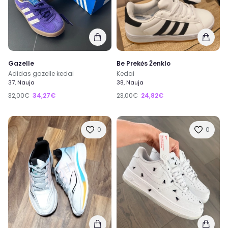
Gazelle
Be Prekės Ženklo
Adidas gazelle kedai
Kedai
37, Nauja
38, Nauja
32,00€
34,27€
23,00€
24,82€
0
0