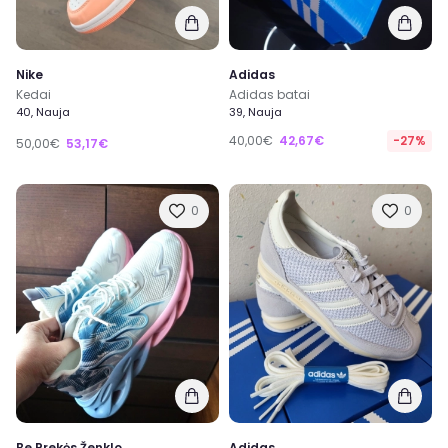
Nike
Adidas
Kedai
Adidas batai
40, Nauja
39, Nauja
40,00€
42,67€
-27%
50,00€
53,17€
0
0
Be Prekės Ženklo
Adidas