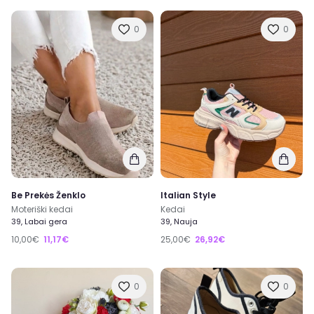
0
0
Be Prekės Ženklo
Italian Style
Moteriški kedai
Kedai
39, Labai gera
39, Nauja
10,00€
11,17€
25,00€
26,92€
0
0