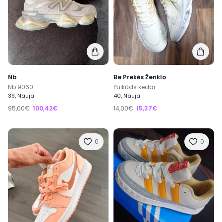
Nb
Be Prekės Ženklo
Nb 9060
Puikūds kedai
39, Nauja
40, Nauja
95,00€
100,42€
14,00€
15,37€
0
0