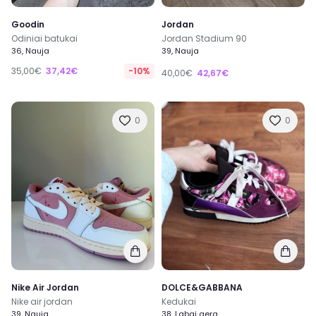
Goodin
Jordan
Odiniai batukai
Jordan Stadium 90
36, Nauja
39, Nauja
35,00€
37,42€
-10%
40,00€
42,67€
0
0
Nike Air Jordan
DOLCE&GABBANA
Nike air jordan
Kedukai
39, Nauja
38, Labai gera