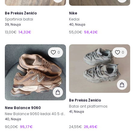
Be Prekės Ženklo
Nike
Sportiniai batai
Kedai
39, Nauja
40, Nauja
13,00€
14,32€
55,00€
58,42€
0
0
Be Prekės Ženklo
Batai ant platformos
New Balance 9060
41, Nauja
New Balance 9060 kedai 40.5 dydis
40, Nauja
90,00€
95,17€
24,55€
26,45€