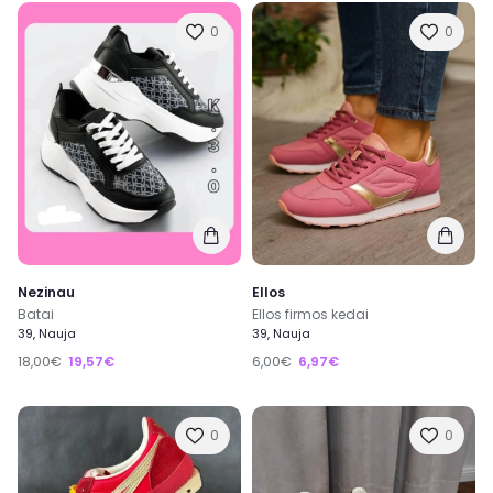
0
0
Nezinau
Ellos
Batai
Ellos firmos kedai
39, Nauja
39, Nauja
18,00€
19,57€
6,00€
6,97€
0
0