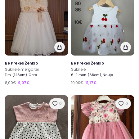
Be Prekės Ženklo
Be Prekės Ženklo
Suknelė mergaitei
Suknelė
11m. (146cm), Gera
6-9 mėn. (68cm), Nauja
8,00€
9,07€
10,00€
11,17€
0
0