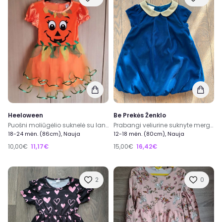
Heeloween
Be Prekės Ženklo
Puošni moliūgėlio suknelė su lankeliu
Prabangi veliurine suknyte mergaitei
18-24 mėn. (86cm), Nauja
12-18 mėn. (80cm), Nauja
10,00€
11,17€
15,00€
16,42€
2
0