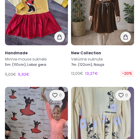
Handmade
New Collection
Minnie mouse suknelė
Veliūrinė suknutė
5m. (110cm), Labai gera
7m. (122cm), Nauja
12,00€
13,27€
-20%
5,00€
5,92€
0
0