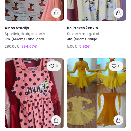
Ainos Studija
Be Prekės Ženklo
Sportinių šokių suknelė
Suknelė mergaitei
9m. (134cm), Labai gera
3m. (98cm), Nauja
280,00€
294,67€
5,00€
5,92€
0
0