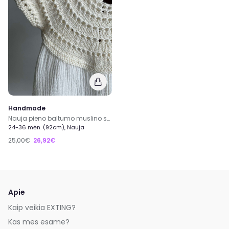
Handmade
Nauja pieno baltumo muslino suknelė
24-36 mėn. (92cm), Nauja
25,00€
26,92€
Apie
Kaip veikia EXTING?
Kas mes esame?