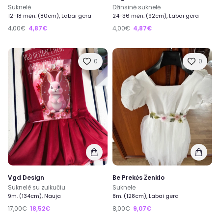
Suknelė
Džinsinė suknelė
12-18 mėn. (80cm), Labai gera
24-36 mėn. (92cm), Labai gera
4,00€
4,87€
4,00€
4,87€
0
0
Vgd Design
Be Prekės Ženklo
Suknelê su zuikučiu
Suknele
9m. (134cm), Nauja
8m. (128cm), Labai gera
17,00€
18,52€
8,00€
9,07€