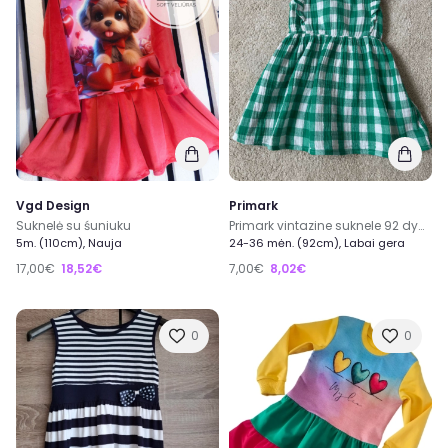
Vgd Design
Primark
Suknelė su śuniuku
Primark vintazine suknele 92 dydis
5m. (110cm), Nauja
24-36 mėn. (92cm), Labai gera
17,00€
18,52€
7,00€
8,02€
0
0