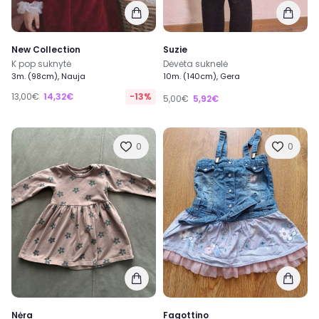
New Collection
Suzie
K pop suknytė
Dėvėta suknelė
3m. (98cm), Nauja
10m. (140cm), Gera
13,00€
14,32€
-13%
5,00€
5,92€
0
0
Nėra
Fagottino