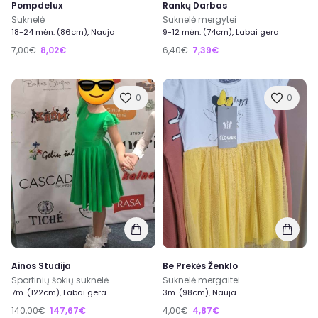
Pompdelux
Rankų Darbas
Suknelė
Suknelė mergytei
18-24 mėn. (86cm), Nauja
9-12 mėn. (74cm), Labai gera
7,00€
8,02€
6,40€
7,39€
0
0
Ainos Studija
Be Prekės Ženklo
Sportinių šokių suknelė
Suknelė mergaitei
7m. (122cm), Labai gera
3m. (98cm), Nauja
140,00€
147,67€
4,00€
4,87€