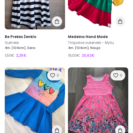
Be Prekės Ženklo
Medeina Hand Made
Suknelė
Trispalvė sukenelė - Myliu
4m. (104cm), Gera
4m. (104cm), Nauja
1,50€
2,25€
19,00€
20,62€
0
0