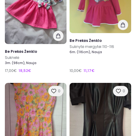
Be Prekės Ženklo
Suknytė mergytei 110-116
Be Prekės Ženklo
6m. (116cm), Nauja
Suknelė
3m. (98cm), Nauja
17,00€
18,52€
10,00€
11,17€
0
0