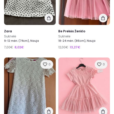
Zara
Be Prekės Ženklo
Suknelė
Suknele
9-12 mėn. (74cm), Nauja
18-24 mėn. (86cm), Nauja
7,00€
8,02€
12,00€
13,27€
0
0