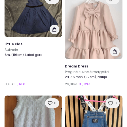
Little Kids
Suknelė
6m. (116cm), Labai gera
Dream Dress
Proginė suknelė mergaitei
24-36 mėn. (92cm), Nauja
0,70€
1,41€
29,00€
31,12€
0
0