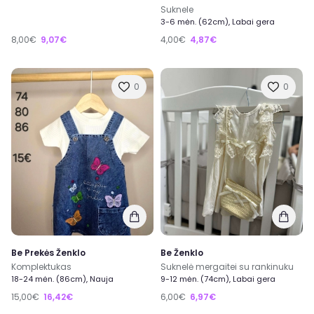
Suknele
3-6 mėn. (62cm), Labai gera
8,00€
9,07€
4,00€
4,87€
0
0
Be Prekės Ženklo
Be Ženklo
Komplektukas
Suknelė mergaitei su rankinuku
18-24 mėn. (86cm), Nauja
9-12 mėn. (74cm), Labai gera
15,00€
16,42€
6,00€
6,97€