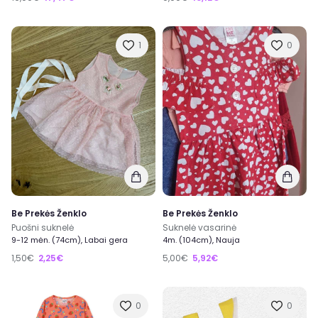
1
0
Be Prekės Ženklo
Be Prekės Ženklo
Puošni suknelė
Suknelė vasarinė
9-12 mėn. (74cm), Labai gera
4m. (104cm), Nauja
1,50€
2,25€
5,00€
5,92€
0
0