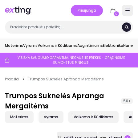
Prisijungti
Open 
0
Moterims
Vyrams
Vaikams ir Kūdikiams
Augintiniams
Elektronika
Namai ir
VISIŠKA SAUGUMO GARANTIJA: NEGAUSITE PREKĖS - GRĄŽINSIME
SUMOKĖTUS PINIGUS!
Pradžia
Trumpos Suknelės Apranga Mergaitėms
Trumpos Suknelės Apranga
50+
Mergaitėms
Moterims
Vyrams
Vaikams ir Kūdikiams
Augi