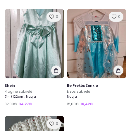
0
0
Shein
Be Prekės Ženklo
Proginė suknelė
Elzos suknelė
7m. (122cm), Nauja
Nauja
32,00€
34,27€
15,00€
16,42€
0