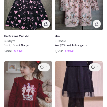
Be Prekės Ženklo
Hm
Suknytė
Suknelė
5m. (110cm), Nauja
7m. (122cm), Labai gera
5,00€
5,92€
3,50€
4,35€
0
0