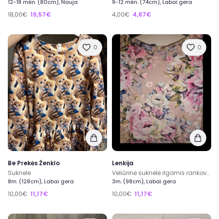
12-18 mėn. (80cm), Nauja
9-12 mėn. (74cm), Labai gera
18,00€
19,57€
4,00€
4,87€
0
0
Be Prekės Ženklo
Lenkija
Suknele
Veliūrinė suknelė ilgomis rankovėmis mergaitei.
8m. (128cm), Labai gera
3m. (98cm), Labai gera
10,00€
11,17€
10,00€
11,17€