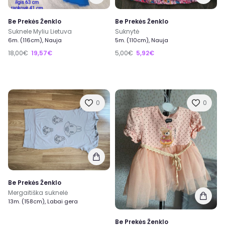
Be Prekės Ženklo
Be Prekės Ženklo
Suknele Myliu Lietuva
Suknytė
6m. (116cm), Nauja
5m. (110cm), Nauja
18,00€
19,57€
5,00€
5,92€
0
0
Be Prekės Ženklo
Mergaitiška suknelė
13m. (158cm), Labai gera
Be Prekės Ženklo