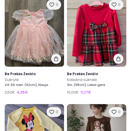
0
0
Be Prekės Ženklo
Be Prekės Ženklo
Suknytė
Kalėdinė suknelė
24-36 mėn. (92cm), Nauja
3m. (98cm), Labai gera
3,50€
4,35€
10,00€
11,17€
0
0