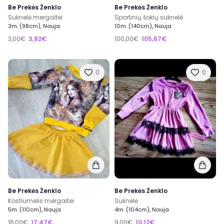
Be Prekės Ženklo
Be Prekės Ženklo
Suknelė mergaitei
Sportinių šokių suknelė
3m. (98cm), Nauja
10m. (140cm), Nauja
3,00€
3,82€
100,00€
105,67€
0
0
Be Prekės Ženklo
Be Prekės Ženklo
Kostiumelis mergaitei
Suknelė
5m. (110cm), Nauja
4m. (104cm), Nauja
16,00€
17,47€
9,00€
10,12€