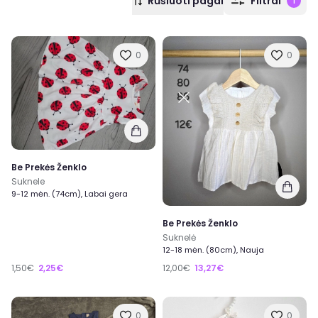
Rūšiuoti pagal
Filtrai
1
0
0
Be Prekės Ženklo
Suknele
9-12 mėn. (74cm), Labai gera
Be Prekės Ženklo
Suknelė
12-18 mėn. (80cm), Nauja
1,50€
2,25€
12,00€
13,27€
0
0