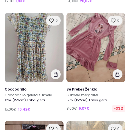
1,20€
1,93€
19,00€
20,62€
0
0
Coccodrillo
Be Prekės Ženklo
Coccodrillo gelėta suknelė
Suknelė mergaitei
12m. (152cm), Labai gera
12m. (152cm), Labai gera
8,00€
9,07€
-33%
15,00€
16,42€
0
0