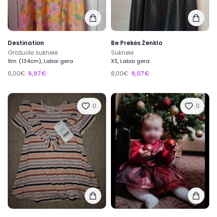
Destination
Be Prekės Ženklo
Gražuolė suknelė
Suknelė
9m. (134cm), Labai gera
XS, Labai gera
6,00€
6,97€
8,00€
9,07€
0
0