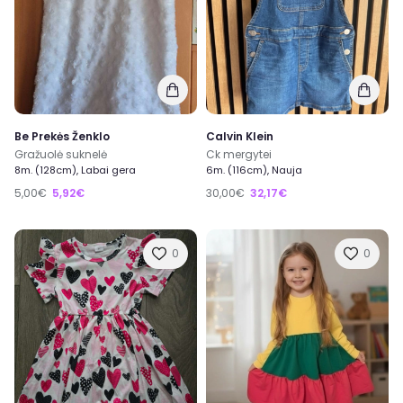
Be Prekės Ženklo
Calvin Klein
Gražuolė suknelė
Ck mergytei
8m. (128cm), Labai gera
6m. (116cm), Nauja
5,00€
5,92€
30,00€
32,17€
0
0