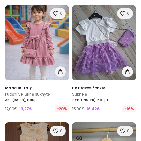
0
0
Made In Italy
Be Prekės Ženklo
Puošni veliūrinė suknytė
Suknelė
3m. (98cm), Nauja
10m. (140cm), Nauja
12,00€
13,27€
-20%
15,00€
16,42€
-16%
0
0