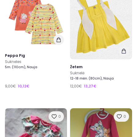
Peppa Pig
Sukneles
Žetem
5m. (110cm), Nauja
Suknelė
12-18 mėn. (80cm), Nauja
9,00€
10,12€
12,00€
13,27€
0
0