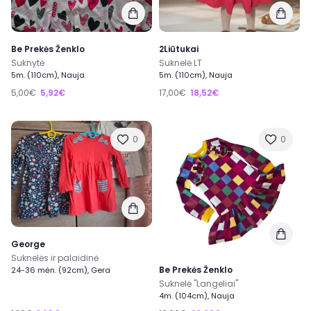
Be Prekės Ženklo
2Liūtukai
Suknytė
Suknelė LT
5m. (110cm), Nauja
5m. (110cm), Nauja
5,00€
5,92€
17,00€
18,52€
0
0
George
Suknelės ir palaidinė
Be Prekės Ženklo
24-36 mėn. (92cm), Gera
Suknelė "Langeliai"
4m. (104cm), Nauja