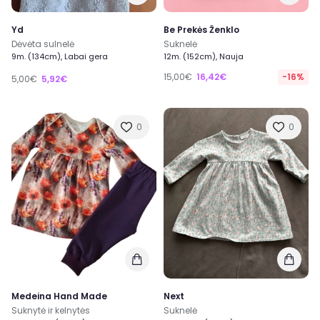
Yd
Be Prekės Ženklo
Dėvėta sulnelė
Suknelė
9m. (134cm), Labai gera
12m. (152cm), Nauja
15,00€
16,42€
-16%
5,00€
5,92€
0
0
Medeina Hand Made
Next
Suknytė ir kelnytės
Suknelė