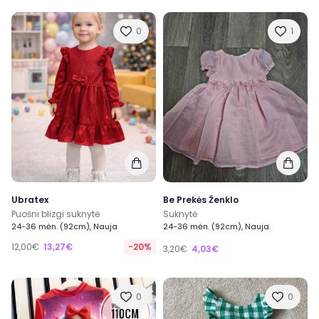
0
1
Ubratex
Be Prekės Ženklo
Puošni blizgi suknytė
Suknytė
24-36 mėn. (92cm), Nauja
24-36 mėn. (92cm), Nauja
12,00€
13,27€
-20%
3,20€
4,03€
0
0