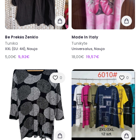
Be Prekės Ženklo
Made In Italy
Tunika
Tunikyte
XXL (EU: 44), Nauja
Universalus, Nauja
5,00€
5,92€
18,00€
19,57€
0
0