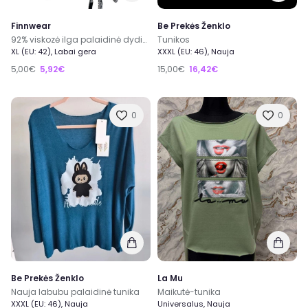
Finnwear
Be Prekės Ženklo
92% viskozė ilga palaidinė dydis XL 48/50
Tunikos
XL (EU: 42), Labai gera
XXXL (EU: 46), Nauja
5,00€
5,92€
15,00€
16,42€
0
0
Be Prekės Ženklo
La Mu
Nauja labubu palaidinė tunika
Maikutė-tunika
XXXL (EU: 46), Nauja
Universalus, Nauja