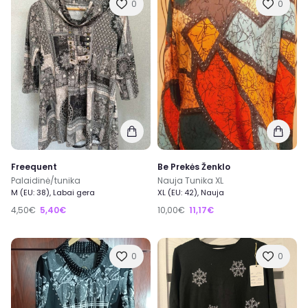
0
0
Freequent
Be Prekės Ženklo
Palaidinė/tunika
Nauja Tunika XL
M (EU: 38), Labai gera
XL (EU: 42), Nauja
4,50€
5,40€
10,00€
11,17€
0
0