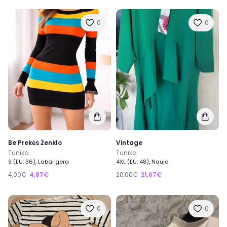
0
0
Be Prekės Ženklo
Vintage
Tunika
Tunika
S (EU: 36), Labai gera
4XL (EU: 48), Nauja
4,00€
4,87€
20,00€
21,67€
0
0