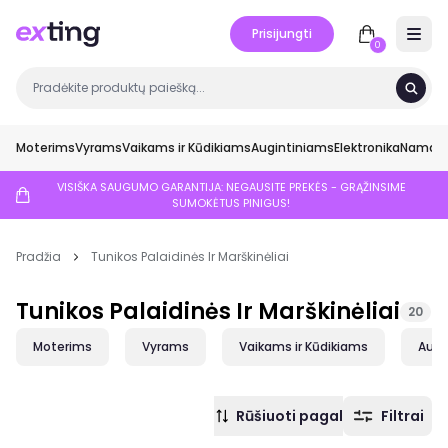
Prisijungti
Open 
0
Moterims
Vyrams
Vaikams ir Kūdikiams
Augintiniams
Elektronika
Namai ir
VISIŠKA SAUGUMO GARANTIJA: NEGAUSITE PREKĖS - GRĄŽINSIME
SUMOKĖTUS PINIGUS!
Pradžia
Tunikos Palaidinės Ir Marškinėliai
Tunikos Palaidinės Ir Marškinėliai
20
Moterims
Vyrams
Vaikams ir Kūdikiams
Augi
Rūšiuoti pagal
Filtrai