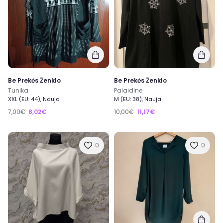
Be Prekės Ženklo
Be Prekės Ženklo
Tunika
Palaidine
XXL (EU: 44), Nauja
M (EU: 38), Nauja
7,00€
8,02€
10,00€
11,17€
0
0