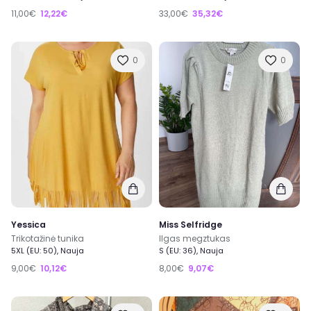
11,00€
12,22€
33,00€
35,32€
0
0
Yessica
Miss Selfridge
Trikotažinė tunika
Ilgas megztukas
5XL (EU: 50), Nauja
S (EU: 36), Nauja
9,00€
10,12€
8,00€
9,07€