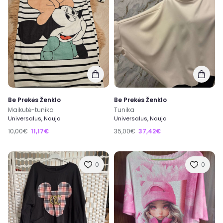
Be Prekės Ženklo
Be Prekės Ženklo
Maikutė-tunika
Tunika
Universalus, Nauja
Universalus, Nauja
10,00€
11,17€
35,00€
37,42€
0
0