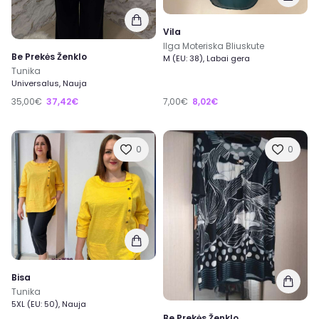
Vila
Ilga Moteriska Bliuskute
Be Prekės Ženklo
M (EU: 38), Labai gera
Tunika
Universalus, Nauja
35,00€
37,42€
7,00€
8,02€
0
0
Bisa
Tunika
5XL (EU: 50), Nauja
Be Prekės Ženklo