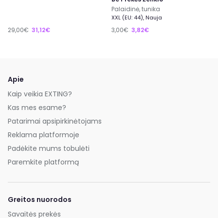
Palaidinė, tunika
XXL (EU: 44), Nauja
29,00€
31,12€
3,00€
3,82€
Apie
Kaip veikia EXTING?
Kas mes esame?
Patarimai apsipirkinėtojams
Reklama platformoje
Padėkite mums tobulėti
Paremkite platformą
Greitos nuorodos
Savaitės prekės