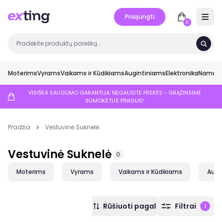
Prisijungti
Open 
0
Moterims
Vyrams
Vaikams ir Kūdikiams
Augintiniams
Elektronika
Namai ir
VISIŠKA SAUGUMO GARANTIJA: NEGAUSITE PREKĖS - GRĄŽINSIME
SUMOKĖTUS PINIGUS!
Pradžia
Vestuvinė Suknelė
Vestuvinė Suknelė
0
Moterims
Vyrams
Vaikams ir Kūdikiams
Augi
Rūšiuoti pagal
Filtrai
1