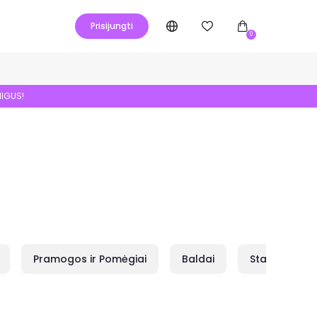
Prisijungti
0
NIGUS!
Pramogos ir Pomėgiai
Baldai
Statybai