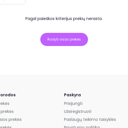
Pagal paieškos kriterijus prekių nerasta.
Rodyti visas prekes
uorodos
Paskyra
rekės
Prisijungti
 prekės
Užsiregistruoti
sios prekės
Paslaugų teikimo taisyklės
prekės
Privatumo politika