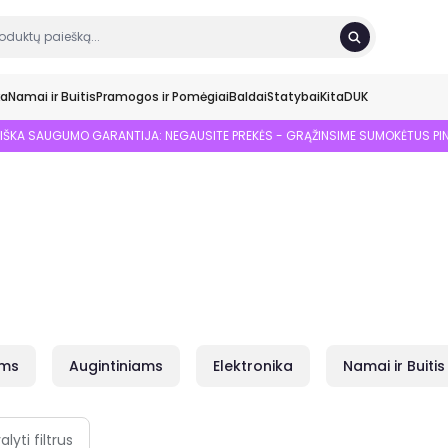
ka
Namai ir Buitis
Pramogos ir Pomėgiai
Baldai
Statybai
Kita
DUK
SIŠKA SAUGUMO GARANTIJA: NEGAUSITE PREKĖS - GRĄŽINSIME SUMOKĖTUS PI
ams
Augintiniams
Elektronika
Namai ir Buitis
alyti filtrus