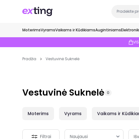
Moterims
Vyrams
Vaikams ir Kūdikiams
Augintiniams
Elektroni
VI
Pradžia
Vestuvinė Suknelė
Vestuvinė Suknelė
0
Moterims
Vyrams
Vaikams ir Kūdiki
Filtrai
Išv