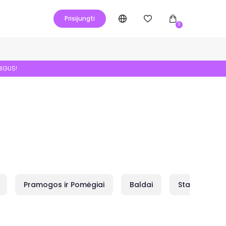
Prisijungti
0
NIGUS!
Pramogos ir Pomėgiai
Baldai
Statybai