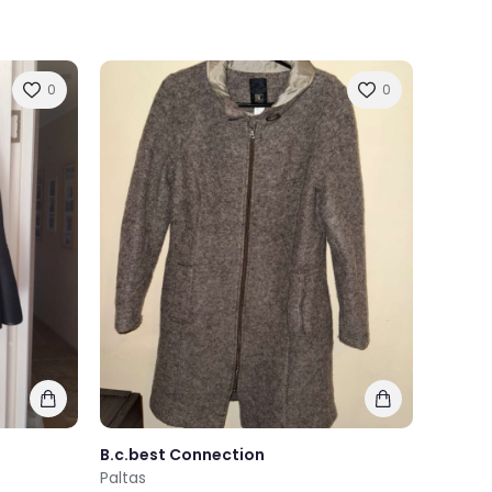
0
0
B.c.best Connection
Paltas