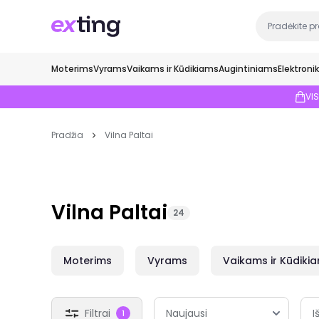
Moterims
Vyrams
Vaikams ir Kūdikiams
Augintiniams
Elektroni
VI
Pradžia
Vilna Paltai
Vilna Paltai
24
Moterims
Vyrams
Vaikams ir Kūdiki
Filtrai
I
1