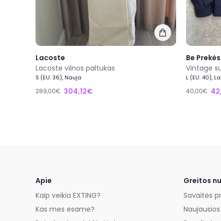
Lacoste
Be Prekės
Lacoste vilnos paltukas
S (EU: 36), Nauja
L (EU: 40), L
304,12€
42
289,00€
40,00€
Apie
Greitos n
Kaip veikia EXTING?
Savaitės p
Kas mes esame?
Naujausios