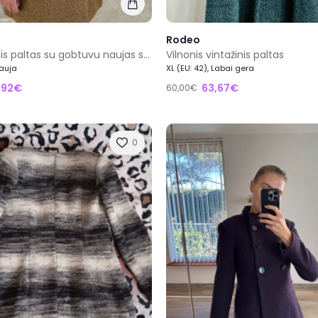
Rodeo
VILA vilnonis paltas su gobtuvu naujas su etikete dydis 38/M
Vilnonis vintažinis paltas
Nauja
XL (EU: 42), Labai gera
,92€
63,67€
60,00€
0