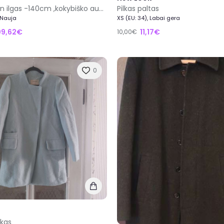
NAUJAS! Itin ilgas -140cm ,kokybiško audinio juodas paltas "in Avati"
Pilkas paltas
, Nauja
XS (EU: 34), Labai gera
09,62€
11,17€
10,00€
0
ukas