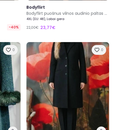
Bodyflirt
Bodyflirt puošnus vilnos audinio paltas pavasariui
4XL (EU: 48), Labai gera
-40%
23,77€
22,00€
0
0