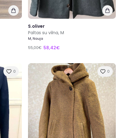
S.oliver
Paltas su vilna, M
M, Nauja
58,42€
55,00€
0
0