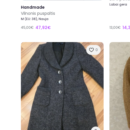
Labai gera
Handmade
Vilnonis puspaltis
M (EU: 38), Nauja
47,92€
14,
45,00€
13,00€
0