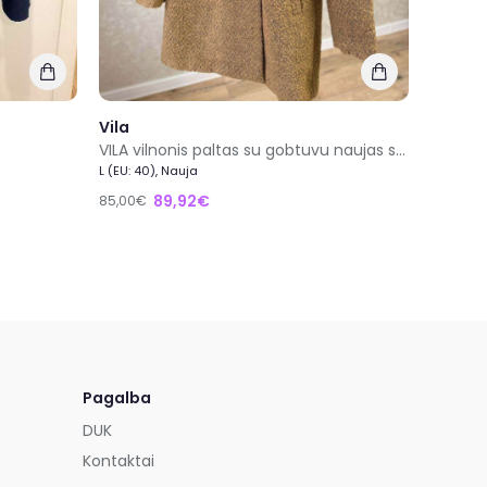
Vila
VILA vilnonis paltas su gobtuvu naujas su etikete dydis 40/L
L (EU: 40), Nauja
89,92€
85,00€
Pagalba
DUK
Kontaktai