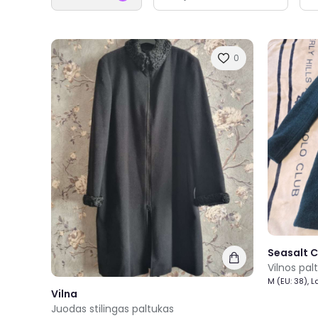
0
Seasalt C
Vilnos pal
M (EU: 38), 
Vilna
Juodas stilingas paltukas