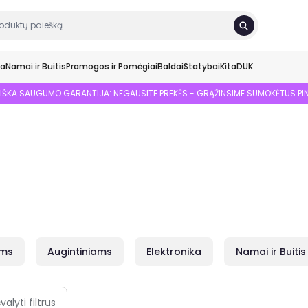
ka
Namai ir Buitis
Pramogos ir Pomėgiai
Baldai
Statybai
Kita
DUK
SIŠKA SAUGUMO GARANTIJA: NEGAUSITE PREKĖS - GRĄŽINSIME SUMOKĖTUS PI
ams
Augintiniams
Elektronika
Namai ir Buitis
švalyti filtrus