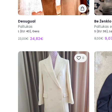
Desugual
Be Ženklo
Paltukas
Paltukas 
L (EU: 40), Gera
S (EU: 36), L
9,0
24,82€
8,00€
23,00€
0