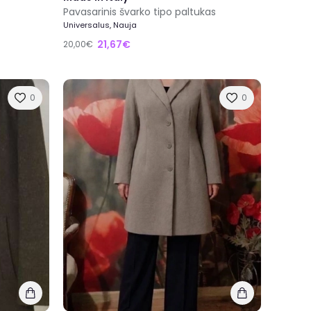
Pavasarinis švarko tipo paltukas
Universalus, Nauja
21,67€
20,00€
0
0