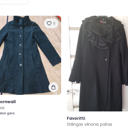
0
ornwall
tas
Labai gera
Favoritti
Stilingas vilnonis paltas