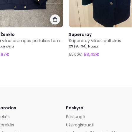
 Ženklo
Superdray
Vintage su vilna prumpas paltukas tamsiai mėlynas unikalus
Superdray vilnos paltukas
abai gera
XS (EU: 34), Nauja
,67€
58,42€
55,00€
uorodos
Paskyra
rekės
Prisijungti
 prekės
Užsiregistruoti