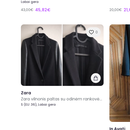
Labai gera
45,82€
21
43,00€
20,00€
0
Zara
Zara vilnonis paltas su odinėm rankovėm
S (EU: 36), Labai gera
In Avati