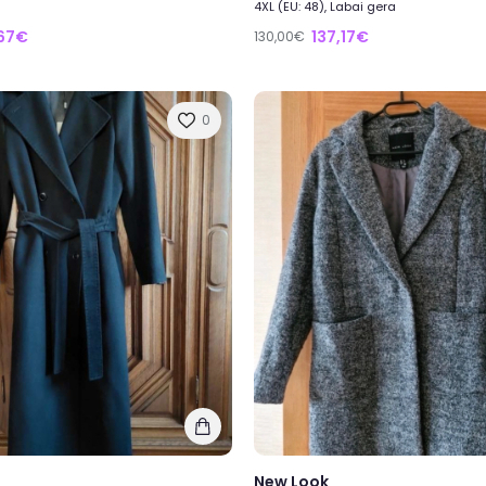
4XL (EU: 48), Labai gera
,67€
137,17€
130,00€
0
New Look