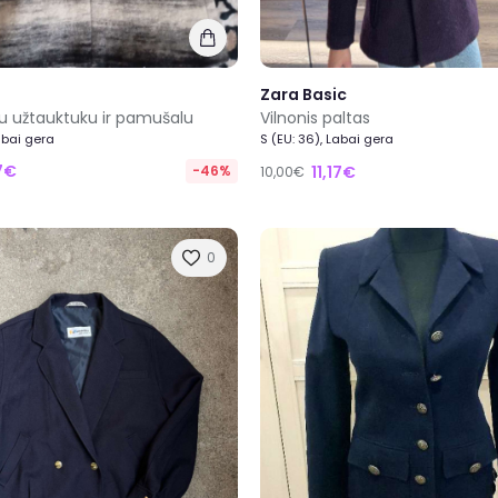
Zara Basic
su užtauktuku ir pamušalu
Vilnonis paltas
abai gera
S (EU: 36), Labai gera
7€
-46%
11,17€
10,00€
0