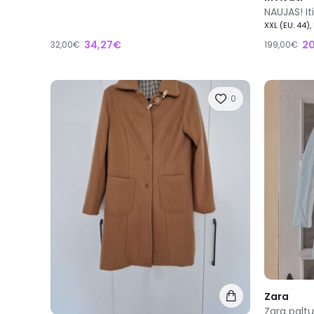
XXL (EU: 44)
34,27€
2
32,00€
199,00€
0
Zara
Zara palt