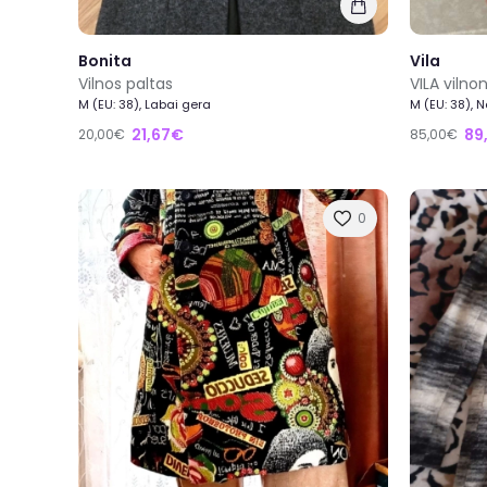
Bonita
Vila
Vilnos paltas
M (EU: 38), Labai gera
M (EU: 38), 
21,67€
89
20,00€
85,00€
0