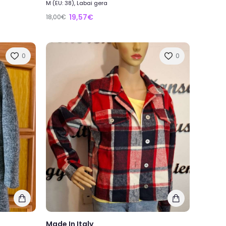
M (EU: 38), Labai gera
19,57€
18,00€
0
0
Made In Italy