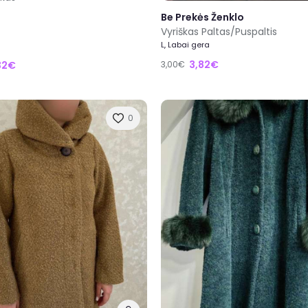
Be Prekės Ženklo
Vyriškas Paltas/Puspaltis
L, Labai gera
3,82€
32€
3,00€
0