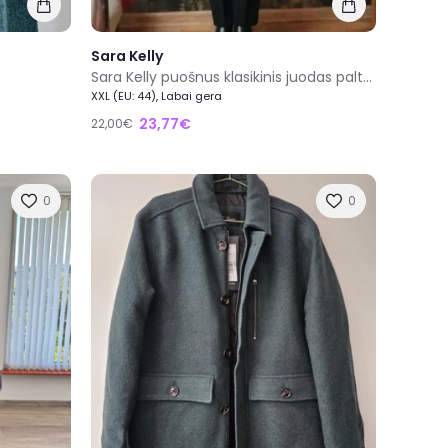
Sara Kelly
Sara Kelly puošnus klasikinis juodas paltas
XXL (EU: 44), Labai gera
23,77€
22,00€
0
0