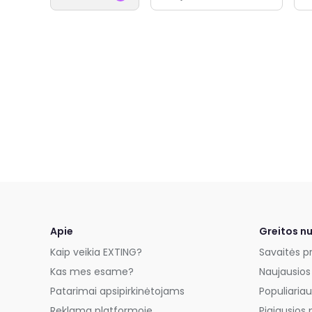
Apie
Greitos n
Kaip veikia EXTING?
Savaitės p
Kas mes esame?
Naujausios
Patarimai apsipirkinėtojams
Populiariau
Reklama platformoje
Pigiausios 