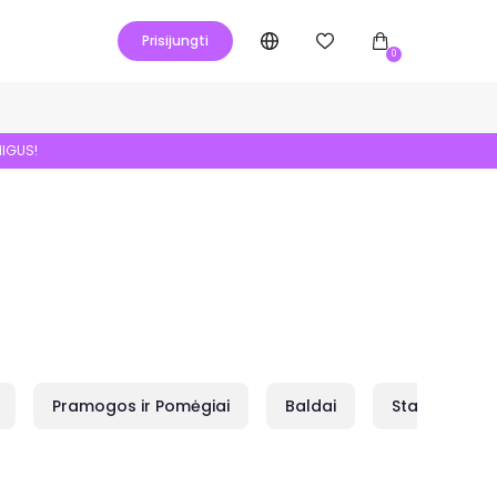
Prisijungti
0
NIGUS!
Pramogos ir Pomėgiai
Baldai
Statybai