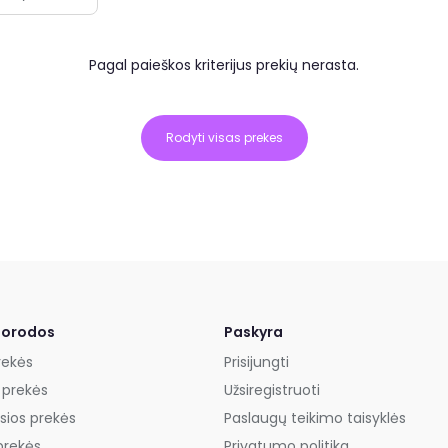
Pagal paieškos kriterijus prekių nerasta.
Rodyti visas prekes
uorodos
Paskyra
rekės
Prisijungti
 prekės
Užsiregistruoti
sios prekės
Paslaugų teikimo taisyklės
prekės
Privatumo politika