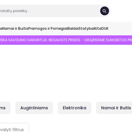
ka
Namai ir Buitis
Pramogos ir Pomėgiai
Baldai
Statybai
Kita
DUK
SIŠKA SAUGUMO GARANTIJA: NEGAUSITE PREKĖS - GRĄŽINSIME SUMOKĖTUS PI
ams
Augintiniams
Elektronika
Namai ir Buitis
švalyti filtrus