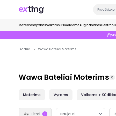
Moterims
Vyrams
Vaikams ir Kūdikiams
Augintiniams
Elektroni
VI
Pradžia
Wawa Bateliai Moterims
Wawa Bateliai Moterims
0
Moterims
Vyrams
Vaikams ir Kūdiki
Filtrai
I
1