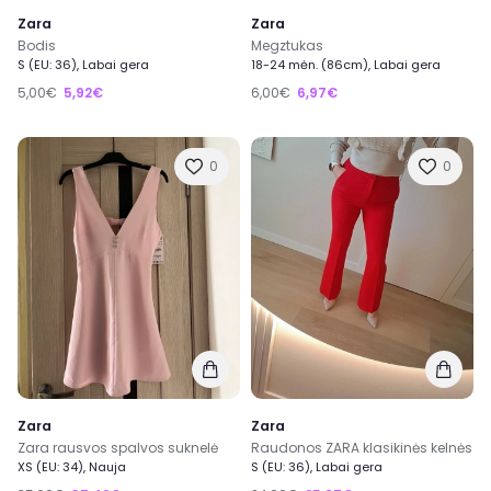
Zara
Zara
Bodis
Megztukas
S (EU: 36), Labai gera
18-24 mėn. (86cm), Labai gera
5,00€
5,92€
6,00€
6,97€
0
0
Zara
Zara
Zara rausvos spalvos suknelė
Raudonos ZARA klasikinės kelnės
XS (EU: 34), Nauja
S (EU: 36), Labai gera