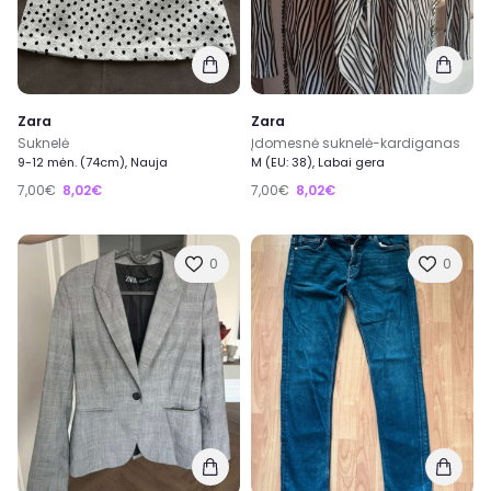
Zara
Zara
Suknelė
Įdomesnė suknelė-kardiganas
9-12 mėn. (74cm), Nauja
M (EU: 38), Labai gera
7,00€
8,02€
7,00€
8,02€
0
0