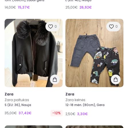
13m. (158cm), Labai gera
L (EU: 40), Nauja
14,00€
15,37€
25,00€
26,92€
0
0
Zara
Zara
Zara paltukas
Zara kelnės
S (EU: 36), Nauja
12-18 mėn. (80cm), Gera
35,00€
37,42€
-12%
2,50€
3,30€