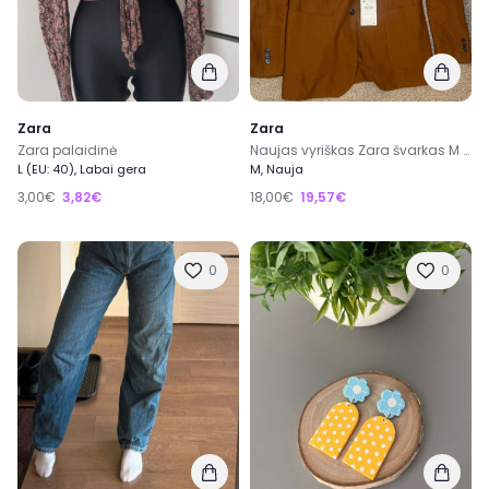
Zara
Zara
Zara palaidinė
Naujas vyriškas Zara švarkas M dydis
L (EU: 40), Labai gera
M, Nauja
3,00€
3,82€
18,00€
19,57€
0
0