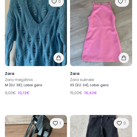
0
1
Zara
Zara
Zara megztinis
Zara suknele
M (EU: 38), Labai gera
XS (EU: 34), Labai gera
9,00€
10,12€
15,00€
16,42€
1
0