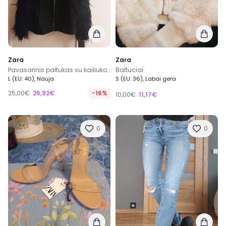
Zara
Zara
Pavasarinis paltukas su kailiuko apdaila
Baltuciai
L (EU: 40), Nauja
S (EU: 36), Labai gera
25,00€
26,92€
-16%
10,00€
11,17€
0
0