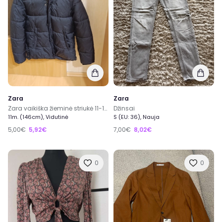
Zara
Zara
Zara vaikiška žieminė striukė 11-12 metų
Džinsai
11m. (146cm), Vidutinė
S (EU: 36), Nauja
5,00€
5,92€
7,00€
8,02€
0
0