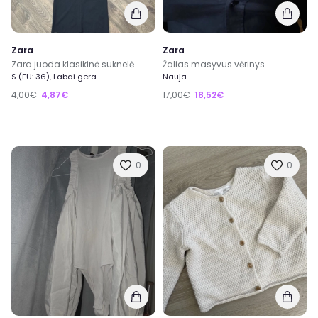
Zara
Zara
Zara juoda klasikinė suknelė
Žalias masyvus vėrinys
S (EU: 36), Labai gera
Nauja
4,00€
4,87€
17,00€
18,52€
0
0