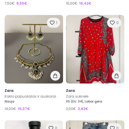
7,50€
8,55€
15,00€
16,42€
1
0
Zara
Zara
Kaklo papuošalas ir auskarai
Zara suknelė
Nauja
XS (EU: 34), Labai gera
14,00€
15,37€
3,00€
3,82€
0
0