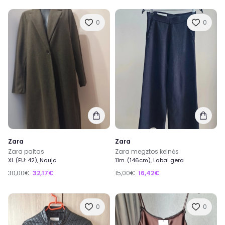
0
0
Zara
Zara
Zara paltas
Zara megztos kelnės
XL (EU: 42), Nauja
11m. (146cm), Labai gera
30,00€
32,17€
15,00€
16,42€
0
0