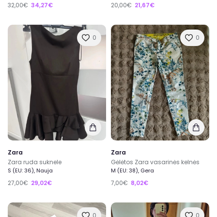
32,00€
34,27€
20,00€
21,67€
0
0
Zara
Zara
Zara ruda suknele
Gėlėtos Zara vasarinės kelnės
S (EU: 36), Nauja
M (EU: 38), Gera
27,00€
29,02€
7,00€
8,02€
0
0