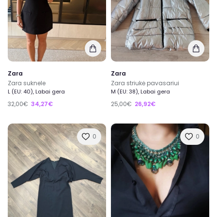
Zara
Zara
Zara suknele
Zara striukė pavasariui
L (EU: 40), Labai gera
M (EU: 38), Labai gera
32,00€
34,27€
25,00€
26,92€
0
0