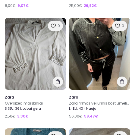
8,00€
9,07€
25,00€
26,92€
0
0
Zara
Zara
Oversized marškiniai
Zara firmos veliurinis kostiumelis zalsvai pilksvas M/L dydis
S (EU: 36), Labai gera
L (EU: 40), Nauja
2,50€
3,30€
56,00€
59,47€