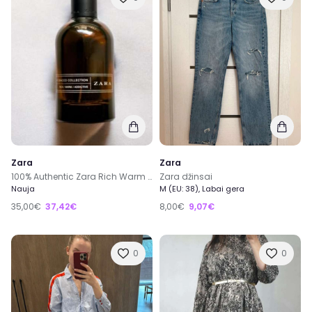
Zara
Zara
100% Authentic Zara Rich Warm Addictive Tobacco Collection 2018 100ml 3.4 Fl Oz
Zara džinsai
Nauja
M (EU: 38), Labai gera
35,00€
37,42€
8,00€
9,07€
0
0