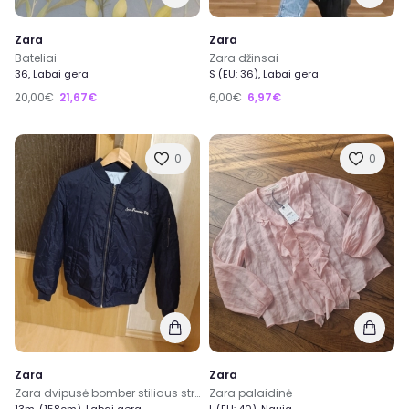
Zara
Zara
Bateliai
Zara džinsai
36, Labai gera
S (EU: 36), Labai gera
20,00€
21,67€
6,00€
6,97€
0
0
Zara
Zara
Zara dvipusė bomber stiliaus striukė 13-14 metų
Zara palaidinė