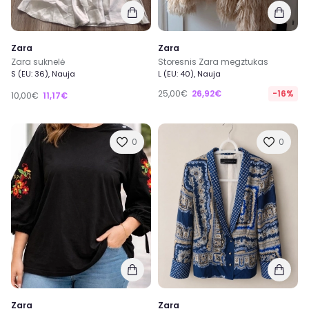
Zara
Zara
Zara suknelė
Storesnis Zara megztukas
S (EU: 36), Nauja
L (EU: 40), Nauja
25,00€
26,92€
-16%
10,00€
11,17€
0
0
Zara
Zara