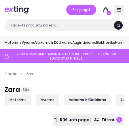
Prisijungti
Open 
0
Moterims
Vyrams
Vaikams ir Kūdikiams
Augintiniams
Elektronika
Namai ir
VISIŠKA SAUGUMO GARANTIJA: NEGAUSITE PREKĖS - GRĄŽINSIME
SUMOKĖTUS PINIGUS!
Pradžia
Zara
Zara
50+
Moterims
Vyrams
Vaikams ir Kūdikiams
Augi
Rūšiuoti pagal
Filtrai
1