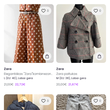
0
0
Zara
Zara
Elegantiškas "Zara"kombinezonas šokolado spalvos M-L
Zara paltukas
L (EU: 40), Labai gera
M (EU: 38), Labai gera
21,00€
22,72€
20,00€
21,67€
0
0