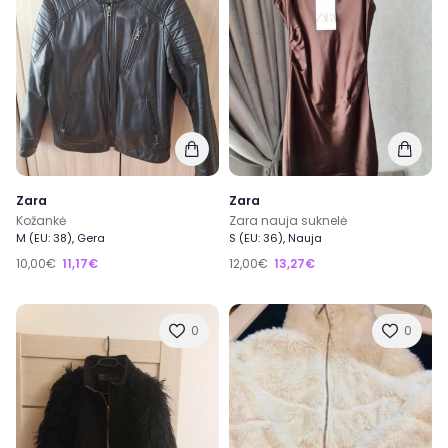
Zara
Zara
Kožankė
Zara nauja suknelė
M (EU: 38), Gera
S (EU: 36), Nauja
10,00€
11,17€
12,00€
13,27€
0
0