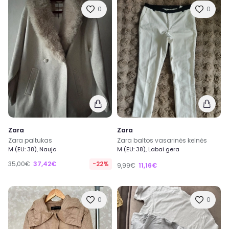
0
0
Zara
Zara
Zara paltukas
Zara baltos vasarinės kelnės
M (EU: 38), Nauja
M (EU: 38), Labai gera
35,00€
37,42€
-22%
9,99€
11,16€
0
0