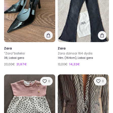
Zara
Zara
“Zara”batelisi
Zara dzinsai 164 dydis
38, Labai gera
14m. (164cm), Labai gera
20,00€
21,67€
13,00€
14,32€
0
0