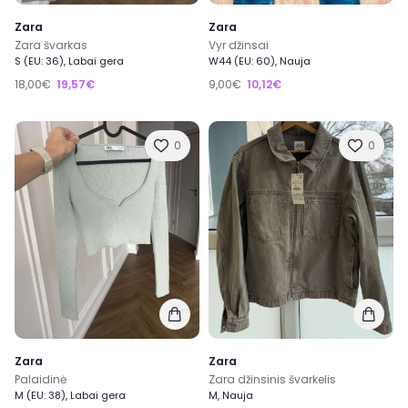
Zara
Zara
Zara švarkas
Vyr džinsai
S (EU: 36), Labai gera
W44 (EU: 60), Nauja
18,00€
19,57€
9,00€
10,12€
0
0
Zara
Zara
Palaidinė
Zara džinsinis švarkelis
M (EU: 38), Labai gera
M, Nauja