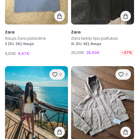
Zara
Zara
Nauja Zara palaidine
Zara teddy tipo paltukas
S (EU: 36), Nauja
XL (EU: 42), Nauja
25,00€
26,92€
-37%
6,00€
6,97€
0
0