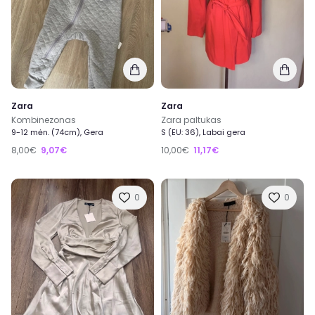
Zara
Zara
Kombinezonas
Zara paltukas
9-12 mėn. (74cm), Gera
S (EU: 36), Labai gera
8,00€
9,07€
10,00€
11,17€
0
0