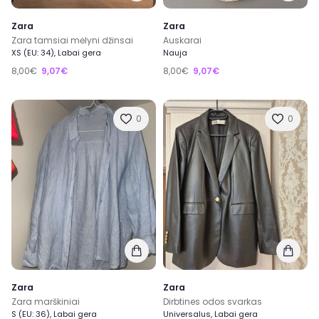
Zara
Zara
Zara tamsiai mėlyni džinsai
Auskarai
XS (EU: 34), Labai gera
Nauja
8,00€
9,07€
8,00€
9,07€
0
0
Zara
Zara
Zara marškiniai
Dirbtines odos svarkas
S (EU: 36), Labai gera
Universalus, Labai gera