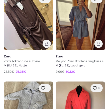
Pirk
ir
Parduok
nebenaudojamas, bei naujas prekes
ir dar užsidirbk, ar gali būti kažkas dar geriau?
Prisijunk prie mūsų ir tapk
ExTing dalimi
!
ExTing bendruomenėje jau 6000+ narių.
Registruotis →
Supratau
Zara
Zara
Zara šokoladinė suknelė
Mėlyna Zara Broderie anglaise suknelė
M (EU: 38), Nauja
M (EU: 38), Labai gera
23,50€
25,35€
9,00€
10,12€
0
0