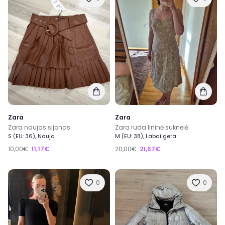
Zara
Zara
Zara naujas sijonas
Zara ruda lininė suknelė
S (EU: 36), Nauja
M (EU: 38), Labai gera
10,00€
11,17€
20,00€
21,67€
0
0