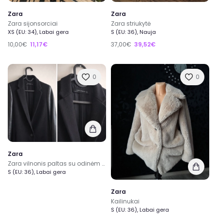
Zara
Zara
Zara sijonsorciai
Zara striukytė
XS (EU: 34), Labai gera
S (EU: 36), Nauja
10,00€
11,17€
37,00€
39,52€
0
0
Zara
Zara vilnonis paltas su odinėm rankovėm
S (EU: 36), Labai gera
Zara
Kailinukai
S (EU: 36), Labai gera