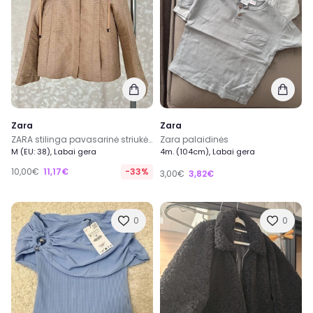
Zara
Zara
ZARA stilinga pavasarinė striukė S/M dydis su kišenes
Zara palaidinės
M (EU: 38), Labai gera
4m. (104cm), Labai gera
10,00€
11,17€
-33%
3,00€
3,82€
0
0