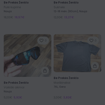
Be Prekės Ženklo
Be Prekės Ženklo
Puiki kuprinė
Suknelė
Nauja
12-18 mėn. (80cm), Nauja
18,00€
19,57€
12,00€
13,27€
0
0
Be Prekės Ženklo
Be Prekės Ženklo
Marškinėliai
7XL, Gera
Vaikiški akiniai
Nauja
5,00€
5,92€
3,00€
3,82€