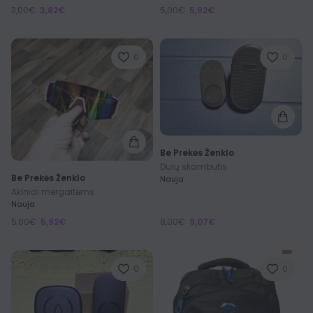
3,00€
3,82€
5,00€
5,92€
0
0
Be Prekės Ženklo
Durų skambutis
Be Prekės Ženklo
Nauja
Akiniai mergaitėms
Nauja
5,00€
5,92€
8,00€
9,07€
0
0