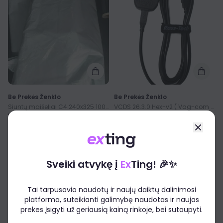
Be Prekės Ženklo
Be Prekės Ženklo
Siuntų maišeliai C4 240x325 100 vnt
VCDS 26.3.0 Hex-v2 ( Vag-com ) 1996-2018m
Nauja
Nauja
6,78€
7,79€
25,00€
26,92€
Sveiki atvykę į
Ex
Ting! 🎉✨
0
0
Tai tarpusavio naudotų ir naujų daiktų dalinimosi
platforma, suteikianti galimybę naudotas ir naujas
prekes įsigyti už geriausią kainą rinkoje, bei sutaupyti.