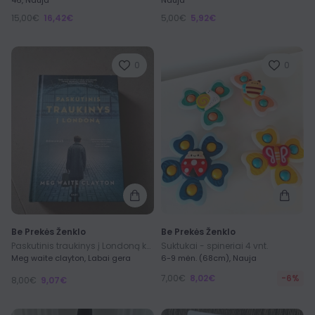
46, Nauja
Nauja
15,00€
16,42€
5,00€
5,92€
0
0
Be Prekės Ženklo
Be Prekės Ženklo
Paskutinis traukinys į Londoną knyga
Suktukai - spineriai 4 vnt.
Meg waite clayton, Labai gera
6-9 mėn. (68cm), Nauja
7,00€
8,02€
-6%
8,00€
9,07€