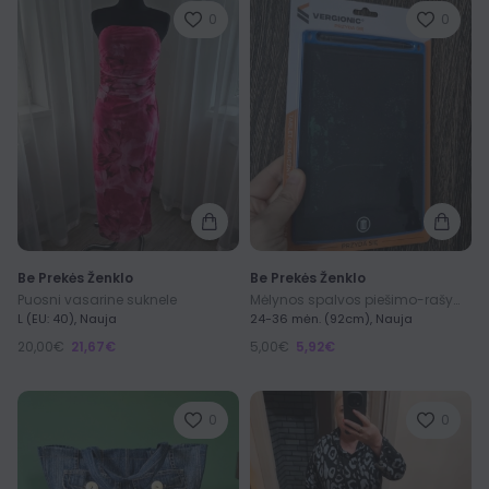
0
0
Be Prekės Ženklo
Be Prekės Ženklo
Puosni vasarine suknele
Mėlynos spalvos piešimo-rašymo planšetė vaikui
L (EU: 40), Nauja
24-36 mėn. (92cm), Nauja
20,00€
21,67€
5,00€
5,92€
0
0