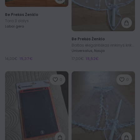
Be Prekės Ženklo
Tora 3 dalys
Labai gera
Be Prekės Ženklo
Baltas elegantiškas rinkinys krikštynoms
Universalus, Nauja
14,00€
15,37€
17,00€
18,52€
0
0