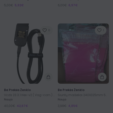
5,00€
5,92€
6,00€
6,97€
0
1
Be Prekės Ženklo
Be Prekės Ženklo
Siuntų maišeliai 240X325mm 50vnt.
Vcds 23.3.1 Hex-v2 ( Vag-com ) 1996-2024m
Nauja
Nauja
40,00€
42,67€
3,98€
4,85€