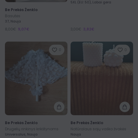
5XL (EU: 50), Labai gera
Be Prekės Ženklo
Basutės
37, Nauja
8,00€
9,07€
3,00€
3,82€
0
0
Be Prekės Ženklo
Be Prekės Ženklo
Drugelių rinkinys krikštynoms
Natūralaus sojų vaško žvakės
Universalus, Nauja
Nauja