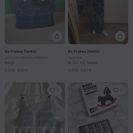
Be Prekės Ženklo
Be Prekės Ženklo
Džinsinis pirkinių krepšys
Suknelė
Nauja
XL (EU: 42), Nauja
5,00€
5,92€
8,00€
9,07€
0
0