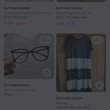
Be Prekės Ženklo
Be Prekės Ženklo
Nauja sportine padelio/teniso suknele
Plonu megztuku urmas
XL (EU: 42), Nauja
XS (EU: 34), Labai gera
20,00€
21,67€
6,00€
6,97€
0
0
Be Prekės Ženklo
Akiniai akių apsaugai
Nauja
Be Prekės Ženklo
Suknelė
XXXL (EU: 46), Labai gera