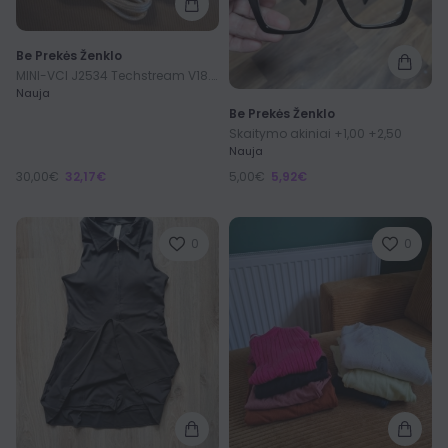
Be Prekės Ženklo
MINI-VCI J2534 Techstream V18.00.008
Nauja
Be Prekės Ženklo
Skaitymo akiniai +1,00 +2,50
Nauja
30,00€
32,17€
5,00€
5,92€
0
0