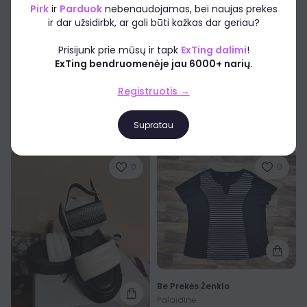
Pirk
ir
Parduok
nebenaudojamas, bei naujas prekes
ir dar užsidirbk, ar gali būti kažkas dar geriau?
Prisijunk prie mūsų ir tapk
ExTing dalimi
!
ExTing bendruomenėje jau 6000+ narių.
Be Prekės Ženklo
Be Prekės Ženklo
Registruotis →
Siuntų maišeliai 240X325mm 100vnt.
Vėjo varpeliai - barškučiai Krokodilas
Nauja
3-6 mėn. (62cm), Nauja
7,96€
9,03€
6,20€
7,18€
Supratau
0
0
Be Prekės Ženklo
Palaidinė