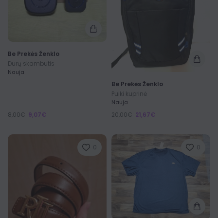
Be Prekės Ženklo
Durų skambutis
Nauja
Be Prekės Ženklo
Puiki kuprinė
Nauja
8,00€
9,07€
20,00€
21,67€
0
0