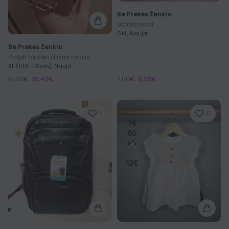
Be Prekės Ženklo
Marškinėliai
6XL, Nauja
Be Prekės Ženklo
Ralph Lauren diržas rudas
XL (100-110cm), Nauja
15,00€
16,42€
7,00€
8,02€
1
0