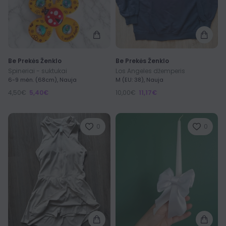
Be Prekės Ženklo
Be Prekės Ženklo
Spineriai - suktukai
Los Angeles džemperis
6-9 mėn. (68cm), Nauja
M (EU: 38), Nauja
4,50€
5,40€
10,00€
11,17€
0
0