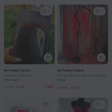
0
0
Be Prekės Ženklo
Be Prekės Ženklo
Skraisciu miestas
Infraraudonuju spinduliu terapijos lempa
Labai gera
Nauja
10,00€
11,17€
-28%
40,00€
42,67€
1
0