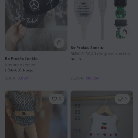
Be Prekės Ženklo
BMW K+DCAN diagnostikos kabelis
Be Prekės Ženklo
Nauja
Vasarinė kepurė
L (58-60), Nauja
3,00€
3,82€
25,00€
26,92€
0
0