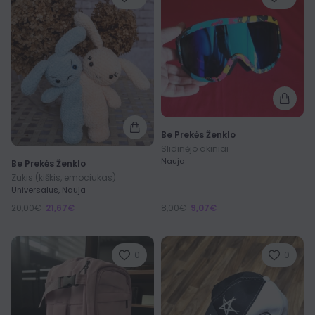
Be Prekės Ženklo
Slidinėjo akiniai
Nauja
Be Prekės Ženklo
Zukis (kiškis, emociukas)
Universalus, Nauja
20,00€
21,67€
8,00€
9,07€
0
0