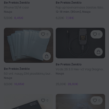
Be Prekės Ženklo
Be Prekės Ženklo
IPhone 13/14 casr
Pop up lavinamasis žaislas Iššokantys gyvūnai
Nauja
12-18 mėn. (80cm), Nauja
5,50€
6,45€
6,20€
7,18€
0
0
Be Prekės Ženklo
Be Prekės Ženklo
Vcds 26.3.0 Hex-v2 Vag Diagnostikos įranga 1996-2018
50 vnt. naujų D14 plastikinių burbulinių vokų
Nauja
Nauja
9,50€
10,65€
25,00€
26,92€
0
0