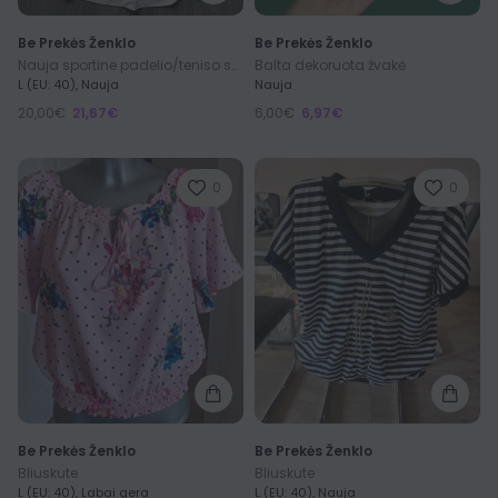
Be Prekės Ženklo
Be Prekės Ženklo
Nauja sportine padelio/teniso suknele L dydis
Balta dekoruota žvakė
L (EU: 40), Nauja
Nauja
20,00€
21,67€
6,00€
6,97€
0
0
Be Prekės Ženklo
Be Prekės Ženklo
Bliuskute
Bliuskute
L (EU: 40), Labai gera
L (EU: 40), Nauja