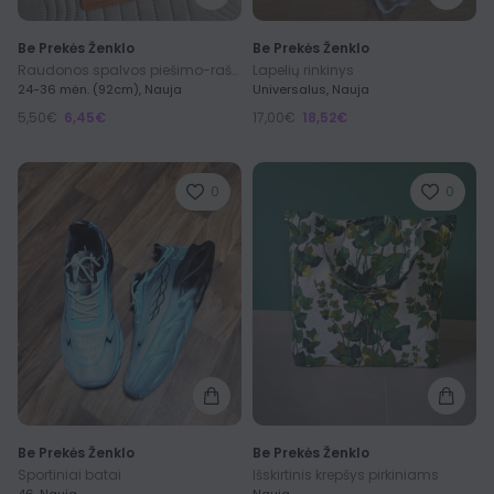
Be Prekės Ženklo
Be Prekės Ženklo
Raudonos spalvos piešimo-rašymo planšetė vaikui nuo 3 metų
Lapelių rinkinys
24-36 mėn. (92cm), Nauja
Universalus, Nauja
5,50€
6,45€
17,00€
18,52€
0
0
Be Prekės Ženklo
Be Prekės Ženklo
Sportiniai batai
Išskirtinis krepšys pirkiniams