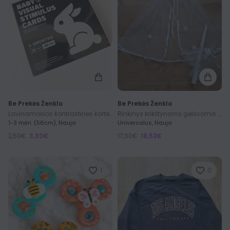
Be Prekės Ženklo
Be Prekės Ženklo
Lavinamosios kontrastinės kortelės Baby Vision
Rinkinys krikštynoms gelsvomis gėlėmis
1-3 mėn. (56cm), Nauja
Universalus, Nauja
2,50€
3,30€
17,00€
18,52€
1
0