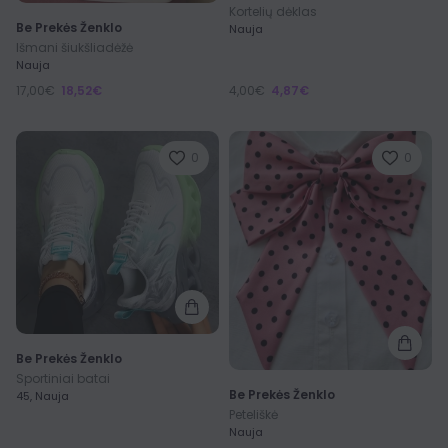
Kortelių dėklas
Be Prekės Ženklo
Nauja
Išmani šiukšliadėžė
Nauja
17,00€
18,52€
4,00€
4,87€
0
0
Be Prekės Ženklo
Sportiniai batai
Be Prekės Ženklo
45, Nauja
Peteliškė
Nauja