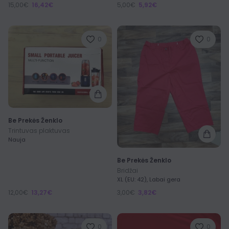
15,00€
16,42€
5,00€
5,92€
0
0
Be Prekės Ženklo
Trintuvas plaktuvas
Nauja
Be Prekės Ženklo
Bridžai
XL (EU: 42), Labai gera
12,00€
13,27€
3,00€
3,82€
0
0