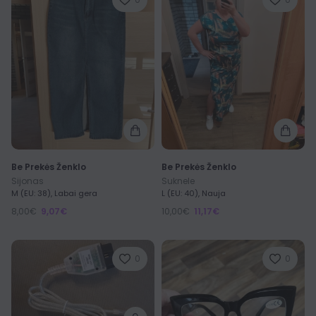
Be Prekės Ženklo
Be Prekės Ženklo
Sijonas
Suknele
M (EU: 38), Labai gera
L (EU: 40), Nauja
8,00€
9,07€
10,00€
11,17€
0
0