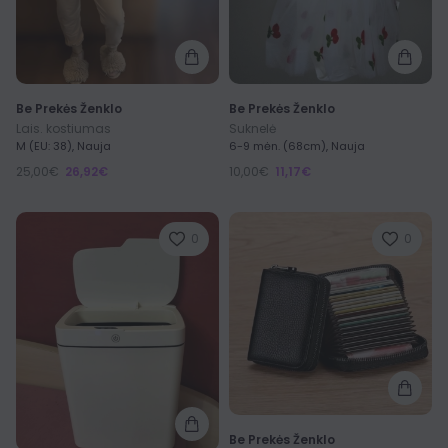
Be Prekės Ženklo
Be Prekės Ženklo
Lais. kostiumas
Suknelė
M (EU: 38), Nauja
6-9 mėn. (68cm), Nauja
25,00€
26,92€
10,00€
11,17€
0
0
Be Prekės Ženklo