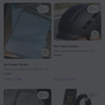
0
0
Be Prekės Ženklo
Laisvalaikio dviračio šalmas
Nauja
Be Prekės Ženklo
Siuntų maišeliai FB01/B5 50 vnt.
Nauja
2,89€
3,70€
25,00€
26,92€
0
0