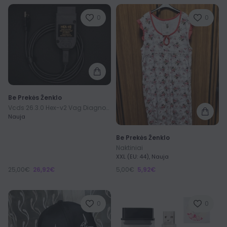
0
0
Be Prekės Ženklo
Vcds 26.3.0 Hex-v2 Vag Diagnostikos įranga 1996-2018
Nauja
Be Prekės Ženklo
Naktiniai
XXL (EU: 44), Nauja
25,00€
26,92€
5,00€
5,92€
0
0