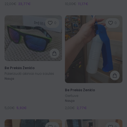
22,00€
23,77€
10,00€
11,17€
0
0
Be Prekės Ženklo
Polerizuoti akiniai nuo saulės
Nauja
Be Prekės Ženklo
Gertuve
Nauja
5,00€
5,92€
2,00€
2,77€
0
0