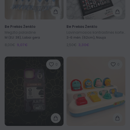
Be Prekės Ženklo
Be Prekės Ženklo
Megzta palaidinė
Lavinamosios kontrastinės kortelės kūdikiams Baby Vision
M (EU: 38), Labai gera
3-6 mėn. (62cm), Nauja
8,00€
9,07€
2,50€
3,30€
0
0