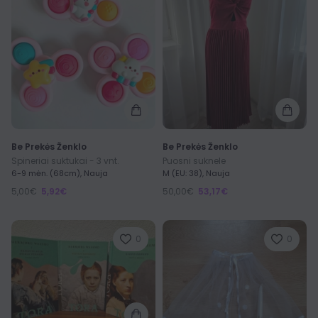
Be Prekės Ženklo
Be Prekės Ženklo
Spineriai suktukai - 3 vnt.
Puosni suknele
6-9 mėn. (68cm), Nauja
M (EU: 38), Nauja
5,00€
5,92€
50,00€
53,17€
0
0