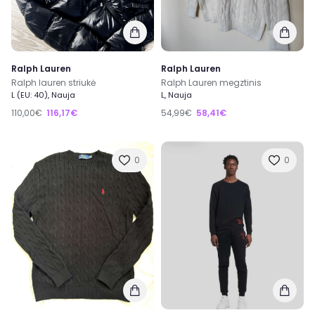
Ralph Lauren
Ralph Lauren
Ralph lauren striukė
Ralph Lauren megztinis
L (EU: 40), Nauja
L, Nauja
110,00€
116,17€
54,99€
58,41€
0
0