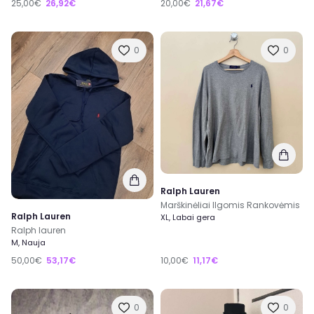
25,00€
26,92€
20,00€
21,67€
0
0
Ralph Lauren
Marškinėliai Ilgomis Rankovėmis
Ralph Lauren
XL, Labai gera
Ralph lauren
M, Nauja
50,00€
53,17€
10,00€
11,17€
0
0