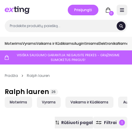
Prisijungti
Open 
0
Moterims
Vyrams
Vaikams ir Kūdikiams
Augintiniams
Elektronika
Namai ir
VISIŠKA SAUGUMO GARANTIJA: NEGAUSITE PREKĖS - GRĄŽINSIME
SUMOKĖTUS PINIGUS!
Pradžia
Ralph lauren
Ralph lauren
26
Moterims
Vyrams
Vaikams ir Kūdikiams
Augi
Rūšiuoti pagal
Filtrai
1