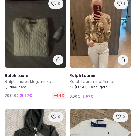
0
1
Ralph Lauren
Ralph Lauren
Ralph Lauren Megztinukas
Ralph Lauren marškiniai
L, Labai gera
XS (EU: 34), Labai gera
20,00€
21,67€
-44%
6,00€
6,97€
0
0