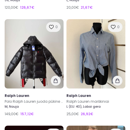
39, Nauja
L, Nauja
120,00€
126,67€
20,00€
21,67€
0
0
Ralph Lauren
Ralph Lauren
Polo Ralph Lauren juoda pūkinė striukė M (nauja)
Ralph Lauren marškiniai
M, Nauja
L (EU: 40), Labai gera
149,00€
157,12€
25,00€
26,92€