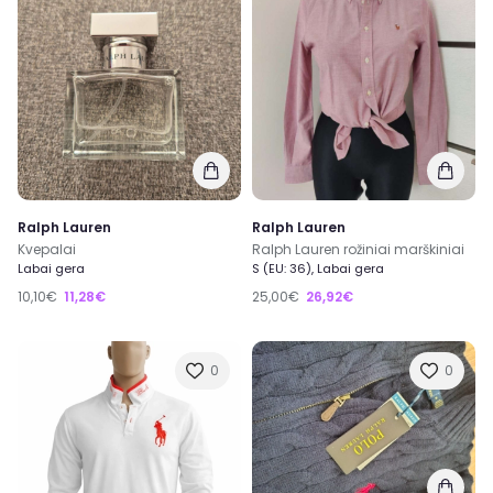
Ralph Lauren
Ralph Lauren
Kvepalai
Ralph Lauren rožiniai marškiniai
Labai gera
S (EU: 36), Labai gera
10,10€
11,28€
25,00€
26,92€
0
0