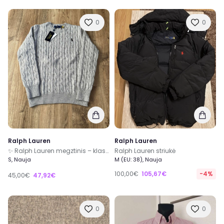
0
0
Ralph Lauren
Ralph Lauren
✨ Ralph Lauren megztinis – klasikinis stilius ir komfortas ✨
Ralph Lauren striukė
S, Nauja
M (EU: 38), Nauja
100,00€
105,67€
-4%
45,00€
47,92€
0
0