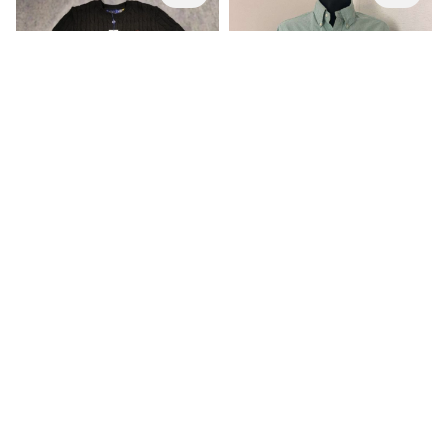
Ralph Lauren
Ralph Lauren
Ralph lauren juodas megztinukas
Ralph Lauren žali marškiniai
M, Nauja
M (EU: 38), Labai gera
40,00€
42,67€
20,00€
21,67€
Apie
Kaip veikia EXTING?