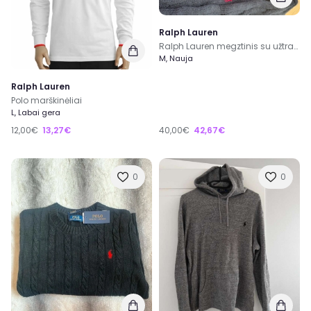
Ralph Lauren
Ralph Lauren megztinis su užtrauktuku
M, Nauja
Ralph Lauren
Polo marškinėliai
L, Labai gera
12,00€
13,27€
40,00€
42,67€
0
0