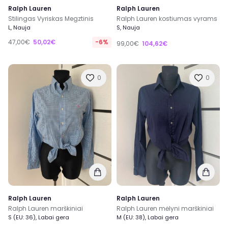
Ralph Lauren
Ralph Lauren
Stilingas Vyriskas Megztinis
Ralph Lauren kostiumas vyrams
L, Nauja
S, Nauja
47,00€
50,02€
-6%
99,00€
104,62€
0
0
Ralph Lauren
Ralph Lauren
Ralph Lauren marškiniai
Ralph Lauren mėlyni marškiniai
S (EU: 36), Labai gera
M (EU: 38), Labai gera