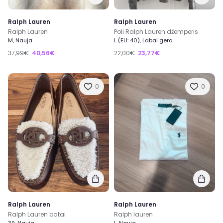
Ralph Lauren
Ralph Lauren
Ralph Lauren
Poli Ralph Lauren džemperis
M, Nauja
L (EU: 40), Labai gera
37,99€
40,56€
22,00€
23,77€
0
0
Ralph Lauren
Ralph Lauren
Ralph Lauren batai
Ralph lauren