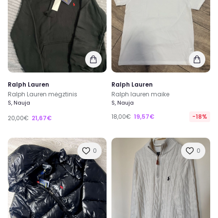
Ralph Lauren
Ralph Lauren
Ralph Lauren mėgztinis
Ralph lauren maike
S, Nauja
S, Nauja
18,00€
19,57€
-18%
20,00€
21,67€
0
0