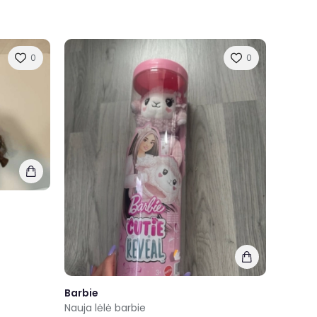
0
0
Barbie
Nauja lėlė barbie