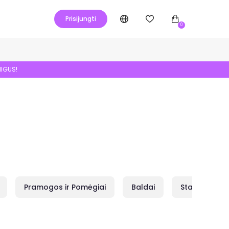
Prisijungti
0
NIGUS!
Pramogos ir Pomėgiai
Baldai
Statybai