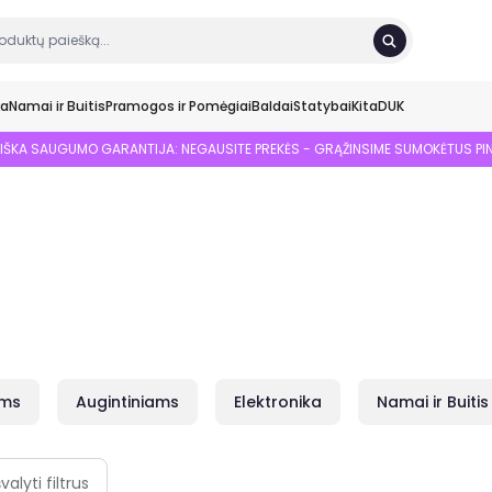
ka
Namai ir Buitis
Pramogos ir Pomėgiai
Baldai
Statybai
Kita
DUK
SIŠKA SAUGUMO GARANTIJA: NEGAUSITE PREKĖS - GRĄŽINSIME SUMOKĖTUS PI
ams
Augintiniams
Elektronika
Namai ir Buitis
švalyti filtrus