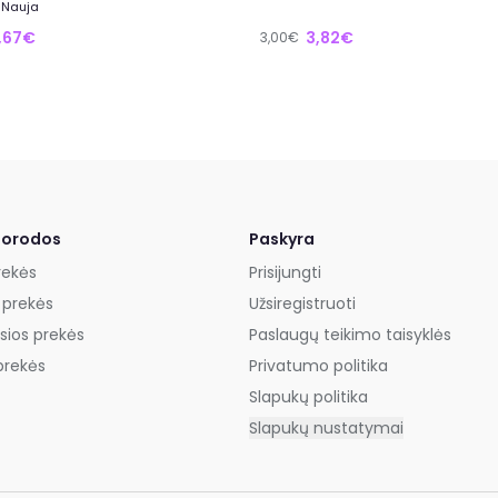
 Nauja
,67€
3,82€
3,00€
uorodos
Paskyra
rekės
Prisijungti
 prekės
Užsiregistruoti
sios prekės
Paslaugų teikimo taisyklės
prekės
Privatumo politika
Slapukų politika
Slapukų nustatymai