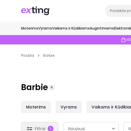
Moterims
Vyrams
Vaikams ir Kūdikiams
Augintiniams
Elektroni
VI
Pradžia
Barbie
Barbie
4
Moterims
Vyrams
Vaikams ir Kūdiki
Filtrai
I
1