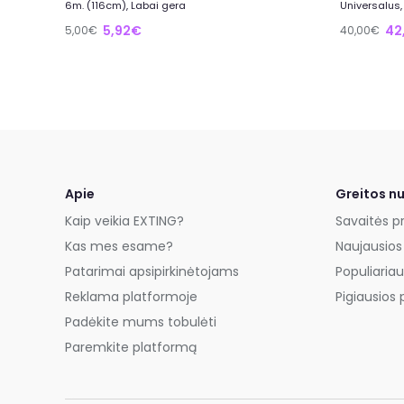
6m. (116cm), Labai gera
Universalus,
5,92€
42
5,00€
40,00€
Apie
Greitos n
Kaip veikia EXTING?
Savaitės p
Kas mes esame?
Naujausios
Patarimai apsipirkinėtojams
Populiariau
Reklama platformoje
Pigiausios 
Padėkite mums tobulėti
Paremkite platformą