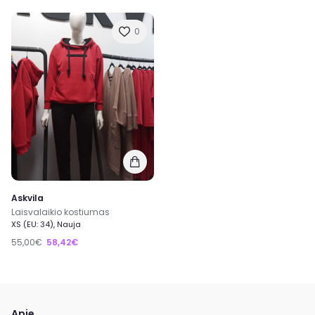
0
Askvila
Laisvalaikio kostiumas
XS (EU: 34), Nauja
55,00€
58,42€
Apie