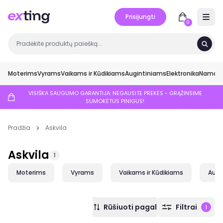
Prisijungti
Open 
0
Moterims
Vyrams
Vaikams ir Kūdikiams
Augintiniams
Elektronika
Namai ir
VISIŠKA SAUGUMO GARANTIJA: NEGAUSITE PREKĖS - GRĄŽINSIME
SUMOKĖTUS PINIGUS!
Pradžia
Askvila
Askvila
1
Moterims
Vyrams
Vaikams ir Kūdikiams
Augi
Rūšiuoti pagal
Filtrai
1