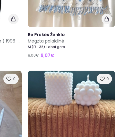
Be Prekės Ženklo
Megzta palaidinė
VCDS 26.3.0 Hex-v2 ( Vag-com ) 1996-2018m
M (EU: 38), Labai gera
9,07€
8,00€
0
0