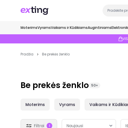
Moterims
Vyrams
Vaikams ir Kūdikiams
Augintiniams
Elektroni
VI
Pradžia
Be prekės ženklo
Be prekės ženklo
50+
Moterims
Vyrams
Vaikams ir Kūdiki
Filtrai
I
1