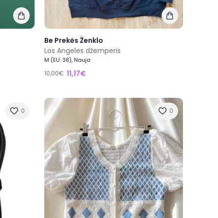
Be Prekės Ženklo
Los Angeles džemperis
M (EU: 38), Nauja
11,17€
10,00€
0
0