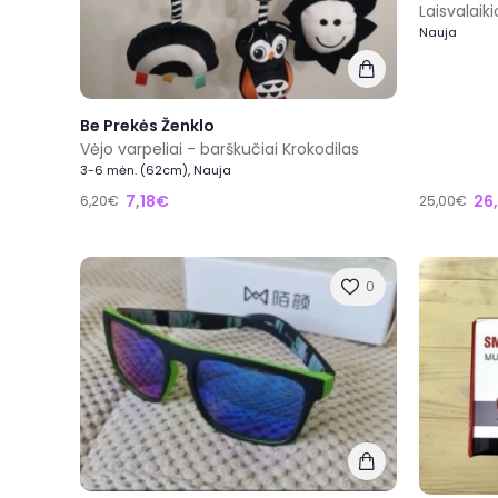
Laisvalaik
Nauja
Be Prekės Ženklo
Vėjo varpeliai - barškučiai Krokodilas
3-6 mėn. (62cm), Nauja
26
7,18€
25,00€
6,20€
0