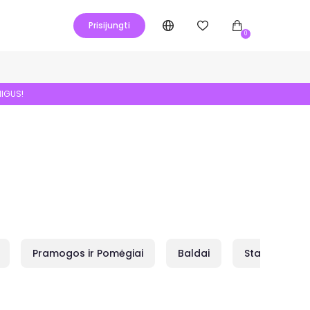
Prisijungti
0
NIGUS!
Pramogos ir Pomėgiai
Baldai
Statybai