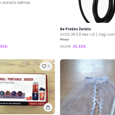
io dviračio šalmas
Be Prekės Ženklo
Nauja
,92€
26,92€
25,00€
0