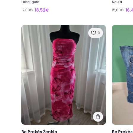
Labai gera
Nauja
18,52€
16,
17,00€
15,00€
0
Be Prekės Ženklo
Be Prekės