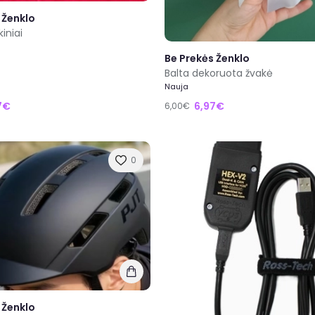
 Ženklo
kiniai
Be Prekės Ženklo
Balta dekoruota žvakė
Nauja
7€
6,97€
6,00€
0
 Ženklo