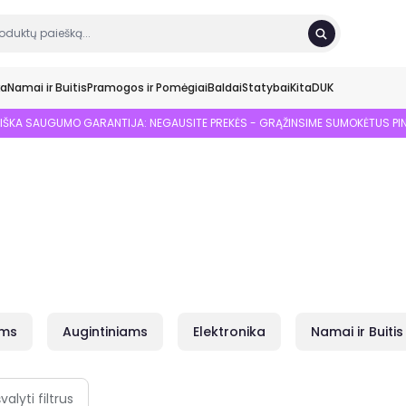
ka
Namai ir Buitis
Pramogos ir Pomėgiai
Baldai
Statybai
Kita
DUK
SIŠKA SAUGUMO GARANTIJA: NEGAUSITE PREKĖS - GRĄŽINSIME SUMOKĖTUS PI
ams
Augintiniams
Elektronika
Namai ir Buitis
švalyti filtrus