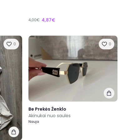
4,87€
4,00€
0
0
Be Prekės Ženklo
Akinukai nuo saulės
Nauja