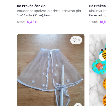
Be Prekės Ženklo
Be Prekės
Raudonos spalvos piešimo-rašymo planšetė vaikui nuo 3 metų
Rinkinys 
24-36 mėn. (92cm), Nauja
Universalus,
6,45€
18,
5,50€
17,00€
0