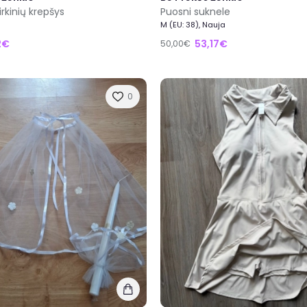
irkinių krepšys
Puosni suknele
M (EU: 38), Nauja
2€
53,17€
50,00€
0