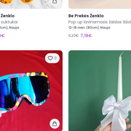
 Ženklo
Be Prekės Ženklo
- suktukai
8cm), Nauja
12-18 mėn. (80cm), Nauja
0€
7,18€
6,20€
0