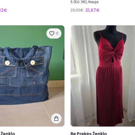
S (EU: 36), Nauja
42€
21,67€
20,00€
0
 Ženklo
Be Prekės Ženklo