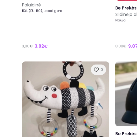
Palaidinė
Be Prekės
5XL (EU: 50), Labai gera
Slidinėjo a
Nauja
3,82€
9,0
3,00€
8,00€
0
Be Prekės