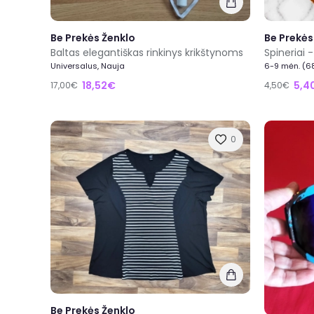
Be Prekės Ženklo
Be Prekės
Baltas elegantiškas rinkinys krikštynoms
Spineriai 
Universalus, Nauja
6-9 mėn. (6
18,52€
5,4
17,00€
4,50€
0
Be Prekės Ženklo