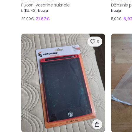
Puosni vasarine suknele
Džinsinis p
L (EU: 40), Nauja
Nauja
21,67€
5,9
20,00€
5,00€
0