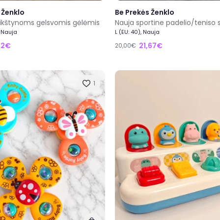
 Ženklo
Be Prekės Ženklo
krikštynoms gelsvomis gėlėmis
 Nauja
L (EU: 40), Nauja
52€
21,67€
20,00€
1