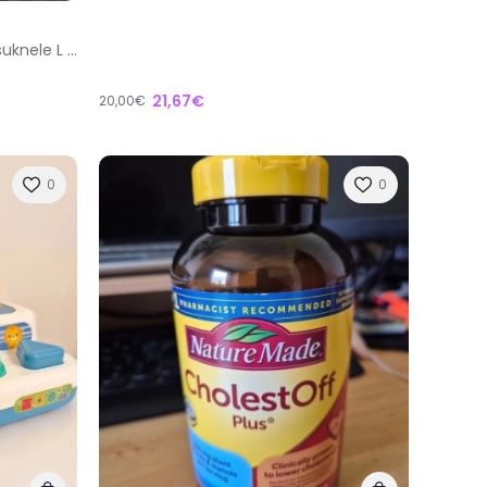
Nauja sportine padelio/teniso suknele L dydis
21,67€
20,00€
0
0