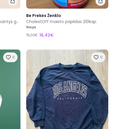
Be Prekės Ženklo
Pop up lavinamasis žaislas Iššokantys gyvūnai
CholestOff maisto papildas 210kap.
Nauja
16,42€
15,00€
0
0