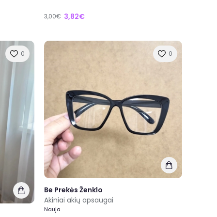
3,82€
3,00€
0
0
Be Prekės Ženklo
Akiniai akių apsaugai
Nauja