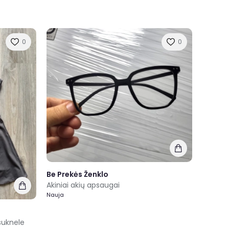
0
0
Be Prekės Ženklo
Akiniai akių apsaugai
Nauja
suknele